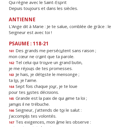
Qui règne avec le Saint-Esprit
Depuis toujours et dans les siècles.
ANTIENNE
L'Ange dit à Marie : Je te salue, comblée de grâce : le
Seigneur est avec toi !
PSAUME : 118-21
Des grands me perséc
u
tent sans raison ;
161
mon cœur ne cr
a
int que ta parole.
Tel celui qui tro
u
ve un grand butin,
162
je me réjou
i
s de tes promesses.
Je hais, je dét
e
ste le mensonge ;
163
ta l
o
i, je l’aime.
Sept fois chaque jo
u
r, je te loue
164
pour tes j
u
stes décisions.
Grande est la paix de qui
a
ime ta loi ;
165
jam
a
is il ne trébuche.
Seigneur, j’attends de t
o
i le salut :
166
j’accompl
i
s tes volontés.
Tes exigences, mon
â
me les observe :
167