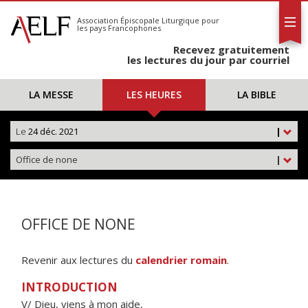
L'AELF
S'abonner
Association Épiscopale Liturgique
pour
les pays Francophones
Calendrier
Recevez gratuitement
Contact
les lectures du jour par courriel
LA MESSE
LES HEURES
LA BIBLE
Le
24 déc. 2021
|
Office de none
|
OFFICE DE NONE
Revenir aux lectures du
calendrier romain
.
INTRODUCTION
V/ Dieu, viens à mon aide,