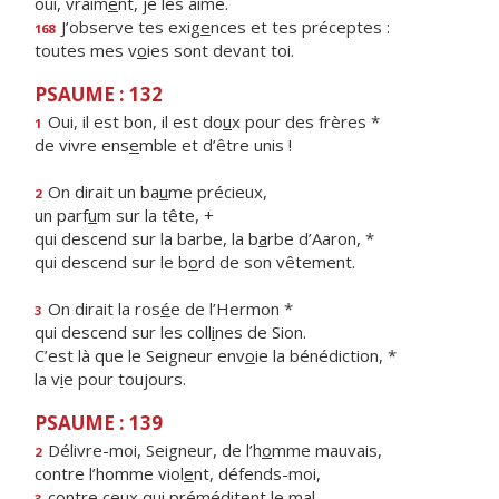
oui, vraim
e
nt, je les aime.
J’observe tes exig
e
nces et tes préceptes :
168
toutes mes v
o
ies sont devant toi.
PSAUME : 132
Oui, il est bon, il est do
u
x pour des frères *
1
de vivre ens
e
mble et d’être unis !
On dirait un ba
u
me précieux,
2
un parf
u
m sur la tête, +
qui descend sur la barbe, la b
a
rbe d’Aaron, *
qui descend sur le b
o
rd de son vêtement.
On dirait la ros
é
e de l’Hermon *
3
qui descend sur les coll
i
nes de Sion.
C’est là que le Seigneur env
o
ie la bénédiction, *
la v
i
e pour toujours.
PSAUME : 139
Délivre-moi, Seigneur, de l’h
o
mme mauvais,
2
contre l’homme viol
e
nt, défends-moi,
contre ceux qui préméd
i
tent le mal
3