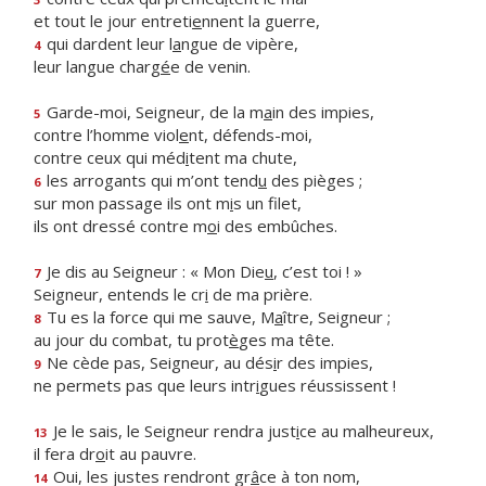
et tout le jour entreti
e
nnent la guerre,
qui dardent leur l
a
ngue de vipère,
4
leur langue charg
é
e de venin.
Garde-moi, Seigneur, de la m
a
in des impies,
5
contre l’homme viol
e
nt, défends-moi,
contre ceux qui méd
i
tent ma chute,
les arrogants qui m’ont tend
u
des pièges ;
6
sur mon passage ils ont m
i
s un filet,
ils ont dressé contre m
o
i des embûches.
Je dis au Seigneur : « Mon Die
u
, c’est toi ! »
7
Seigneur, entends le cr
i
de ma prière.
Tu es la force qui me sauve, M
a
ître, Seigneur ;
8
au jour du combat, tu prot
è
ges ma tête.
Ne cède pas, Seigneur, au dés
i
r des impies,
9
ne permets pas que leurs intr
i
gues réussissent !
Je le sais, le Seigneur rendra just
i
ce au malheureux,
13
il fera dr
o
it au pauvre.
Oui, les justes rendront gr
â
ce à ton nom,
14