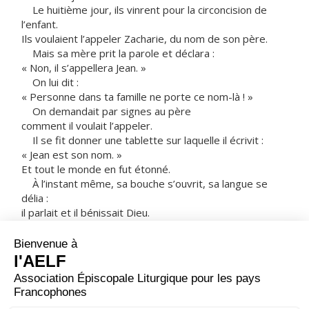
Le huitième jour, ils vinrent pour la circoncision de
l’enfant.
Ils voulaient l’appeler Zacharie, du nom de son père.
Mais sa mère prit la parole et déclara :
« Non, il s’appellera Jean. »
On lui dit :
« Personne dans ta famille ne porte ce nom-là ! »
On demandait par signes au père
comment il voulait l’appeler.
Il se fit donner une tablette sur laquelle il écrivit :
« Jean est son nom. »
Et tout le monde en fut étonné.
À l’instant même, sa bouche s’ouvrit, sa langue se
délia :
il parlait et il bénissait Dieu.
La crainte saisit alors tous les gens du voisinage
et, dans toute la région montagneuse de Judée,
on racontait tous ces événements.
Tous ceux qui les apprenaient
les conservaient dans leur cœur et disaient :
« Que sera donc cet enfant ? »