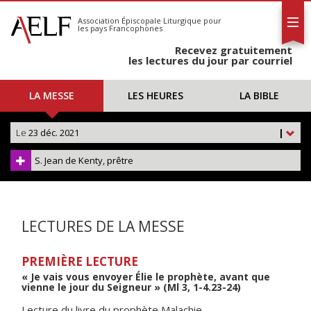
L'AELF
S'abonner
Association Épiscopale Liturgique
pour
les pays Francophones
Calendrier
Recevez gratuitement
Contact
les lectures du jour par courriel
LA MESSE
LES HEURES
LA BIBLE
Le
23 déc. 2021
|
S. Jean de Kenty, prêtre
LECTURES DE LA MESSE
PREMIÈRE LECTURE
« Je vais vous envoyer Élie le prophète, avant que
vienne le jour du Seigneur » (Ml 3, 1-4.23-24)
Lecture du livre du prophète Malachie