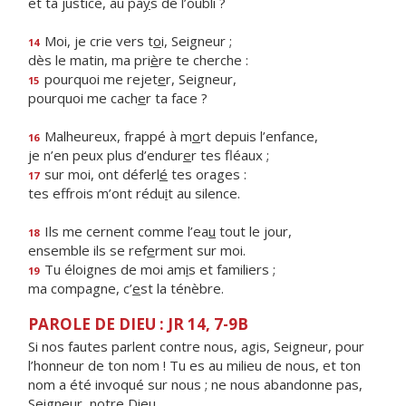
et ta justice, au pa
y
s de l’oubli ?
Moi, je crie vers t
o
i, Seigneur ;
14
dès le matin, ma pri
è
re te cherche :
pourquoi me rejet
e
r, Seigneur,
15
pourquoi me cach
e
r ta face ?
Malheureux, frappé à m
o
rt depuis l’enfance,
16
je n’en peux plus d’endur
e
r tes fléaux ;
sur moi, ont déferl
é
tes orages :
17
tes effrois m’ont rédu
i
t au silence.
Ils me cernent comme l’ea
u
tout le jour,
18
ensemble ils se ref
e
rment sur moi.
Tu éloignes de moi am
i
s et familiers ;
19
ma compagne, c’
e
st la ténèbre.
PAROLE DE DIEU : JR 14, 7-9B
Si nos fautes parlent contre nous, agis, Seigneur, pour
l’honneur de ton nom ! Tu es au milieu de nous, et ton
nom a été invoqué sur nous ; ne nous abandonne pas,
Seigneur, notre Dieu.