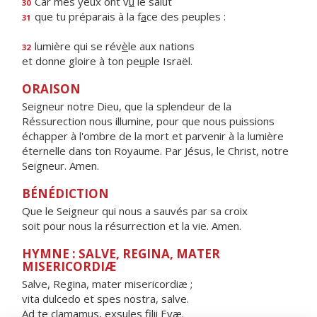
Car mes yeux ont v
u
le salut
30
que tu préparais à la f
a
ce des peuples :
31
lumière qui se rév
è
le aux nations
32
et donne gloire à ton pe
u
ple Israël.
ORAISON
Seigneur notre Dieu, que la splendeur de la
Réssurection nous illumine, pour que nous puissions
échapper à l'ombre de la mort et parvenir à la lumière
éternelle dans ton Royaume. Par Jésus, le Christ, notre
Seigneur. Amen.
BÉNÉDICTION
Que le Seigneur qui nous a sauvés par sa croix
soit pour nous la résurrection et la vie. Amen.
HYMNE : SALVE, REGINA, MATER
MISERICORDIÆ
Salve, Regina, mater misericordiæ ;
vita dulcedo et spes nostra, salve.
Ad te clamamus, exsules filii Evæ.