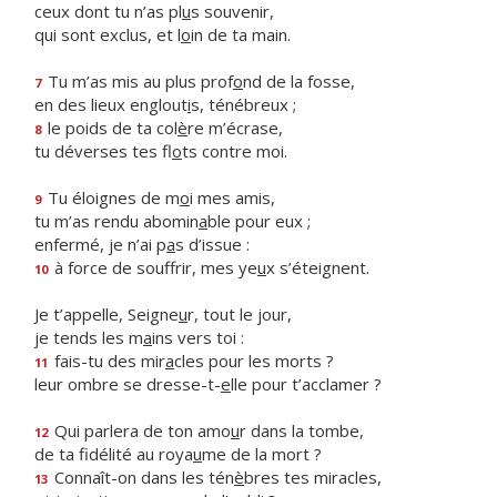
ceux dont tu n’as pl
u
s souvenir,
qui sont exclus, et l
o
in de ta main.
Tu m’as mis au plus prof
o
nd de la fosse,
7
en des lieux englout
i
s, ténébreux ;
le poids de ta col
è
re m’écrase,
8
tu déverses tes fl
o
ts contre moi.
Tu éloignes de m
o
i mes amis,
9
tu m’as rendu abomin
a
ble pour eux ;
enfermé, je n’ai p
a
s d’issue :
à force de souffrir, mes ye
u
x s’éteignent.
10
Je t’appelle, Seigne
u
r, tout le jour,
je tends les m
a
ins vers toi :
fais-tu des mir
a
cles pour les morts ?
11
leur ombre se dresse-t-
e
lle pour t’acclamer ?
Qui parlera de ton amo
u
r dans la tombe,
12
de ta fidélité au roya
u
me de la mort ?
Connaît-on dans les tén
è
bres tes miracles,
13