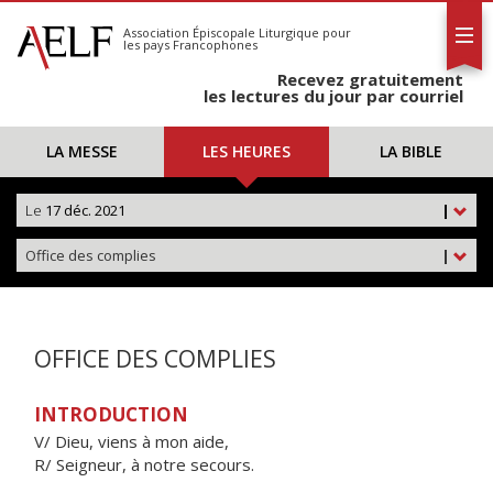
L'AELF
S'abonner
Association Épiscopale Liturgique
pour
les pays Francophones
Calendrier
Recevez gratuitement
Contact
les lectures du jour par courriel
LA MESSE
LES HEURES
LA BIBLE
Le
17 déc. 2021
|
Office des complies
|
OFFICE DES COMPLIES
INTRODUCTION
V/ Dieu, viens à mon aide,
R/ Seigneur, à notre secours.