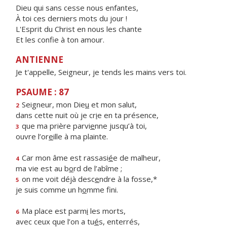
Dieu qui sans cesse nous enfantes,
À toi ces derniers mots du jour !
L'Esprit du Christ en nous les chante
Et les confie à ton amour.
ANTIENNE
Je t'appelle, Seigneur, je tends les mains vers toi.
PSAUME : 87
Seigneur, mon Die
u
et mon salut,
2
dans cette nuit où je cr
i
e en ta présence,
que ma prière parvi
e
nne jusqu’à toi,
3
ouvre l’or
e
ille à ma plainte.
Car mon âme est rassasi
é
e de malheur,
4
ma vie est au b
o
rd de l’abîme ;
on me voit déjà desc
e
ndre à la fosse,*
5
je suis comme un h
o
mme fini.
Ma place est parm
i
les morts,
6
avec ceux que l’on a tu
é
s, enterrés,