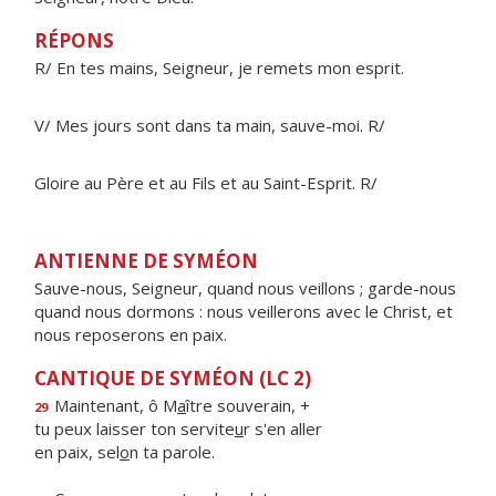
RÉPONS
R/ En tes mains, Seigneur, je remets mon esprit.
V/ Mes jours sont dans ta main, sauve-moi. R/
Gloire au Père et au Fils et au Saint-Esprit. R/
ANTIENNE DE SYMÉON
Sauve-nous, Seigneur, quand nous veillons ; garde-nous
quand nous dormons : nous veillerons avec le Christ, et
nous reposerons en paix.
CANTIQUE DE SYMÉON (LC 2)
Maintenant, ô M
a
ître souverain, +
29
tu peux laisser ton servite
u
r s'en aller
en paix, sel
o
n ta parole.