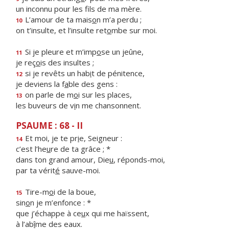
un inconnu pour les f
ls de ma mère.
L’amour de ta mais
o
n m’a perdu ;
10
on t’insulte, et l’insulte ret
o
mbe sur moi.
Si je pleure et m’imp
o
se un jeûne,
11
je reç
o
is des insultes ;
si je revêts un hab
i
t de pénitence,
12
je deviens la f
a
ble des gens :
on parle de m
o
i sur les places,
13
les buveurs de v
i
n me chansonnent.
PSAUME : 68 - II
Et moi, je te pr
i
e, Seigneur :
14
c’est l’he
u
re de ta grâce ; *
dans ton grand amour, Die
u
, réponds-moi,
par ta vérit
é
sauve-moi.
Tire-m
o
i de la boue,
15
sin
o
n je m’enfonce : *
que j’échappe à ce
u
x qui me haïssent,
à l’ab
î
me des eaux.