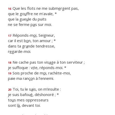
Que les flots ne me subm
e
rgent pas,
16
que le go
u
ffre ne m’avale, *
que la gue
u
le du puits
ne se ferme p
a
s sur moi.
Réponds-m
o
i, Seigneur,
17
car il est b
o
n, ton amour ; *
dans ta gr
a
nde tendresse,
r
e
garde-moi.
Ne cache pas ton vis
a
ge à ton serviteur ;
18
je suffoque : v
i
te, réponds-moi. *
Sois proche de m
o
i, rachète-moi,
19
paie ma ranç
o
n à l’ennemi.
Toi, tu le s
a
is, on m’insulte :
20
je suis bafou
é
, déshonoré ; *
to
u
s mes oppresseurs
sont l
à
, devant toi.