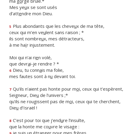
ma g
o
rge brûle.*
Mes ye
u
x se sont usés
d’att
e
ndre mon Dieu.
Plus abondants que les cheve
u
x de ma tête,
5
ceux qui m’en ve
u
lent sans raison ; *
ils sont nombre
u
x, mes détracteurs,
à me ha
ï
r injustement.
Moi qui n’ai ri
e
n volé,
que devr
a
i-je rendre ? *
Dieu, tu conn
a
is ma folie,
6
mes fautes sont à n
u
devant toi.
Qu’ils n’aient pas honte pour m
o
i, ceux qui t’espèrent,
7
Seigneur, Die
u
de l’univers ;*
qu’ils ne rougissent pas de m
o
i, ceux qui te cherchent,
Die
u
d’Israël !
C’est pour toi que j’end
u
re l’insulte,
8
que la honte me co
u
vre le visage :
je suis un étrang
e
r pour mes frères,
9