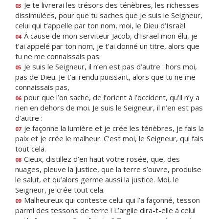
Je te livrerai les trésors des ténèbres, les richesses
03
dissimulées, pour que tu saches que Je suis le Seigneur,
celui qui t’appelle par ton nom, moi, le Dieu d’Israël.
À cause de mon serviteur Jacob, d’Israël mon élu, je
04
t’ai appelé par ton nom, je t’ai donné un titre, alors que
tu ne me connaissais pas.
Je suis le Seigneur, il n’en est pas d’autre : hors moi,
05
pas de Dieu. Je t’ai rendu puissant, alors que tu ne me
connaissais pas,
pour que l’on sache, de l’orient à l’occident, qu’il n’y a
06
rien en dehors de moi. Je suis le Seigneur, il n’en est pas
d’autre :
je façonne la lumière et je crée les ténèbres, je fais la
07
paix et je crée le malheur. C’est moi, le Seigneur, qui fais
tout cela.
Cieux, distillez d’en haut votre rosée, que, des
08
nuages, pleuve la justice, que la terre s’ouvre, produise
le salut, et qu’alors germe aussi la justice. Moi, le
Seigneur, je crée tout cela.
Malheureux qui conteste celui qui l’a façonné, tesson
09
parmi des tessons de terre ! L’argile dira-t-elle à celui