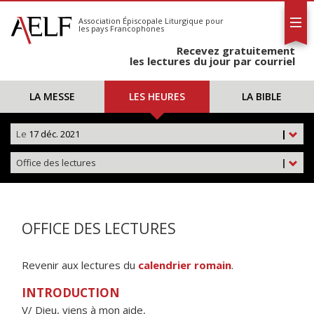
L'AELF
S'abonner
Association Épiscopale Liturgique
pour
les pays Francophones
Calendrier
Recevez gratuitement
Contact
les lectures du jour par courriel
LA MESSE
LES HEURES
LA BIBLE
Le
17 déc. 2021
|
Office des lectures
|
OFFICE DES LECTURES
Revenir aux lectures du
calendrier romain
.
INTRODUCTION
V/ Dieu, viens à mon aide,