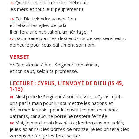
Que le ciel et la t
e
rre le célèbrent,
35
les mers et to
u
t leur peuplement !
Car Dieu viendra sauv
e
r Sion
36
et rebâtir les v
i
lles de Juda.
Il en fera une habitati
o
n, un héritage : *
patrimoine pour les descendants de ses serviteurs,
37
demeure pour ceux qui
a
iment son nom.
VERSET
V/ Que vienne à moi, Seigneur, ton amour,
et ton salut, selon ta promesse.
LECTURE : CYRUS, L'ENVOYÉ DE DIEU (IS 45,
1-13)
Ainsi parle le Seigneur à son messie, à Cyrus, qu’il a
01
pris par la main pour lui soumettre les nations et
désarmer les rois, pour lui ouvrir les portes à deux
battants, car aucune porte ne restera fermée :
Moi, je marcherai devant toi ; les terrains bosselés,
02
je les aplanirai ; les portes de bronze, je les briserai ; les
verrous de fer, je les ferai sauter.