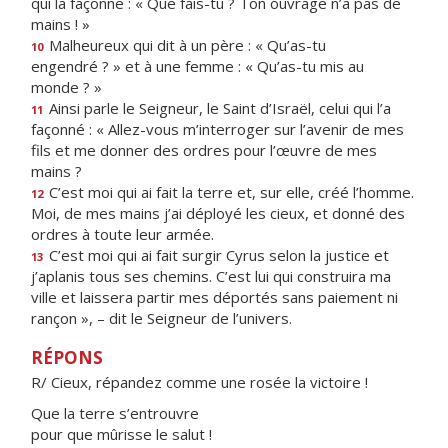
qui la façonne : « Que fais-tu ? Ton ouvrage n’a pas de
mains ! »
Malheureux qui dit à un père : « Qu’as-tu
10
engendré ? » et à une femme : « Qu’as-tu mis au
monde ? »
Ainsi parle le Seigneur, le Saint d’Israël, celui qui l’a
11
façonné : « Allez-vous m’interroger sur l’avenir de mes
fils et me donner des ordres pour l’œuvre de mes
mains ?
C’est moi qui ai fait la terre et, sur elle, créé l’homme.
12
Moi, de mes mains j’ai déployé les cieux, et donné des
ordres à toute leur armée.
C’est moi qui ai fait surgir Cyrus selon la justice et
13
j’aplanis tous ses chemins. C’est lui qui construira ma
ville et laissera partir mes déportés sans paiement ni
rançon », – dit le Seigneur de l’univers.
RÉPONS
R/ Cieux, répandez comme une rosée la victoire !
Que la terre s’entrouvre
pour que mûrisse le salut !