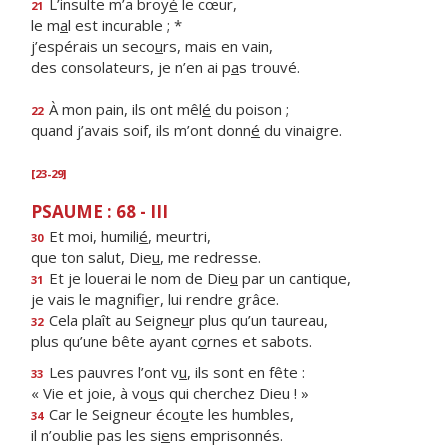
L’insulte m’a broy
é
le cœur,
21
le m
a
l est incurable ; *
j’espérais un seco
u
rs, mais en vain,
des consolateurs, je n’en ai p
a
s trouvé.
À mon pain, ils ont mêl
é
du poison ;
22
quand j’avais soif, ils m’ont donn
é
du vinaigre.
[23-29]
PSAUME : 68 - III
Et moi, humili
é
, meurtri,
30
que ton salut, Die
u
, me redresse.
Et je louerai le nom de Die
u
par un cantique,
31
je vais le magnifi
e
r, lui rendre grâce.
Cela plaît au Seigne
u
r plus qu’un taureau,
32
plus qu’une bête ayant c
o
rnes et sabots.
Les pauvres l’ont v
u
, ils sont en fête :
33
« Vie et joie, à vo
u
s qui cherchez Dieu ! »
Car le Seigneur éco
u
te les humbles,
34
il n’oublie pas les si
e
ns emprisonnés.