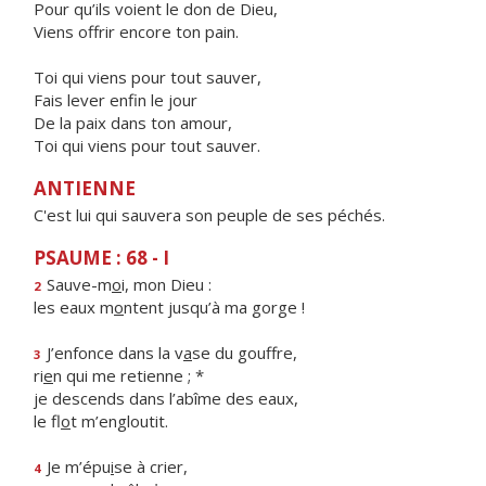
Pour qu’ils voient le don de Dieu,
Viens offrir encore ton pain.
Toi qui viens pour tout sauver,
Fais lever enfin le jour
De la paix dans ton amour,
Toi qui viens pour tout sauver.
ANTIENNE
C'est lui qui sauvera son peuple de ses péchés.
PSAUME : 68 - I
Sauve-m
o
i, mon Dieu :
2
les eaux m
o
ntent jusqu’à ma gorge !
J’enfonce dans la v
a
se du gouffre,
3
ri
e
n qui me retienne ; *
je descends dans l’abîme des eaux,
le fl
o
t m’engloutit.
Je m’épu
i
se à crier,
4