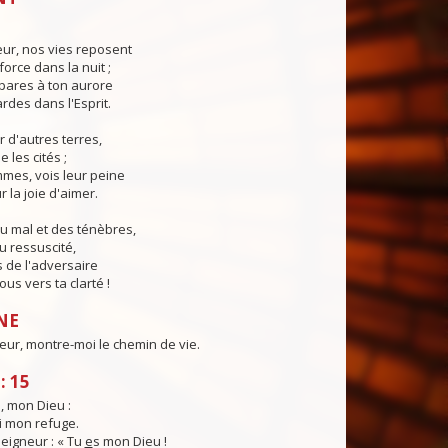
eur, nos vies reposent
force dans la nuit ;
pares à ton aurore
ardes dans l'Esprit.
r d'autres terres,
e les cités ;
mes, vois leur peine
 la joie d'aimer.
u mal et des ténèbres,
u ressuscité,
 de l'adversaire
us vers ta clarté !
NE
eur, montre-moi le chemin de vie.
: 15
i, mon Dieu :
i mon refuge.
 Seigneur : « Tu
e
s mon Dieu !