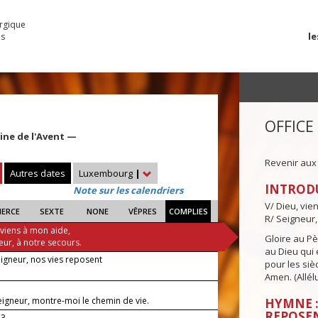
urgique
le
es
OFFICE
ine de l'Avent —
Revenir aux
Autres dates
Luxembourg
|
INTROD
Note sur les calendriers
V/ Dieu, vie
IERCE
SEXTE
NONE
VÊPRES
COMPLIES
R/ Seigneur,
 viens à mon aide,
Gloire au Pèr
eur, à notre secours.
au Dieu qui e
eigneur, nos vies reposent
pour les siè
Amen. (Allélu
eigneur, montre-moi le chemin de vie.
HYMNE :
REPOSE
23