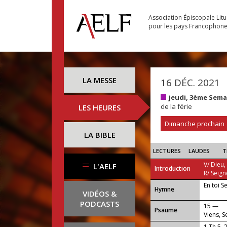
Association Épiscopale Lit
pour les pays Francophon
LA MESSE
16 DÉC. 2021
jeudi, 3ème Sema
de la férie
LES HEURES
Dimanche prochain
LA BIBLE
LECTURES
LAUDES
T
V/ Dieu,
L'AELF
Introduction
R/ Seign
En toi S
...
Hymne
VIDÉOS &
PODCASTS
15 —
Psaume
Viens, S
1 Th 5, 