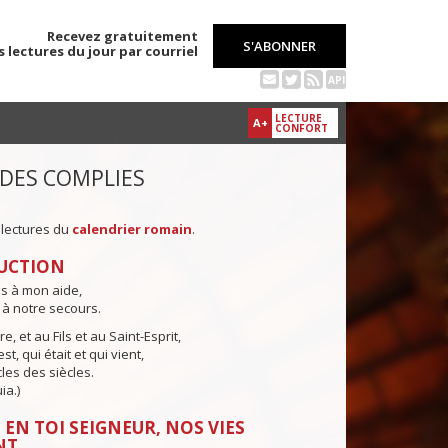
Recevez gratuitement
S'ABONNER
s lectures du jour par courriel
API
LECTURE
A+
CONFORT
 DES COMPLIES
 lectures du
calendrier romain
.
UCTION
ns à mon aide,
 à notre secours.
e, et au Fils et au Saint-Esprit,
st, qui était et qui vient,
cles des siècles.
ia.)
 EN TOI SEIGNEUR, NOS VIES
NT