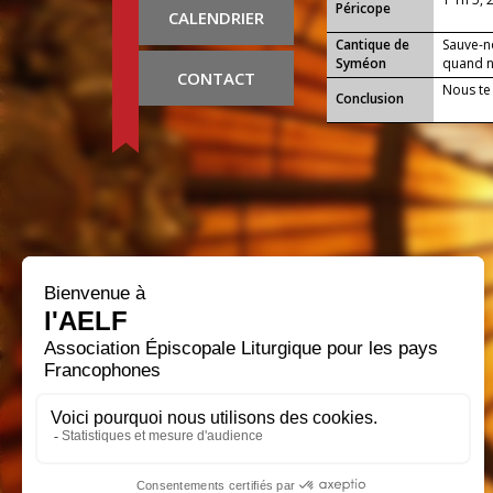
Péricope
CALENDRIER
Cantique de
Sauve-n
Syméon
quand no
CONTACT
Nous te
Conclusion