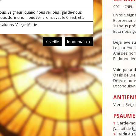
CFC — CNPL
ous, Seigneur, quand nous veillons ; garde-nous
En toi Seign
us dormons : nous veillerons avec le Christ, et...
Et prennent 
 saluons, Vierge Marie
Tu nous pré
Et tu nous g
veille
lendemain
Déjà levé su
Le jour éveill
Ami des hom
Et donne-leur
Vainqueur d
Ô Fils de Die
Délivre-nous
Et conduis-no
ANTIEN
Viens, Seign
PSAUME 
Garde-m
o
1
j'ai fait de t
o
J'ai dit au
2