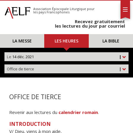
L'AELF
S'abonner
Association Épiscopale Liturgique
pour
les pays Francophones
Calendrier
Recevez gratuitement
Contact
les lectures du jour par courriel
LA MESSE
LES HEURES
LA BIBLE
Le
14 déc. 2021
|
Office de tierce
|
OFFICE DE TIERCE
Revenir aux lectures du
calendrier romain
.
INTRODUCTION
V/ Dieu, viens à mon aide,