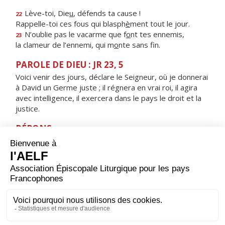
Lève-toi, Die
u
, défends ta cause !
22
Rappelle-toi ces fous qui blasph
è
ment tout le jour.
N’oublie pas le vacarme que f
o
nt tes ennemis,
23
la clameur de l’ennemi, qui m
o
nte sans fin.
PAROLE DE DIEU : JR 23, 5
Voici venir des jours, déclare le Seigneur, où je donnerai
à David un Germe juste ; il régnera en vrai roi, il agira
avec intelligence, il exercera dans le pays le droit et la
justice.
RÉPONS
V/ Les nations craindront le nom du Seigneur,
et tous les rois de la terre, sa gloire.
ORAISON
Dieu qui as fait de nous une créature nouvelle dans ton
Fils, regarde avec bonté l'œuvre de ta miséricorde, et
tandis que nous attendons sa venue, préserve-nous de
toute déchéance.