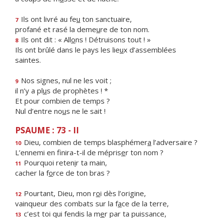
Ils ont livré au fe
u
ton sanctuaire,
7
profané et rasé la deme
u
re de ton nom.
Ils ont dit : « All
o
ns ! Détruisons tout ! »
8
Ils ont brûlé dans le pays les lie
u
x d’assemblées
saintes.
Nos signes, nul ne les voit ;
9
il n’y a pl
u
s de prophètes ! *
Et pour combien de temps ?
Nul d’entre no
u
s ne le sait !
PSAUME : 73 - II
Dieu, combien de temps blasphémer
a
l’adversaire ?
10
L’ennemi en finira-t-il de mépris
e
r ton nom ?
Pourquoi reten
i
r ta main,
11
cacher la f
o
rce de ton bras ?
Pourtant, Dieu, mon r
o
i dès l’origine,
12
vainqueur des combats sur la f
a
ce de la terre,
c’est toi qui fendis la m
e
r par ta puissance,
13