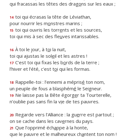
qui fracassas les têtes des drag
o
ns sur les eaux ;
toi qui écrasas la tête de Léviathan,
14
pour nourrir les m
o
nstres marins ;
toi qui ouvris les torr
e
nts et les sources,
15
toi qui mis à sec des fle
u
ves intarissables.
À toi le jour, à t
o
i la nuit,
16
toi qui ajustas le sol
e
il et les astres !
C’est toi qui fixas les b
o
rds de la terre ;
17
l’hiver et l’été, c’est t
o
i qui les formas.
Rappelle-toi : l’ennemi a mépris
é
ton nom,
18
un peuple de fous a blasphém
é
le Seigneur.
Ne laisse pas la Bête égorg
e
r ta Tourterelle,
19
n’oublie pas sans fin la v
i
e de tes pauvres.
Regarde vers l’Alliance : la gu
e
rre est partout ;
20
on se cache dans les cav
e
rnes du pays.
Que l’opprimé éch
a
ppe à la honte,
21
que le pauvre et le malheureux ch
a
ntent ton nom !