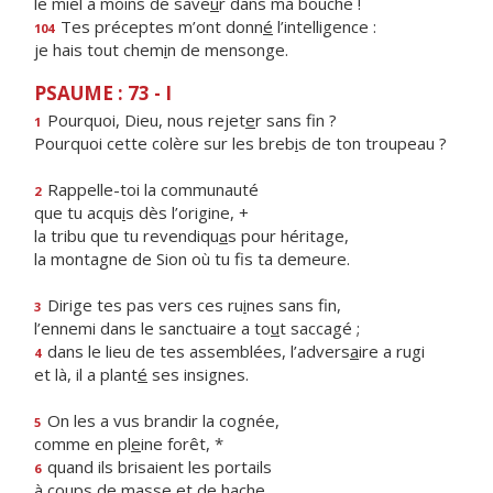
le miel a moins de save
u
r dans ma bouche !
Tes préceptes m’ont donn
é
l’intelligence :
104
je hais tout chem
i
n de mensonge.
PSAUME : 73 - I
Pourquoi, Dieu, nous rejet
e
r sans fin ?
1
Pourquoi cette colère sur les breb
i
s de ton troupeau ?
Rappelle-toi la communauté
2
que tu acqu
i
s dès l’origine, +
la tribu que tu revendiqu
a
s pour héritage,
la montagne de Sion où tu f
s ta demeure.
Dirige tes pas vers ces ru
i
nes sans fin,
3
l’ennemi dans le sanctuaire a to
u
t saccagé ;
dans le lieu de tes assemblées, l’advers
a
ire a rugi
4
et là, il a plant
é
ses insignes.
On les a vus brandir la cognée,
5
comme en pl
e
ine forêt, *
quand ils brisaient les portails
6
à coups de m
a
sse et de hache.