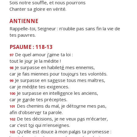
Sois notre souffle, et nous pourrons
Chanter sa gloire en vérité.
ANTIENNE
Rappelle-toi, Seigneur : n’oublie pas sans fin la vie de
tes pauvres.
PSAUME : 118-13
De quel amour j’
a
ime ta loi :
97
tout le jo
u
r je la médite !
Je surpasse en habilet
é
mes ennemis,
98
car je fais miennes pour toujo
u
rs tes volontés.
Je surpasse en sag
e
sse tous mes maîtres,
99
car je méd
i
te tes exigences.
Je surpasse en intellig
e
nce les anciens,
100
car je g
a
rde tes préceptes.
Des chemins du mal, je déto
u
rne mes pas,
101
afin d’observ
e
r ta parole.
De tes décisions, je ne veux p
a
s m’écarter,
102
car c’est t
o
i qui m’enseignes.
Qu’elle est douce à mon pal
a
is ta promesse :
103