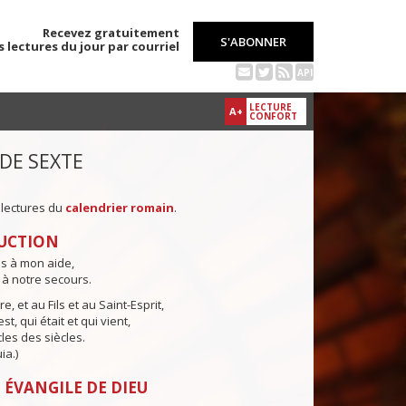
Recevez gratuitement
S'ABONNER
s lectures du jour par courriel
API
LECTURE
A+
CONFORT
 DE SEXTE
 lectures du
calendrier romain
.
UCTION
ns à mon aide,
 à notre secours.
e, et au Fils et au Saint-Esprit,
st, qui était et qui vient,
cles des siècles.
ia.)
 ÉVANGILE DE DIEU