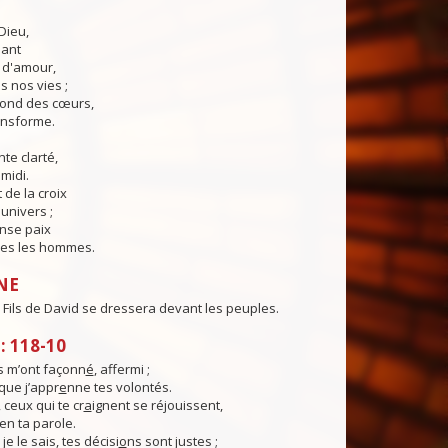
Dieu,
lant
t d'amour,
 nos vies ;
fond des cœurs,
ransforme.
te clarté,
midi.
 de la croix
'univers ;
nse paix
es les hommes.
NE
le Fils de David se dressera devant les peuples.
 118-10
 m’ont façonn
é
, affermi ;
 que j’appr
e
nne tes volontés.
 ceux qui te cr
a
ignent se réjouissent,
en ta parole.
je le sais, tes décisi
o
ns sont justes ;