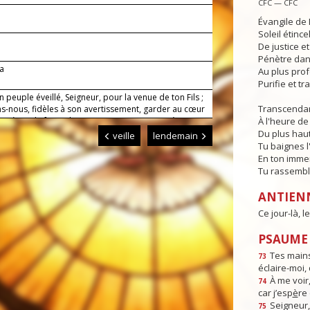
CFC — CFC
Évangile de 
Soleil étince
De justice e
Pénètre dans
8a
Au plus pro
Purifie et t
n peuple éveillé, Seigneur, pour la venue de ton Fils ;
Transcendan
ns-nous, fidèles à son avertissement, garder au cœur
lumières de foi et d’amour pour nous porter à sa
À l'heure de 
e. Lui qui règne.
Du plus haut
veille
lendemain
Tu baignes l
En ton imme
Tu rassembl
ANTIEN
Ce jour-là, 
PSAUME :
Tes mains
73
éclaire-moi,
À me voir,
74
car j’esp
è
re 
Seigneur, 
75