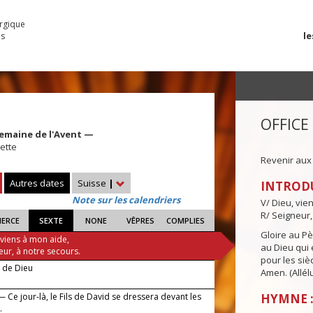
urgique
le
es
OFFICE
emaine de l'Avent —
ette
Revenir aux
Autres dates
Suisse
|
INTROD
Note sur les calendriers
V/ Dieu, vie
R/ Seigneur,
IERCE
SEXTE
NONE
VÊPRES
COMPLIES
Gloire au Pèr
 viens à mon aide,
au Dieu qui e
eur, à notre secours.
pour les siè
e de Dieu
Amen. (Allélu
 Ce jour-là, le Fils de David se dressera devant les
HYMNE :
.