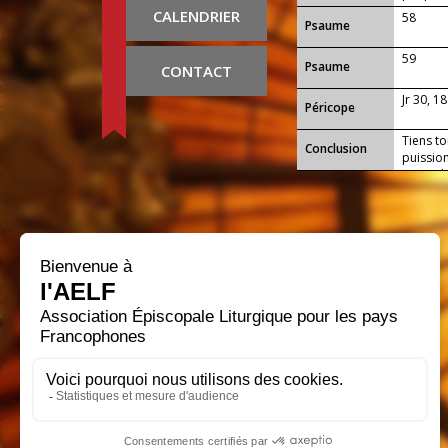
CALENDRIER
58
Psaume
59
Psaume
CONTACT
Jr 30, 1
Péricope
Tiens to
Conclusion
puissio
toutes 
rencontr