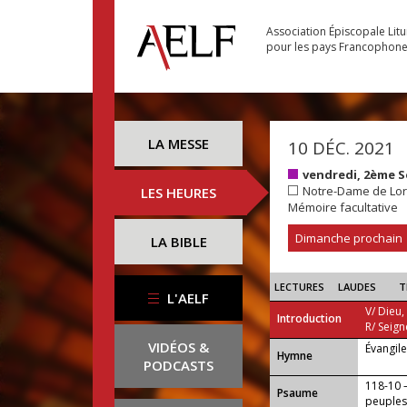
Association Épiscopale Lit
pour les pays Francophon
LA MESSE
10 DÉC. 2021
vendredi, 2ème S
Notre-Dame de Lor
LES HEURES
Mémoire facultative
Dimanche prochain
LA BIBLE
LECTURES
LAUDES
T
L'AELF
V/ Dieu,
Introduction
R/ Seign
VIDÉOS &
Évangil
...
Hymne
PODCASTS
118-10 —
Psaume
peuples