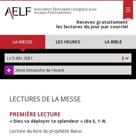
L'AELF
S'abonner
Association Épiscopale Liturgique
pour
les pays Francophones
Calendrier
Recevez gratuitement
Contact
les lectures du jour par courriel
LA MESSE
LES HEURES
LA BIBLE
Le
5 déc. 2021
|
2ème Dimanche de l'Avent
LECTURES DE LA MESSE
PREMIÈRE LECTURE
« Dieu va déployer ta splendeur » (Ba 5, 1-9)
Lecture du livre du prophète Baruc