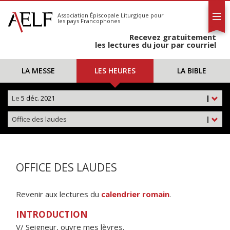
L'AELF
S'abonner
Association Épiscopale Liturgique
pour
les pays Francophones
Calendrier
Recevez gratuitement
Contact
les lectures du jour par courriel
LA MESSE
LES HEURES
LA BIBLE
Le
5 déc. 2021
|
Office des laudes
|
OFFICE DES LAUDES
Revenir aux lectures du
calendrier romain
.
INTRODUCTION
V/ Seigneur, ouvre mes lèvres,