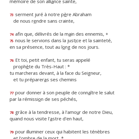
mémoire de son alli
a
nce sainte,
serment juré à notre p
è
re Abraham
73
de nous r
e
ndre sans crainte,
afin que, délivrés de la m
a
in des ennemis, +
74
nous le servions dans la just
i
ce et la sainteté,
75
en sa présence, tout au l
o
ng de nos jours.
Et toi, petit enfant, tu seras appelé
76
proph
è
te du Très-Haut : *
tu marcheras devant, à la face du Seigneur,
et tu préparer
a
s ses chemins
pour donner à son peuple de conn
a
ître le salut
77
par la rémissi
o
n de ses péchés,
grâce à la tendresse, à l'amo
u
r de notre Dieu,
78
quand nous visite l'
a
stre d'en haut,
pour illuminer ceux qui habitent les ténèbres
79
et l'
o
mbre de la mort, *