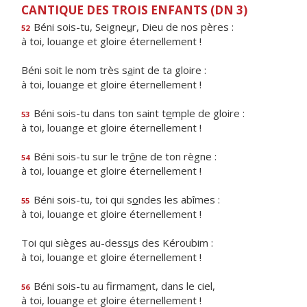
CANTIQUE DES TROIS ENFANTS (DN 3)
Béni sois-tu, Seigne
u
r, Dieu de nos pères :
52
à toi, louange et gloire éternellement !
Béni soit le nom très s
a
int de ta gloire :
à toi, louange et gloire éternellement !
Béni sois-tu dans ton saint t
e
mple de gloire :
53
à toi, louange et gloire éternellement !
Béni sois-tu sur le tr
ô
ne de ton règne :
54
à toi, louange et gloire éternellement !
Béni sois-tu, toi qui s
o
ndes les abîmes :
55
à toi, louange et gloire éternellement !
Toi qui sièges au-dess
u
s des Kéroubim :
à toi, louange et gloire éternellement !
Béni sois-tu au firmam
e
nt, dans le ciel,
56
à toi, louange et gloire éternellement !