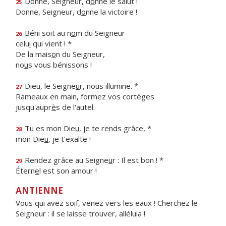
Donne, Seigneur, d
o
nne le salut !
25
Donne, Seigneur, d
o
nne la victoire !
Béni soit au n
o
m du Seigneur
26
celu
i
qui vient ! *
De la mais
o
n du Seigneur,
no
u
s vous bénissons !
Dieu, le Seigne
u
r, nous illumine. *
27
Rameaux en main, formez vos cortèges
jusqu'aupr
è
s de l'autel.
Tu es mon Die
u
, je te rends grâce, *
28
mon Die
u
, je t'exalte !
Rendez grâce au Seigne
u
r : Il est bon ! *
29
Étern
e
l est son amour !
ANTIENNE
Vous qui avez soif, venez vers les eaux ! Cherchez le
Seigneur : il se laisse trouver, alléluia !