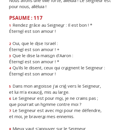
Nous avons une ville forte, alléluia ! Le Seigneur est
pour nous, alléluia !
PSAUME : 117
Rendez grâce au Seigne
u
r : Il est bon ! *
1
Étern
e
l est son amour !
Oui, que le d
i
se Israël :
2
Étern
e
l est son amour ! +
Que le dise la mais
o
n d'Aaron :
3
Étern
e
l est son amour ! *
Qu'ils le disent, ceux qui cr
a
ignent le Seigneur :
4
Étern
e
l est son amour !
Dans mon angoisse j'ai cri
é
vers le Seigneur,
5
et lui m'a exauc
é
, mis au large.
Le Seigneur est pour m
o
i, je ne crains pas ;
6
que pourrait un h
o
mme contre moi ?
Le Seigneur est avec m
o
i pour me défendre,
7
et moi, je braver
a
i mes ennemis.
Mieux vaut s'appuy
e
r sur le Seigneur
8