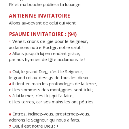
R/ et ma bouche publiera ta louange.
ANTIENNE INVITATOIRE
Allons au-devant de celui qui vient.
PSAUME INVITATOIRE : (94)
Venez, crions de j
o
ie pour le Seigneur,
1
acclamons notre Roch
e
r, notre salut !
Allons jusqu'à lu
i
en rendant grâce,
2
par nos hymnes de f
ê
te acclamons-le !
Oui, le grand Die
u
, c'est le Seigneur,
3
le grand roi au-dess
u
s de tous les dieux :
il tient en main les profonde
u
rs de la terre,
4
et les sommets des mont
a
gnes sont à lui ;
à lui la mer, c'est lu
i
qui l'a faite,
5
et les terres, car ses m
a
ins les ont pétries.
Entrez, inclinez-vo
u
s, prosternez-vous,
6
adorons le Seigne
u
r qui nous a faits.
Oui, il
e
st notre Dieu ; +
7