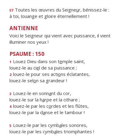
Toutes les œuvres du Seigne
u
r, bénissez-le :
57
à toi, louange et gloire éternellement !
ANTIENNE
Voici le Seigneur qui vient avec puissance, il vient
illuminer nos yeux !
PSAUME : 150
Louez Dieu dans son t
e
mple saint,
1
louez-le au ci
e
l de sa puissance ;
louez-le pour ses acti
o
ns éclatantes,
2
louez-le sel
o
n sa grandeur !
Louez-le en sonn
a
nt du cor,
3
louez-le sur la h
a
rpe et la cithare ;
louez-le par les c
o
rdes et les flûtes,
4
louez-le par la d
a
nse et le tambour !
Louez-le par les cymb
a
les sonores,
5
louez-le par les cymb
a
les triomphantes !