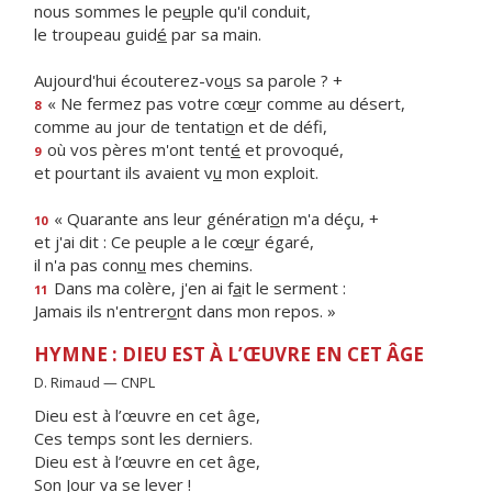
nous sommes le pe
u
ple qu'il conduit,
le troupeau guid
é
par sa main.
Aujourd'hui écouterez-vo
u
s sa parole ? +
« Ne fermez pas votre cœ
u
r comme au désert,
8
comme au jour de tentati
o
n et de défi,
où vos pères m'ont tent
é
et provoqué,
9
et pourtant ils avaient v
u
mon exploit.
« Quarante ans leur générati
o
n m'a déçu, +
10
et j'ai dit : Ce peuple a le cœ
u
r égaré,
il n'a pas conn
u
mes chemins.
Dans ma colère, j'en ai f
a
it le serment :
11
Jamais ils n'entrer
o
nt dans mon repos. »
HYMNE : DIEU EST À L’ŒUVRE EN CET ÂGE
D. Rimaud — CNPL
Dieu est à l’œuvre en cet âge,
Ces temps sont les derniers.
Dieu est à l’œuvre en cet âge,
Son Jour va se lever !