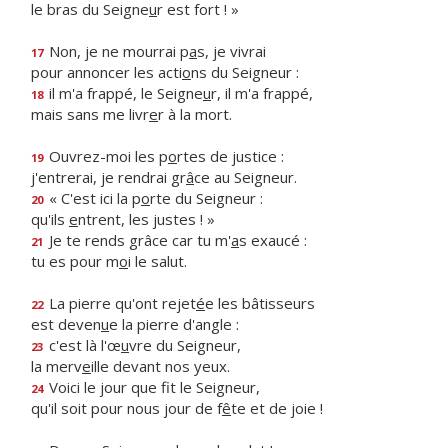
le bras du Seigne
u
r est fort ! »
Non, je ne mourrai p
a
s, je vivrai
17
pour annoncer les acti
o
ns du Seigneur :
il m'a frappé, le Seigne
u
r, il m'a frappé,
18
mais sans me livr
e
r à la mort.
Ouvrez-moi les p
o
rtes de justice :
19
j'entrerai, je rendrai gr
â
ce au Seigneur.
« C'est ici la p
o
rte du Seigneur :
20
qu'ils
e
ntrent, les justes ! »
Je te rends grâce car tu m'
a
s exaucé :
21
tu es pour m
o
i le salut.
La pierre qu'ont rejet
é
e les bâtisseurs
22
est deven
u
e la pierre d'angle :
c'est là l'œ
u
vre du Seigneur,
23
la merv
e
ille devant nos yeux.
Voici le jour que f
t le Seigneur,
24
qu'il soit pour nous jour de f
ê
te et de joie !