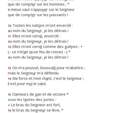
que de compt
e
r sur les hommes ; *
mieux vaut s'appuy
e
r sur le Seigneur
9
que de compt
e
r sur les puissants !
Toutes les nati
o
ns m'ont encerclé :
10
au nom du Seigne
u
r, je les détruis !
Elles m'ont cern
é
, encerclé :
11
au nom du Seigne
u
r, je les détruis !
Elles m'ont cern
é
comme des guêpes : +
12
(– ce n'ét
a
it qu'un feu de ronces –) *
au nom du Seigne
u
r, je les détruis !
On m'a poussé, bouscul
é
pour m'abattre ;
13
mais le Seigne
u
r m'a défendu.
Ma force et mon ch
a
nt, c'est le Seigneur ;
14
il est pour m
o
i le salut.
Clameurs de j
o
ie et de victoire *
15
sous les t
e
ntes des justes :
« Le bras du Seigneur est fort,
le bras du Seigne
u
r se lève, *
16