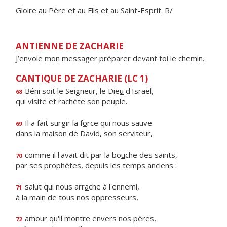
Gloire au Père et au Fils et au Saint-Esprit. R/
ANTIENNE DE ZACHARIE
J’envoie mon messager préparer devant toi le chemin.
CANTIQUE DE ZACHARIE (LC 1)
Béni soit le Seigneur, le Die
u
d'Israël,
68
qui visite et rach
è
te son peuple.
Il a fait surgir la f
o
rce qui nous sauve
69
dans la maison de Dav
i
d, son serviteur,
comme il l'avait dit par la bo
u
che des saints,
70
par ses prophètes, depuis les t
e
mps anciens :
salut qui nous arr
a
che à l'ennemi,
71
à la main de to
u
s nos oppresseurs,
amour qu'il m
o
ntre envers nos pères,
72