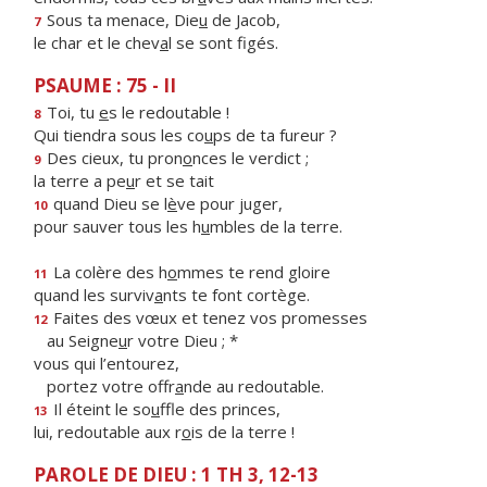
Sous ta menace, Die
u
de Jacob,
7
le char et le chev
a
l se sont figés.
PSAUME : 75 - II
Toi, tu
e
s le redoutable !
8
Qui tiendra sous les co
u
ps de ta fureur ?
Des cieux, tu pron
o
nces le verdict ;
9
la terre a pe
u
r et se tait
quand Dieu se l
è
ve pour juger,
10
pour sauver tous les h
u
mbles de la terre.
La colère des h
o
mmes te rend gloire
11
quand les surviv
a
nts te font cortège.
Faites des vœux et tenez vos promesses
12
au Seigne
u
r votre Dieu ; *
vous qui l’entourez,
portez votre offr
a
nde au redoutable.
Il éteint le so
u
ffle des princes,
13
lui, redoutable aux r
o
is de la terre !
PAROLE DE DIEU : 1 TH 3, 12-13