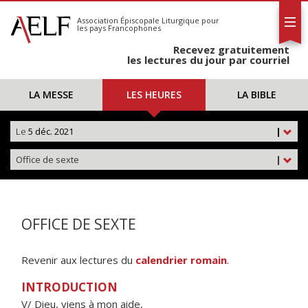
L'AELF
S'abonner
Association Épiscopale Liturgique
pour
les pays Francophones
Calendrier
Recevez gratuitement
Contact
les lectures du jour par courriel
LA MESSE
LES HEURES
LA BIBLE
Le
5 déc. 2021
|
Office de sexte
|
OFFICE DE SEXTE
Revenir aux lectures du
calendrier romain
.
INTRODUCTION
V/ Dieu, viens à mon aide,