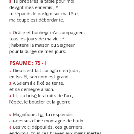
Tu prépares la t
a
ble pour moi
5
dev
a
nt mes ennemis ; *
tu répands le parf
u
m sur ma tête,
ma co
u
pe est débordante.
Grâce et bonhe
u
r m'accompagnent
6
tous les jo
u
rs de ma vie ; *
j'habiterai la mais
o
n du Seigneur
pour la dur
é
e de mes jours.
PSAUME : 75 - I
Dieu s’est fait conn
a
ître en Juda ;
2
en Israël, son n
o
m est grand.
À Salem il a fix
é
sa tente,
3
et sa deme
u
re à Sion.
Ici, il a bris
é
les traits de l’arc,
4
l’épée, le boucli
e
r et la guerre.
Magnifique, t
o
i, tu resplendis
5
au-dessus d’une mont
a
gne de butin.
Les voici dépouill
é
s, ces guerriers,
6
endormis, tous ces br
a
ves aux mains inertes.