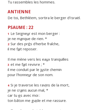
Tu rassembles les hommes.
ANTIENNE
De toi, Bethléem, sortira le berger d’Israël.
PSAUME : 22
Le Seigne
u
r est mon berger :
1
je ne m
a
nque de rien. *
Sur des pr
é
s d'herbe fraîche,
2
il me f
a
it reposer.
Il me mène vers les ea
u
x tranquilles
et me f
a
it revivre ; *
3
il me conduit par le j
u
ste chemin
pour l'honne
u
r de son nom.
Si je traverse les rav
i
ns de la mort,
4
je ne cr
a
ins aucun mal, *
car tu
e
s avec moi :
ton bâton me gu
i
de et me rassure.