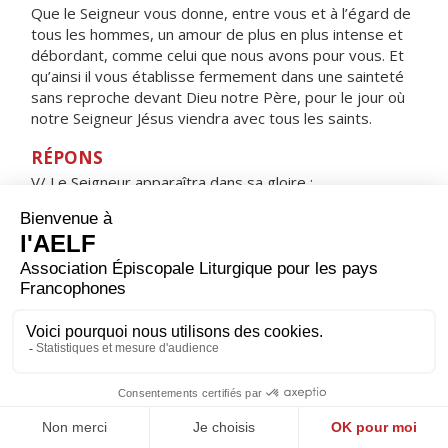
Que le Seigneur vous donne, entre vous et à l’égard de
tous les hommes, un amour de plus en plus intense et
débordant, comme celui que nous avons pour vous. Et
qu’ainsi il vous établisse fermement dans une sainteté
sans reproche devant Dieu notre Père, pour le jour où
notre Seigneur Jésus viendra avec tous les saints.
RÉPONS
V/ Le Seigneur apparaîtra dans sa gloire :
le peuple nouveau chantera son Dieu.
ORAISON
Seigneur tout-puissant et miséricordieux, ne laisse pas
le souci de nos tâches présentes entraver notre
marche à la rencontre de ton Fils ; mais éveille en nous
cette intelligence du cœur qui nous prépare à l'accueillir
et nous fait entrer dans sa propre vie. Lui qui règne.