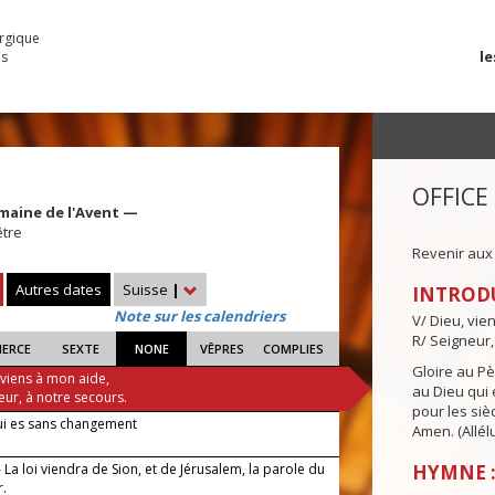
urgique
le
es
OFFICE
maine de l'Avent —
être
Revenir aux
Autres dates
Suisse
|
INTROD
Note sur les calendriers
V/ Dieu, vie
R/ Seigneur,
IERCE
SEXTE
NONE
VÊPRES
COMPLIES
Gloire au Pèr
 viens à mon aide,
au Dieu qui e
eur, à notre secours.
pour les siè
ui es sans changement
Amen. (Allélu
La loi viendra de Sion, et de Jérusalem, la parole du
HYMNE :
r.