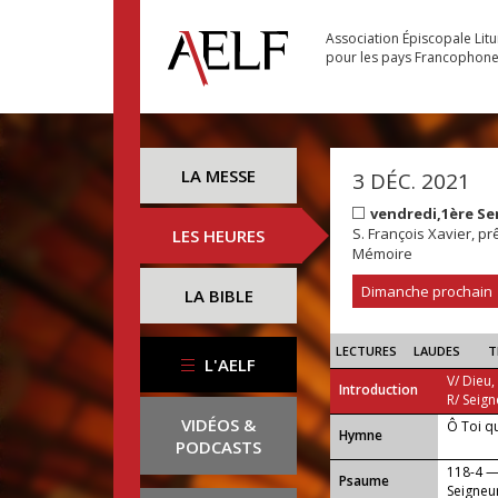
Association Épiscopale Lit
pour les pays Francophon
LA MESSE
3 DÉC. 2021
vendredi,1ère Se
S. François Xavier, pr
LES HEURES
Mémoire
Dimanche prochain
LA BIBLE
LECTURES
LAUDES
T
L'AELF
V/ Dieu,
Introduction
R/ Seign
VIDÉOS &
Ô Toi q
...
Hymne
PODCASTS
118-4 — 
Psaume
Seigneu