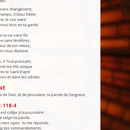
CNPL
s sans changement,
temps, ô Dieu fidèle ;
e, le soir vient :
ous tous en ta garde.
 la vie sans fin
sse sans ténèbres ;
jour de ton retour,
in nous illumine.
, ô Tout-puissant,
rist ton Fils unique
ec le Saint-Esprit
urs et dans les siècles.
NE
ra de Sion, et de Jérusalem, la parole du Seigneur.
 118-4
st coll
é
e à la poussière ;
e sel
o
n ta parole.
e mes v
o
ies : tu me réponds ;
o
i tes commandements.