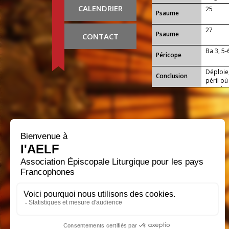
CALENDRIER
25
Psaume
27
Psaume
CONTACT
Ba 3, 5-
Péricope
Déploie,
Conclusion
péril o
que de t