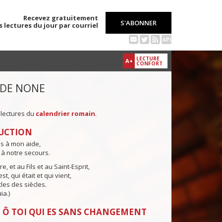
Recevez gratuitement
S'ABONNER
s lectures du jour par courriel
API
LECTURE
A+
CONFORT
 DE NONE
 lectures du
calendrier romain
.
UCTION
ns à mon aide,
 à notre secours.
e, et au Fils et au Saint-Esprit,
st, qui était et qui vient,
cles des siècles.
ia.)
 Ô TOI QUI ES SANS CHANGEMENT