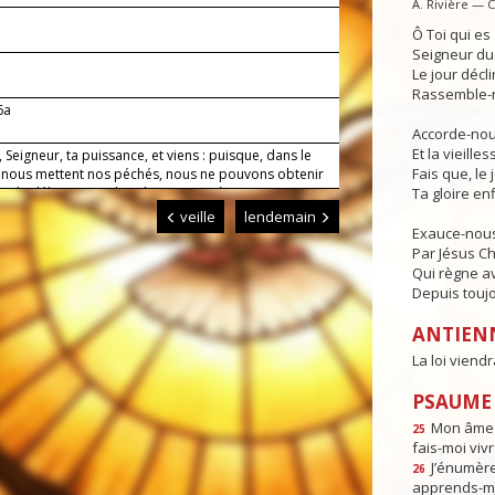
A. Rivière — 
Ô Toi qui e
Seigneur du 
Le jour déclin
Rassemble-n
6a
Accorde-nous
Et la vieille
 Seigneur, ta puissance, et viens : puisque, dans le
Fais que, le 
ù nous mettent nos péchés, nous ne pouvons obtenir
oi la délivrance et le salut. Toi qui règnes.
Ta gloire enf
veille
lendemain
Exauce-nous
Par Jésus Ch
Qui règne av
Depuis toujo
ANTIEN
La loi viend
PSAUME :
Mon âme e
25
fais-moi vivr
J’énumèr
26
apprends-m