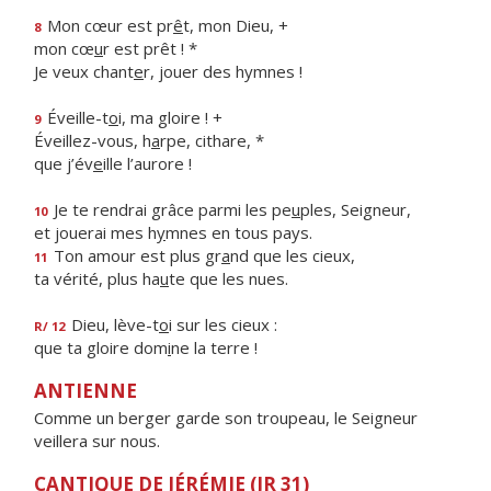
Mon cœur est pr
ê
t, mon Dieu, +
8
mon cœ
u
r est prêt ! *
Je veux chant
e
r, jouer des hymnes !
Éveille-t
o
i, ma gloire ! +
9
Éveillez-vous, h
a
rpe, cithare, *
que j’év
e
ille l’aurore !
Je te rendrai grâce parmi les pe
u
ples, Seigneur,
10
et jouerai mes h
y
mnes en tous pays.
Ton amour est plus gr
a
nd que les cieux,
11
ta vérité, plus ha
u
te que les nues.
Dieu, lève-t
o
i sur les cieux :
R/ 12
que ta gloire dom
i
ne la terre !
ANTIENNE
Comme un berger garde son troupeau, le Seigneur
veillera sur nous.
CANTIQUE DE JÉRÉMIE (JR 31)