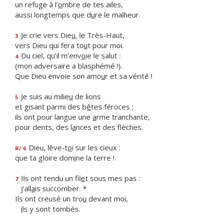
un refuge à l’
o
mbre de tes ailes,
aussi longtemps que d
u
re le malheur.
Je crie vers Die
u
, le Très-Haut,
3
vers Dieu qui fera to
u
t pour moi.
Du ciel, qu’il m’env
o
ie le salut :
4
(mon adversaire a blasphémé !).
Que Dieu envoie son amo
u
r et sa vérité !
Je suis au milie
u
de lions
5
et gisant parmi des b
ê
tes féroces ;
ils ont pour langue une
a
rme tranchante,
pour dents, des l
a
nces et des flèches.
Dieu, lève-t
o
i sur les cieux :
R/ 6
que ta gloire dom
i
ne la terre !
Ils ont tendu un fil
e
t sous mes pas :
7
j’all
a
is succomber. *
Ils ont creusé un tro
u
devant moi,
i
ls y sont tombés.