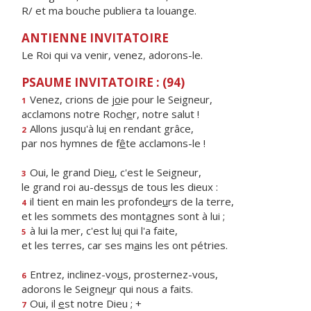
R/ et ma bouche publiera ta louange.
ANTIENNE INVITATOIRE
Le Roi qui va venir, venez, adorons-le.
PSAUME INVITATOIRE : (94)
Venez, crions de j
o
ie pour le Seigneur,
1
acclamons notre Roch
e
r, notre salut !
Allons jusqu'à lu
i
en rendant grâce,
2
par nos hymnes de f
ê
te acclamons-le !
Oui, le grand Die
u
, c'est le Seigneur,
3
le grand roi au-dess
u
s de tous les dieux :
il tient en main les profonde
u
rs de la terre,
4
et les sommets des mont
a
gnes sont à lui ;
à lui la mer, c'est lu
i
qui l'a faite,
5
et les terres, car ses m
a
ins les ont pétries.
Entrez, inclinez-vo
u
s, prosternez-vous,
6
adorons le Seigne
u
r qui nous a faits.
Oui, il
e
st notre Dieu ; +
7