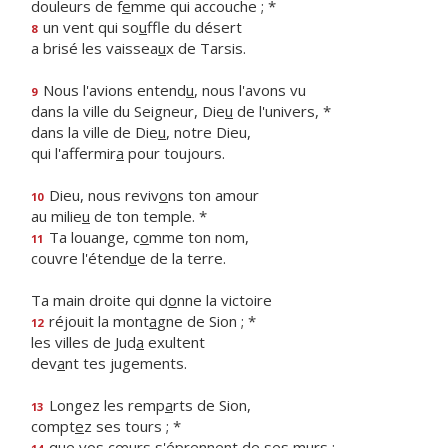
douleurs de f
e
mme qui accouche ; *
un vent qui so
u
ffle du désert
8
a brisé les vaissea
u
x de Tarsis.
Nous l'avions entend
u
, nous l'avons vu
9
dans la ville du Seigneur, Die
u
de l'univers, *
dans la ville de Die
u
, notre Dieu,
qui l'affermir
a
pour toujours.
Dieu, nous reviv
o
ns ton amour
10
au milie
u
de ton temple. *
Ta louange, c
o
mme ton nom,
11
couvre l'étend
u
e de la terre.
Ta main droite qui d
o
nne la victoire
réjouit la mont
a
gne de Sion ; *
12
les villes de Jud
a
exultent
dev
a
nt tes jugements.
Longez les remp
a
rts de Sion,
13
compt
e
z ses tours ; *
que vos cœurs s'épr
e
nnent de ses murs :