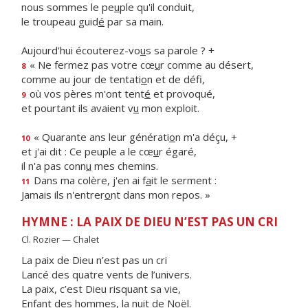
nous sommes le pe
u
ple qu'il conduit,
le troupeau guid
é
par sa main.
Aujourd'hui écouterez-vo
u
s sa parole ? +
« Ne fermez pas votre cœ
u
r comme au désert,
8
comme au jour de tentati
o
n et de défi,
où vos pères m'ont tent
é
et provoqué,
9
et pourtant ils avaient v
u
mon exploit.
« Quarante ans leur générati
o
n m'a déçu, +
10
et j'ai dit : Ce peuple a le cœ
u
r égaré,
il n'a pas conn
u
mes chemins.
Dans ma colère, j'en ai f
a
it le serment :
11
Jamais ils n'entrer
o
nt dans mon repos. »
HYMNE : LA PAIX DE DIEU N’EST PAS UN CRI
Cl. Rozier — Chalet
La paix de Dieu n’est pas un cri
Lancé des quatre vents de l’univers.
La paix, c’est Dieu risquant sa vie,
Enfant des hommes, la nuit de Noël.