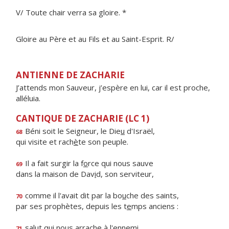
V/ Toute chair verra sa gloire. *
Gloire au Père et au Fils et au Saint-Esprit. R/
ANTIENNE DE ZACHARIE
J’attends mon Sauveur, j’espère en lui, car il est proche,
alléluia.
CANTIQUE DE ZACHARIE (LC 1)
Béni soit le Seigneur, le Die
u
d'Israël,
68
qui visite et rach
è
te son peuple.
Il a fait surgir la f
o
rce qui nous sauve
69
dans la maison de Dav
i
d, son serviteur,
comme il l'avait dit par la bo
u
che des saints,
70
par ses prophètes, depuis les t
e
mps anciens :
salut qui nous arr
a
che à l'ennemi,
71