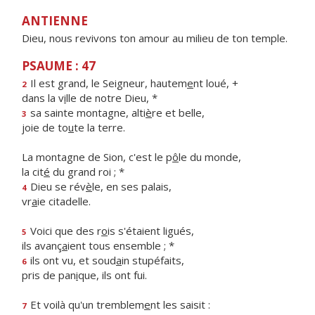
ANTIENNE
Dieu, nous revivons ton amour au milieu de ton temple.
PSAUME : 47
Il est grand, le Seigneur, hautem
e
nt loué, +
2
dans la v
i
lle de notre Dieu, *
sa sainte montagne, alti
è
re et belle,
3
joie de to
u
te la terre.
La montagne de Sion, c'est le p
ô
le du monde,
la cit
é
du grand roi ; *
Dieu se rév
è
le, en ses palais,
4
vr
a
ie citadelle.
Voici que des r
o
is s'étaient ligués,
5
ils avanç
a
ient tous ensemble ; *
ils ont vu, et soud
a
in stupéfaits,
6
pris de pan
i
que, ils ont fui.
Et voilà qu'un tremblem
e
nt les saisit :
7