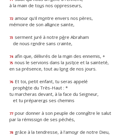
à la main de to
u
s nos oppresseurs,
amour qu'il m
o
ntre envers nos pères,
72
mémoire de son alli
a
nce sainte,
serment juré à notre p
è
re Abraham
73
de nous r
e
ndre sans crainte,
afin que, délivrés de la m
a
in des ennemis, +
74
nous le servions dans la just
i
ce et la sainteté,
75
en sa présence, tout au l
o
ng de nos jours.
Et toi, petit enfant, tu seras appelé
76
proph
è
te du Très-Haut : *
tu marcheras devant, à la face du Seigneur,
et tu préparer
a
s ses chemins
pour donner à son peuple de conn
a
ître le salut
77
par la rémissi
o
n de ses péchés,
grâce à la tendresse, à l'amo
u
r de notre Dieu,
78