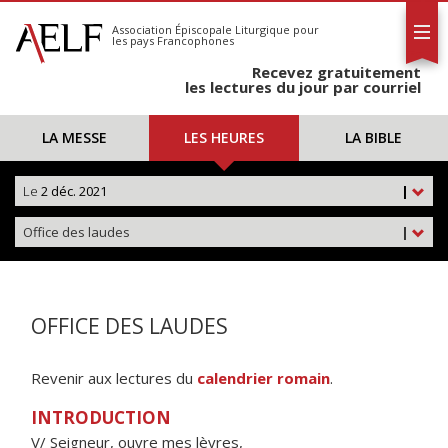
L'AELF
S'abonner
Association Épiscopale Liturgique
pour
les pays Francophones
Calendrier
Recevez gratuitement
Contact
les lectures du jour par courriel
LA MESSE
LES HEURES
LA BIBLE
Le
2 déc. 2021
|
Office des laudes
|
OFFICE DES LAUDES
Revenir aux lectures du
calendrier romain
.
INTRODUCTION
V/ Seigneur, ouvre mes lèvres,