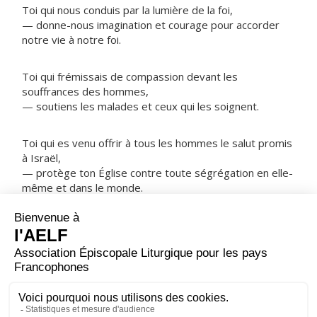
Toi qui nous conduis par la lumière de la foi,
— donne-nous imagination et courage pour accorder
notre vie à notre foi.
Toi qui frémissais de compassion devant les
souffrances des hommes,
— soutiens les malades et ceux qui les soignent.
Toi qui es venu offrir à tous les hommes le salut promis
à Israël,
— protège ton Église contre toute ségrégation en elle-
même et dans le monde.
NOTRE PÈRE
ORAISON
Déploie, Seigneur, ta puissance, soutiens-nous de ta
force, afin que le salut retardé par nos fautes soit hâté
par l'indulgence de ta grâce.