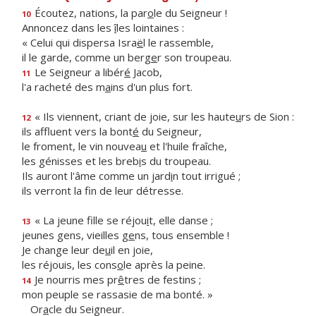
Écoutez, nations, la par
o
le du Seigneur !
10
Annoncez dans les
î
les lointaines :
« Celui qui dispersa Isra
ë
l le rassemble,
il le garde, comme un berg
e
r son troupeau.
Le Seigneur a libér
é
Jacob,
11
l'a racheté des m
a
ins d'un plus fort.
« Ils viennent, criant de joie, sur les haute
u
rs de Sion :
12
ils affluent vers la bont
é
du Seigneur,
le froment, le vin nouvea
u
et l'huile fraîche,
les génisses et les breb
i
s du troupeau.
Ils auront l'âme comme un jard
i
n tout irrigué ;
ils verront la f
n de leur détresse.
« La jeune fille se réjou
i
t, elle danse ;
13
jeunes gens, vieilles g
e
ns, tous ensemble !
Je change leur de
u
il en joie,
les réjouis, les cons
o
le après la peine.
Je nourris mes pr
ê
tres de festins ;
14
mon peuple se rassasie de ma bonté. »
Or
a
cle du Seigneur.