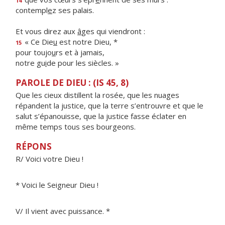
14
contempl
e
z ses palais.
Et vous direz aux
â
ges qui viendront :
« Ce Die
u
est notre Dieu, *
15
pour toujo
u
rs et à jamais,
notre gu
i
de pour les siècles. »
PAROLE DE DIEU : (IS 45, 8)
Que les cieux distillent la rosée, que les nuages
répandent la justice, que la terre s’entrouvre et que le
salut s’épanouisse, que la justice fasse éclater en
même temps tous ses bourgeons.
RÉPONS
R/ Voici votre Dieu !
* Voici le Seigneur Dieu !
V/ Il vient avec puissance. *