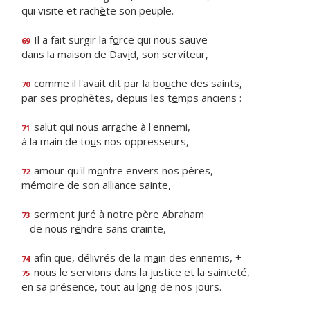
qui visite et rach
è
te son peuple.
Il a fait surgir la f
o
rce qui nous sauve
69
dans la maison de Dav
i
d, son serviteur,
comme il l'avait dit par la bo
u
che des saints,
70
par ses prophètes, depuis les t
e
mps anciens :
salut qui nous arr
a
che à l'ennemi,
71
à la main de to
u
s nos oppresseurs,
amour qu'il m
o
ntre envers nos pères,
72
mémoire de son alli
a
nce sainte,
serment juré à notre p
è
re Abraham
73
de nous r
e
ndre sans crainte,
afin que, délivrés de la m
a
in des ennemis, +
74
nous le servions dans la just
i
ce et la sainteté,
75
en sa présence, tout au l
o
ng de nos jours.