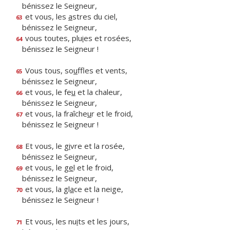
bénissez le Seigneur,
et vous, les
a
stres du ciel,
63
bénissez le Seigneur,
vous toutes, plu
i
es et rosées,
64
bénissez le Seigneur !
Vous tous, so
u
ffles et vents,
65
bénissez le Seigneur,
et vous, le fe
u
et la chaleur,
66
bénissez le Seigneur,
et vous, la fraîche
u
r et le froid,
67
bénissez le Seigneur !
Et vous, le g
i
vre et la rosée,
68
bénissez le Seigneur,
et vous, le g
e
l et le froid,
69
bénissez le Seigneur,
et vous, la gl
a
ce et la neige,
70
bénissez le Seigneur !
Et vous, les nu
i
ts et les jours,
71