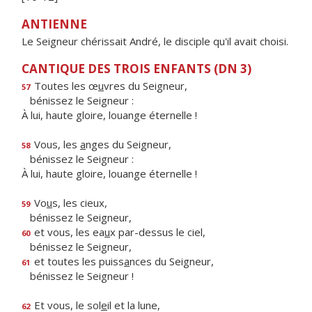
ANTIENNE
Le Seigneur chérissait André, le disciple qu'il avait choisi.
CANTIQUE DES TROIS ENFANTS (DN 3)
Toutes les œ
u
vres du Seigneur,
57
bénissez le Seigneur :
À lui, haute gloire, louange éternelle !
Vous, les
a
nges du Seigneur,
58
bénissez le Seigneur :
À lui, haute gloire, louange éternelle !
Vo
u
s, les cieux,
59
bénissez le Seigneur,
et vous, les ea
u
x par-dessus le ciel,
60
bénissez le Seigneur,
et toutes les puiss
a
nces du Seigneur,
61
bénissez le Seigneur !
Et vous, le sol
e
il et la lune,
62