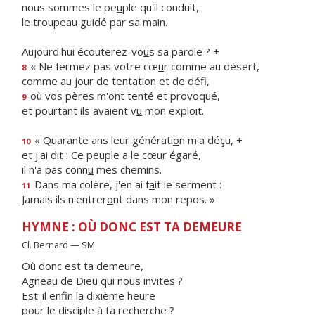
nous sommes le pe
u
ple qu'il conduit,
le troupeau guid
é
par sa main.
Aujourd'hui écouterez-vo
u
s sa parole ? +
« Ne fermez pas votre cœ
u
r comme au désert,
8
comme au jour de tentati
o
n et de défi,
où vos pères m'ont tent
é
et provoqué,
9
et pourtant ils avaient v
u
mon exploit.
« Quarante ans leur générati
o
n m'a déçu, +
10
et j'ai dit : Ce peuple a le cœ
u
r égaré,
il n'a pas conn
u
mes chemins.
Dans ma colère, j'en ai f
a
it le serment :
11
Jamais ils n'entrer
o
nt dans mon repos. »
HYMNE : OÙ DONC EST TA DEMEURE
Cl. Bernard — SM
Où donc est ta demeure,
Agneau de Dieu qui nous invites ?
Est-il enfin la dixième heure
pour le disciple à ta recherche ?