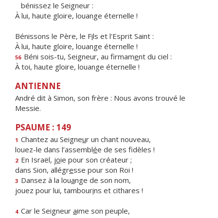
bénissez le Seigneur :
À lui, haute gloire, louange éternelle !
Bénissons le Père, le F
i
ls et l'Esprit Saint :
À lui, haute gloire, louange éternelle !
Béni sois-tu, Seigneur, au firmam
e
nt du ciel :
56
À toi, haute gloire, louange éternelle !
ANTIENNE
André dit à Simon, son frère : Nous avons trouvé le
Messie.
PSAUME : 149
Chantez au Seigne
u
r un chant nouveau,
1
louez-le dans l’assembl
é
e de ses fidèles !
En Israël, j
o
ie pour son créateur ;
2
dans Sion, allégr
e
sse pour son Roi !
Dansez à la lou
a
nge de son nom,
3
jouez pour lui, tambour
i
ns et cithares !
Car le Seigneur
a
ime son peuple,
4