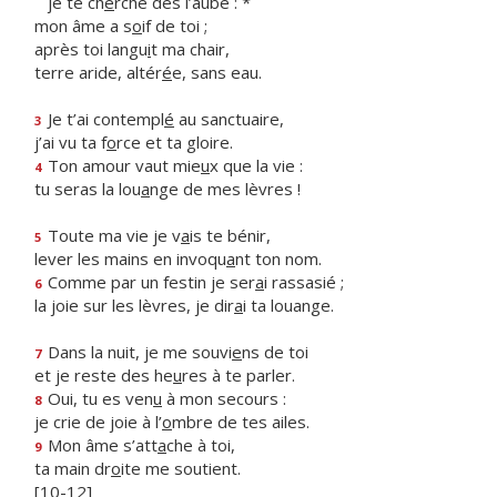
je te ch
e
rche dès l’aube : *
mon âme a s
o
if de toi ;
après toi langu
i
t ma chair,
terre aride, altér
é
e, sans eau.
Je t’ai contempl
é
au sanctuaire,
3
j’ai vu ta f
o
rce et ta gloire.
Ton amour vaut mie
u
x que la vie :
4
tu seras la lou
a
nge de mes lèvres !
Toute ma vie je v
a
is te bénir,
5
lever les mains en invoqu
a
nt ton nom.
Comme par un festin je ser
a
i rassasié ;
6
la joie sur les lèvres, je dir
a
i ta louange.
Dans la nuit, je me souvi
e
ns de toi
7
et je reste des he
u
res à te parler.
Oui, tu es ven
u
à mon secours :
8
je crie de joie à l’
o
mbre de tes ailes.
Mon âme s’att
a
che à toi,
9
ta main dr
o
ite me soutient.
[10-12]