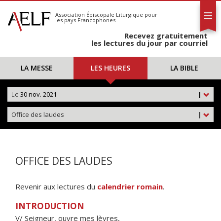
L'AELF
S'abonner
Association Épiscopale Liturgique
pour
les pays Francophones
Calendrier
Recevez gratuitement
Contact
les lectures du jour par courriel
LA MESSE
LES HEURES
LA BIBLE
Le
30 nov. 2021
|
Office des laudes
|
OFFICE DES LAUDES
Revenir aux lectures du
calendrier romain
.
INTRODUCTION
V/ Seigneur, ouvre mes lèvres,