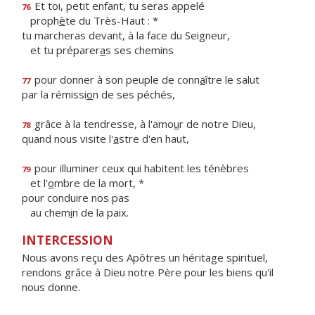
Et toi, petit enfant, tu seras appelé
76
proph
è
te du Très-Haut : *
tu marcheras devant, à la face du Seigneur,
et tu préparer
a
s ses chemins
pour donner à son peuple de conn
a
ître le salut
77
par la rémissi
o
n de ses péchés,
grâce à la tendresse, à l'amo
u
r de notre Dieu,
78
quand nous visite l'
a
stre d'en haut,
pour illuminer ceux qui habitent les ténèbres
79
et l'
o
mbre de la mort, *
pour conduire nos pas
au chem
i
n de la paix.
INTERCESSION
Nous avons reçu des Apôtres un héritage spirituel,
rendons grâce à Dieu notre Père pour les biens qu'il
nous donne.