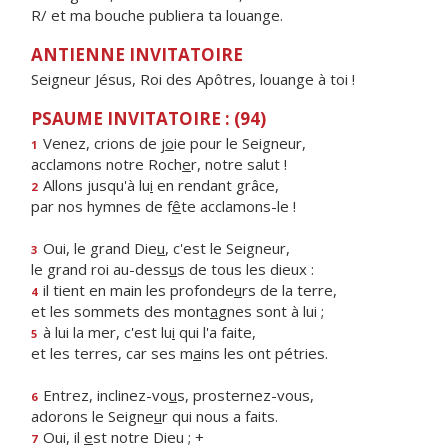
R/ et ma bouche publiera ta louange.
ANTIENNE INVITATOIRE
Seigneur Jésus, Roi des Apôtres, louange à toi !
PSAUME INVITATOIRE : (94)
Venez, crions de j
o
ie pour le Seigneur,
1
acclamons notre Roch
e
r, notre salut !
Allons jusqu'à lu
i
en rendant grâce,
2
par nos hymnes de f
ê
te acclamons-le !
Oui, le grand Die
u
, c'est le Seigneur,
3
le grand roi au-dess
u
s de tous les dieux :
il tient en main les profonde
u
rs de la terre,
4
et les sommets des mont
a
gnes sont à lui ;
à lui la mer, c'est lu
i
qui l'a faite,
5
et les terres, car ses m
a
ins les ont pétries.
Entrez, inclinez-vo
u
s, prosternez-vous,
6
adorons le Seigne
u
r qui nous a faits.
Oui, il
e
st notre Dieu ; +
7