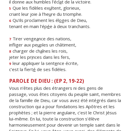
il donne aux humbles l’écl
a
t de la victoire.
Que les fidèles ex
u
ltent, glorieux,
5
criant leur joie à l’he
u
re du triomphe.
Qu’ils proclament les él
o
ges de Dieu,
6
tenant en main l’ép
é
e à deux tranchants.
Tirer venge
a
nce des nations,
7
infliger aux pe
u
ples un châtiment,
charger de ch
a
înes les rois,
8
jeter les pr
i
nces dans les fers,
leur appliquer la sent
e
nce écrite,
9
c’est la fiert
é
de ses fidèles.
PAROLE DE DIEU : (EP 2, 19-22)
Vous n’êtes plus des étrangers ni des gens de
passage, vous êtes citoyens du peuple saint, membres
de la famille de Dieu, car vous avez été intégrés dans la
construction qui a pour fondations les Apôtres et les
prophètes ; et la pierre angulaire, c’est le Christ Jésus
lui-même. En lui, toute la construction s’élève
harmonieusement pour devenir un temple saint dans le