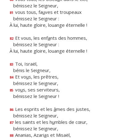
bénissez le Seigneur,
vous tous, fa
u
ves et troupeaux
81
bénissez le Seigneur :
À lui, haute gloire, louange éternelle !
Et vous, les enf
a
nts des hommes,
82
bénissez le Seigneur :
À lui, haute gloire, louange éternelle !
Toi, Israël,
83
bénis le Seigneur,
Et vo
u
s, les prêtres,
84
bénissez le Seigneur,
vo
u
s, ses serviteurs,
85
bénissez le Seigneur !
Les esprits et les
â
mes des justes,
86
bénissez le Seigneur,
les saints et les h
u
mbles de cœur,
87
bénissez le Seigneur,
Ananias, Azari
a
s et Misaël,
88