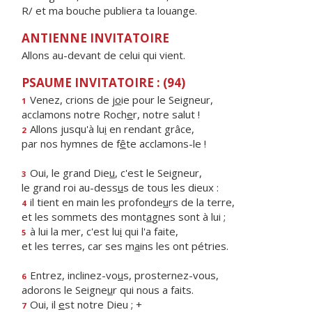
R/ et ma bouche publiera ta louange.
ANTIENNE INVITATOIRE
Allons au-devant de celui qui vient.
PSAUME INVITATOIRE : (94)
Venez, crions de j
o
ie pour le Seigneur,
1
acclamons notre Roch
e
r, notre salut !
Allons jusqu'à lu
i
en rendant grâce,
2
par nos hymnes de f
ê
te acclamons-le !
Oui, le grand Die
u
, c'est le Seigneur,
3
le grand roi au-dess
u
s de tous les dieux :
il tient en main les profonde
u
rs de la terre,
4
et les sommets des mont
a
gnes sont à lui ;
à lui la mer, c'est lu
i
qui l'a faite,
5
et les terres, car ses m
a
ins les ont pétries.
Entrez, inclinez-vo
u
s, prosternez-vous,
6
adorons le Seigne
u
r qui nous a faits.
Oui, il
e
st notre Dieu ; +
7