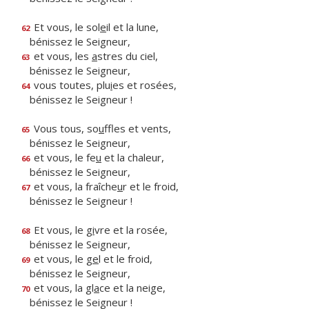
Et vous, le sol
e
il et la lune,
62
bénissez le Seigneur,
et vous, les
a
stres du ciel,
63
bénissez le Seigneur,
vous toutes, plu
i
es et rosées,
64
bénissez le Seigneur !
Vous tous, so
u
ffles et vents,
65
bénissez le Seigneur,
et vous, le fe
u
et la chaleur,
66
bénissez le Seigneur,
et vous, la fraîche
u
r et le froid,
67
bénissez le Seigneur !
Et vous, le g
i
vre et la rosée,
68
bénissez le Seigneur,
et vous, le g
e
l et le froid,
69
bénissez le Seigneur,
et vous, la gl
a
ce et la neige,
70
bénissez le Seigneur !