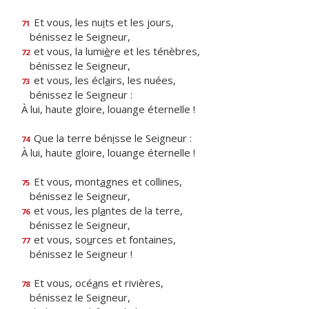
Et vous, les nu
i
ts et les jours,
71
bénissez le Seigneur,
et vous, la lumi
è
re et les ténèbres,
72
bénissez le Seigneur,
et vous, les écl
a
irs, les nuées,
73
bénissez le Seigneur :
À lui, haute gloire, louange éternelle !
Que la terre bén
i
sse le Seigneur :
74
À lui, haute gloire, louange éternelle !
Et vous, mont
a
gnes et collines,
75
bénissez le Seigneur,
et vous, les pl
a
ntes de la terre,
76
bénissez le Seigneur,
et vous, so
u
rces et fontaines,
77
bénissez le Seigneur !
Et vous, océ
a
ns et rivières,
78
bénissez le Seigneur,