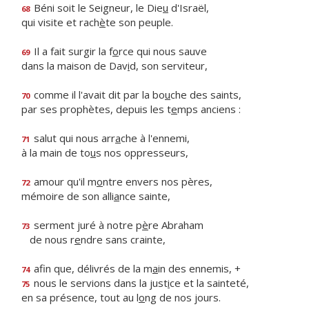
Béni soit le Seigneur, le Die
u
d'Israël,
68
qui visite et rach
è
te son peuple.
Il a fait surgir la f
o
rce qui nous sauve
69
dans la maison de Dav
i
d, son serviteur,
comme il l'avait dit par la bo
u
che des saints,
70
par ses prophètes, depuis les t
e
mps anciens :
salut qui nous arr
a
che à l'ennemi,
71
à la main de to
u
s nos oppresseurs,
amour qu'il m
o
ntre envers nos pères,
72
mémoire de son alli
a
nce sainte,
serment juré à notre p
è
re Abraham
73
de nous r
e
ndre sans crainte,
afin que, délivrés de la m
a
in des ennemis, +
74
nous le servions dans la just
i
ce et la sainteté,
75
en sa présence, tout au l
o
ng de nos jours.