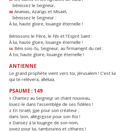
bénissez le Seigneur,
Ananias, Azari
a
s et Misaël,
88
bénissez le Seigneur :
À lui, haute gloire, louange éternelle !
Bénissons le Père, le F
i
ls et l'Esprit Saint :
À lui, haute gloire, louange éternelle !
Béni sois-tu, Seigneur, au firmam
e
nt du ciel :
56
À toi, haute gloire, louange éternelle !
ANTIENNE
Le grand prophète vient vers toi, Jérusalem ! C’est lui
qui te relèvera, alléluia.
PSAUME : 149
Chantez au Seigne
u
r un chant nouveau,
1
louez-le dans l’assembl
é
e de ses fidèles !
En Israël, j
o
ie pour son créateur ;
2
dans Sion, allégr
e
sse pour son Roi !
Dansez à la lou
a
nge de son nom,
3
jouez pour lui, tambour
i
ns et cithares !