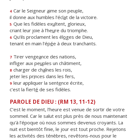
Car le Seigneur
a
ime son peuple,
4
il donne aux humbles l’écl
a
t de la victoire.
Que les fidèles ex
u
ltent, glorieux,
5
criant leur joie à l’he
u
re du triomphe.
Qu’ils proclament les él
o
ges de Dieu,
6
tenant en main l’ép
é
e à deux tranchants.
Tirer venge
a
nce des nations,
7
infliger aux pe
u
ples un châtiment,
charger de ch
a
înes les rois,
8
jeter les pr
i
nces dans les fers,
leur appliquer la sent
e
nce écrite,
9
c’est la fiert
é
de ses fidèles.
PAROLE DE DIEU : (RM 13, 11-12)
C’est le moment, l’heure est venue de sortir de votre
sommeil. Car le salut est plus près de nous maintenant
qu’à l’époque où nous sommes devenus croyants. La
nuit est bientôt finie, le jour est tout proche. Rejetons
les activités des ténèbres, revêtons-nous pour le