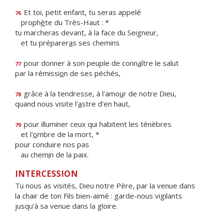
Et toi, petit enfant, tu seras appelé
76
proph
è
te du Très-Haut : *
tu marcheras devant, à la face du Seigneur,
et tu préparer
a
s ses chemins
pour donner à son peuple de conn
a
ître le salut
77
par la rémissi
o
n de ses péchés,
grâce à la tendresse, à l'amo
u
r de notre Dieu,
78
quand nous visite l'
a
stre d'en haut,
pour illuminer ceux qui habitent les ténèbres
79
et l'
o
mbre de la mort, *
pour conduire nos pas
au chem
i
n de la paix.
INTERCESSION
Tu nous as visités, Dieu notre Père, par la venue dans
la chair de ton Fils bien-aimé : garde-nous vigilants
jusqu’à sa venue dans la gloire.