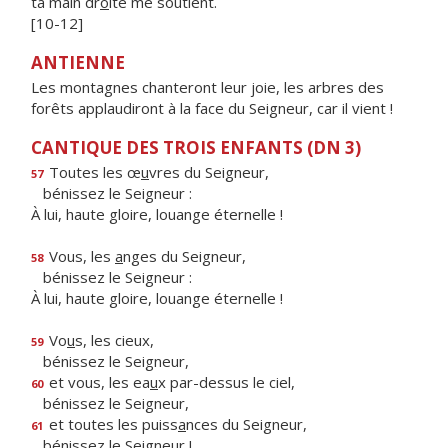
ta main dr
o
ite me soutient.
[10-12]
ANTIENNE
Les montagnes chanteront leur joie, les arbres des
forêts applaudiront à la face du Seigneur, car il vient !
CANTIQUE DES TROIS ENFANTS (DN 3)
Toutes les œ
u
vres du Seigneur,
57
bénissez le Seigneur :
À lui, haute gloire, louange éternelle !
Vous, les
a
nges du Seigneur,
58
bénissez le Seigneur :
À lui, haute gloire, louange éternelle !
Vo
u
s, les cieux,
59
bénissez le Seigneur,
et vous, les ea
u
x par-dessus le ciel,
60
bénissez le Seigneur,
et toutes les puiss
a
nces du Seigneur,
61
bénissez le Seigneur !