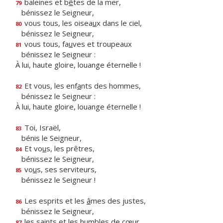
baleines et b
ê
tes de la mer,
79
bénissez le Seigneur,
vous tous, les oisea
u
x dans le ciel,
80
bénissez le Seigneur,
vous tous, fa
u
ves et troupeaux
81
bénissez le Seigneur :
À lui, haute gloire, louange éternelle !
Et vous, les enf
a
nts des hommes,
82
bénissez le Seigneur :
À lui, haute gloire, louange éternelle !
Toi, Israël,
83
bénis le Seigneur,
Et vo
u
s, les prêtres,
84
bénissez le Seigneur,
vo
u
s, ses serviteurs,
85
bénissez le Seigneur !
Les esprits et les
â
mes des justes,
86
bénissez le Seigneur,
les saints et les h
u
mbles de cœur,
87