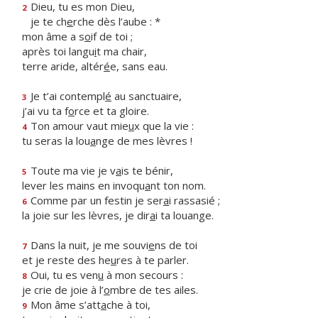
Dieu, tu es mon Dieu,
2
je te ch
e
rche dès l’aube : *
mon âme a s
o
if de toi ;
après toi langu
i
t ma chair,
terre aride, altér
é
e, sans eau.
Je t’ai contempl
é
au sanctuaire,
3
j’ai vu ta f
o
rce et ta gloire.
Ton amour vaut mie
u
x que la vie :
4
tu seras la lou
a
nge de mes lèvres !
Toute ma vie je v
a
is te bénir,
5
lever les mains en invoqu
a
nt ton nom.
Comme par un festin je ser
a
i rassasié ;
6
la joie sur les lèvres, je dir
a
i ta louange.
Dans la nuit, je me souvi
e
ns de toi
7
et je reste des he
u
res à te parler.
Oui, tu es ven
u
à mon secours :
8
je crie de joie à l’
o
mbre de tes ailes.
Mon âme s’att
a
che à toi,
9