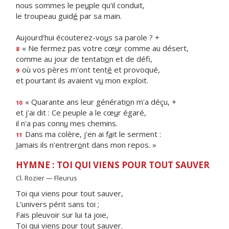
nous sommes le pe
u
ple qu'il conduit,
le troupeau guid
é
par sa main.
Aujourd'hui écouterez-vo
u
s sa parole ? +
« Ne fermez pas votre cœ
u
r comme au désert,
8
comme au jour de tentati
o
n et de défi,
où vos pères m'ont tent
é
et provoqué,
9
et pourtant ils avaient v
u
mon exploit.
« Quarante ans leur générati
o
n m'a déçu, +
10
et j'ai dit : Ce peuple a le cœ
u
r égaré,
il n'a pas conn
u
mes chemins.
Dans ma colère, j'en ai f
a
it le serment :
11
Jamais ils n'entrer
o
nt dans mon repos. »
HYMNE : TOI QUI VIENS POUR TOUT SAUVER
Cl. Rozier — Fleurus
Toi qui viens pour tout sauver,
L’univers périt sans toi ;
Fais pleuvoir sur lui ta joie,
Toi qui viens pour tout sauver.