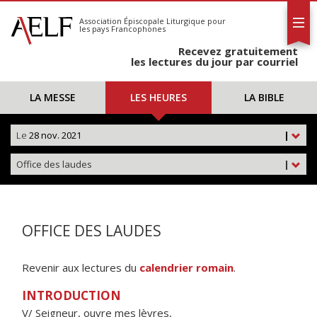
L'AELF
S'abonner
Association Épiscopale Liturgique
pour
les pays Francophones
Calendrier
Recevez gratuitement
Contact
les lectures du jour par courriel
LA MESSE
LES HEURES
LA BIBLE
Le
28 nov. 2021
|
Office des laudes
|
OFFICE DES LAUDES
Revenir aux lectures du
calendrier romain
.
INTRODUCTION
V/ Seigneur, ouvre mes lèvres,