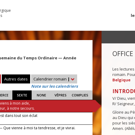
urgique
le
es
OFFICE
 semaine du Temps Ordinaire — Année
Les lectures
romain. Pour 
Autres dates
Calendrier romain
|
Belgique
Note sur les calendriers
INTROD
IERCE
SEXTE
NONE
VÊPRES
COMPLIES
V/ Dieu, vie
 viens à mon aide,
R/ Seigneur,
eur, à notre secours.
Gloire au Pèr
est dans tout son éclat
au Dieu qui e
pour les siè
 Que vienne à moi ta tendresse, et je vivrai.
Amen. (Allélu