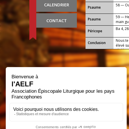
CALENDRIER
58 — Ou
Psaume
59 — He
Psaume
CONTACT
main gu
Ba 4, 2
Péricope
Nous te 
Conclusion
élevé su
ténèbres
lumière 
pour les