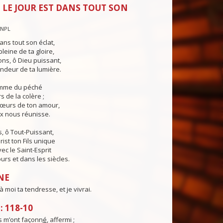
 LE JOUR EST DANS TOUT SON
CNPL
ans tout son éclat,
pleine de ta gloire,
ns, ô Dieu puissant,
ndeur de ta lumière.
lamme du péché
s de la colère ;
cœurs de ton amour,
ix nous réunisse.
, ô Tout-Puissant,
rist ton Fils unique
ec le Saint-Esprit
urs et dans les siècles.
NE
 moi ta tendresse, et je vivrai.
 118-10
 m’ont façonn
é
, affermi ;