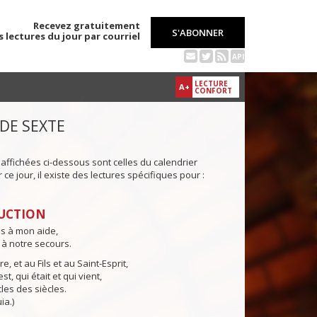
Recevez gratuitement
S'ABONNER
s lectures du jour par courriel
API
LECTURE
A+
CONFORT
 DE SEXTE
 affichées ci-dessous sont celles du calendrier
ce jour, il existe des lectures spécifiques pour :
UCTION
ns à mon aide,
 à notre secours.
e, et au Fils et au Saint-Esprit,
st, qui était et qui vient,
cles des siècles.
ia.)