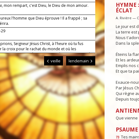
HYMNE :
i, mon rempart, c'est Dieu, le Dieu de mon amour.
ÉCLAT
ureux l'homme que Dieu éprouve ! Il a frappé ; sa
A. Rivière — 
érira.
Le jour est d
8-29
La terre est 
Nous t'adoro
Dans la sple
prions, Seigneur Jésus Christ, à l'heure où tu fus
r la croix pour le rachat du monde et où les
 couvraient toute la terre : accorde-nous toujours la
Éteins la f
qui nous guidera jusqu'à la vraie vie. Toi qui règnes
Et les ardeur
veille
lendemain
 siècles des siècles. Amen.
Emplis nos 
Et que ta pa
Exauce-nous
Par Jésus Ch
Qui règne av
Depuis toujo
ANTIEN
Que vienne à
PSAUME :
Tes mains
73