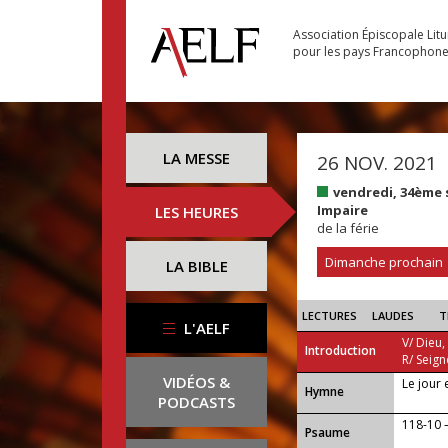
Association Épiscopale Lit
pour les pays Francophon
LA MESSE
26 NOV. 2021
vendredi, 34ème
Impaire
LES HEURES
de la férie
Dimanche prochain
LA BIBLE
LECTURES
LAUDES
T
L'AELF
V/ Dieu,
Introduction
R/ Seign
VIDÉOS &
Le jour 
...
Hymne
PODCASTS
118-10 —
Psaume