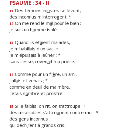
PSAUME : 34 - II
Des témoins inj
u
stes se lèvent,
11
des inconn
u
s m'interrogent. *
On me rend le m
a
l pour le bien :
12
je suis un h
o
mme isolé.
Quand ils ét
a
ient malades,
13
je m'habill
a
is d'un sac, +
je m'épuis
a
is à jeûner ; *
sans cesse, reven
a
it ma prière.
Comme pour un fr
è
re, un ami,
14
j'all
a
is et venais ; *
comme en de
u
il de ma mère,
j'étais s
o
mbre et prostré.
Si je faiblis, on r
i
t, on s'attroupe, +
15
des misérables s'attro
u
pent contre moi : *
des g
e
ns inconnus
qui déch
i
rent à grands cris.