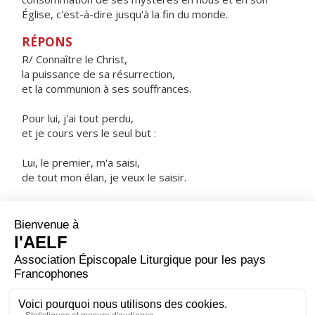
Église, c'est-à-dire jusqu'à la fin du monde.
RÉPONS
R/ Connaître le Christ,
la puissance de sa résurrection,
et la communion à ses souffrances.
Pour lui, j'ai tout perdu,
et je cours vers le seul but :
Lui, le premier, m'a saisi,
de tout mon élan, je veux le saisir.
ORAISON
Dans ton amour inépuisable, Dieu éternel et tout-
puissant, tu combles ceux qui t'implorent, bien au-delà
de leurs mérites et de leurs désirs ; répands sur nous
ta miséricorde en délivrant notre conscience de ce qui
l’inquiète et en donnant plus que nous n'osons