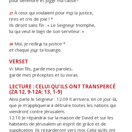
pour défendre et jug
e
r ma cause !
À ceux qui voulaient pour m
o
i la justice,
27
r
i
res et cris de joie ! *
Ils diront sans fin : « Le Seigne
u
r triomphe,
lui qui veut le bi
e
n de son serviteur. »
Moi, je redir
a
i ta justice *
28
et chaque jo
u
r ta louange.
VERSET
V/ Mon fils, garde mes paroles,
garde mes préceptes et tu vivras.
LECTURE : CELUI QU'ILS ONT TRANSPERCÉ
(ZA 12, 9-12A; 13, 1-9)
Ainsi parle le Seigneur : 12.09 Il arrivera, en ce jour-là,
que je m’appliquerai à détruire toutes les nations qui
viendront contre Jérusalem.
12.10 Je répandrai sur la maison de David et sur les
habitants de Jérusalem un esprit de grâce et de
supplication. Ils regarderont vers moi. Celui qu’ils ont