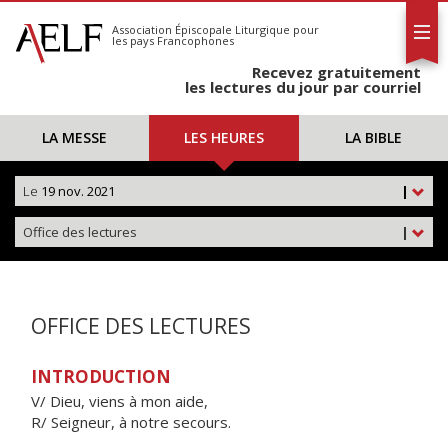
L'AELF
S'abonner
Association Épiscopale Liturgique
pour
les pays Francophones
Calendrier
Recevez gratuitement
Contact
les lectures du jour par courriel
LA MESSE
LES HEURES
LA BIBLE
Le
19 nov. 2021
|
Office des lectures
|
OFFICE DES LECTURES
INTRODUCTION
V/ Dieu, viens à mon aide,
R/ Seigneur, à notre secours.