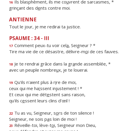
Ils blasphèment, ils me co
u
vrent de sarcasmes, *
16
grinçant des d
e
nts contre moi.
ANTIENNE
Tout le jour, je me redirai ta justice.
PSAUME : 34 - III
Comment peux-tu voir cel
a
, Seigneur ? *
17
Tire ma vie de ce désastre, délivre-m
o
i de ces fauves.
Je te rendrai grâce dans la gr
a
nde assemblée, *
18
avec un peuple nombre
u
x, je te louerai.
Qu'ils n'aient plus à r
i
re de moi,
19
ceux qui me ha
ï
ssent injustement ! *
Et ceux qui me dét
e
stent sans raison,
qu'ils c
e
ssent leurs clins d'œil !
Tu as vu, Seigneur, s
o
rs de ton silence !
22
Seigneur, ne sois p
a
s loin de moi !
Réveille-toi, lève-t
o
i, Seigneur mon Dieu,
23