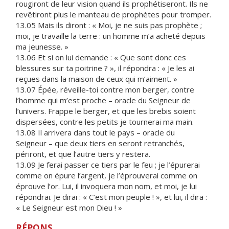
rougiront de leur vision quand ils prophétiseront. Ils ne
revêtiront plus le manteau de prophètes pour tromper.
13.05 Mais ils diront : « Moi, je ne suis pas prophète ;
moi, je travaille la terre : un homme m’a acheté depuis
ma jeunesse. »
13.06 Et si on lui demande : « Que sont donc ces
blessures sur ta poitrine ? », il répondra : « Je les ai
reçues dans la maison de ceux qui m’aiment. »
13.07 Épée, réveille-toi contre mon berger, contre
l’homme qui m’est proche – oracle du Seigneur de
l’univers. Frappe le berger, et que les brebis soient
dispersées, contre les petits je tournerai ma main.
13.08 Il arrivera dans tout le pays – oracle du
Seigneur – que deux tiers en seront retranchés,
périront, et que l’autre tiers y restera.
13.09 Je ferai passer ce tiers par le feu ; je l’épurerai
comme on épure l’argent, je l’éprouverai comme on
éprouve l’or. Lui, il invoquera mon nom, et moi, je lui
répondrai. Je dirai : « C’est mon peuple ! », et lui, il dira :
« Le Seigneur est mon Dieu ! »
RÉPONS