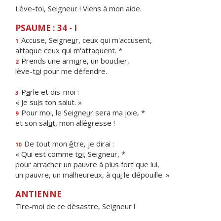
Lève-toi, Seigneur ! Viens à mon aide.
PSAUME : 34 - I
Accuse, Seigne
u
r, ceux qui m'accusent,
1
attaque ce
u
x qui m'attaquent. *
Prends une arm
u
re, un bouclier,
2
lève-t
o
i pour me défendre.
P
a
rle et dis-moi :
3
« Je su
i
s ton salut. »
Pour moi, le Seigne
u
r sera ma joie, *
9
et son sal
u
t, mon allégresse !
De tout mon
ê
tre, je dirai :
10
« Qui est comme t
o
i, Seigneur, *
pour arracher un pauvre à plus f
o
rt que lui,
un pauvre, un malheureux, à qu
i
le dépouille. »
ANTIENNE
Tire-moi de ce désastre, Seigneur !