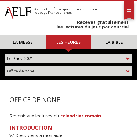
L'AELF
S'abonner
Association Épiscopale Liturgique
pour
les pays Francophones
Calendrier
Recevez gratuitement
Contact
les lectures du jour par courriel
LA MESSE
LES HEURES
LA BIBLE
Le
9 nov. 2021
|
Office de none
|
OFFICE DE NONE
Revenir aux lectures du
calendrier romain
.
INTRODUCTION
V/ Dieu, viens à mon aide,