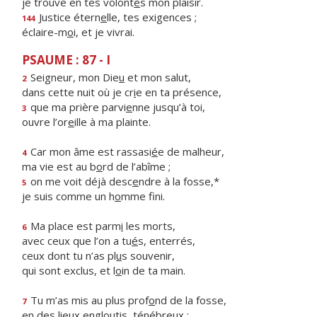
je trouve en tes volont
é
s mon plaisir.
Justice étern
e
lle, tes exigences ;
144
éclaire-m
o
i, et je vivrai.
PSAUME : 87 - I
Seigneur, mon Die
u
et mon salut,
2
dans cette nuit où je cr
i
e en ta présence,
que ma prière parvi
e
nne jusqu’à toi,
3
ouvre l’or
e
ille à ma plainte.
Car mon âme est rassasi
é
e de malheur,
4
ma vie est au b
o
rd de l’abîme ;
on me voit déjà desc
e
ndre à la fosse,*
5
je suis comme un h
o
mme fini.
Ma place est parm
i
les morts,
6
avec ceux que l’on a tu
é
s, enterrés,
ceux dont tu n’as pl
u
s souvenir,
qui sont exclus, et l
o
in de ta main.
Tu m’as mis au plus prof
o
nd de la fosse,
7
en des lieux englout
i
s, ténébreux ;