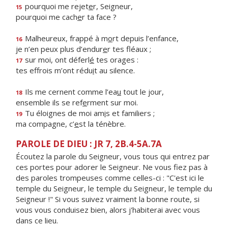
pourquoi me rejet
e
r, Seigneur,
15
pourquoi me cach
e
r ta face ?
Malheureux, frappé à m
o
rt depuis l’enfance,
16
je n’en peux plus d’endur
e
r tes fléaux ;
sur moi, ont déferl
é
tes orages :
17
tes effrois m’ont rédu
i
t au silence.
Ils me cernent comme l’ea
u
tout le jour,
18
ensemble ils se ref
e
rment sur moi.
Tu éloignes de moi am
i
s et familiers ;
19
ma compagne, c’
e
st la ténèbre.
PAROLE DE DIEU : JR 7, 2B.4-5A.7A
Écoutez la parole du Seigneur, vous tous qui entrez par
ces portes pour adorer le Seigneur. Ne vous fiez pas à
des paroles trompeuses comme celles-ci : "C'est ici le
temple du Seigneur, le temple du Seigneur, le temple du
Seigneur !" Si vous suivez vraiment la bonne route, si
vous vous conduisez bien, alors j'habiterai avec vous
dans ce lieu.