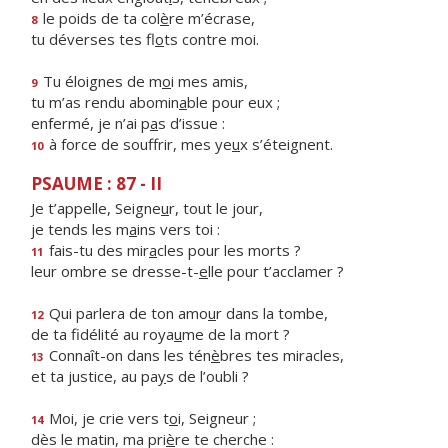
le poids de ta col
è
re m’écrase,
8
tu déverses tes fl
o
ts contre moi.
Tu éloignes de m
o
i mes amis,
9
tu m’as rendu abomin
a
ble pour eux ;
enfermé, je n’ai p
a
s d’issue :
à force de souffrir, mes ye
u
x s’éteignent.
10
PSAUME : 87 - II
Je t’appelle, Seigne
u
r, tout le jour,
je tends les m
a
ins vers toi :
fais-tu des mir
a
cles pour les morts ?
11
leur ombre se dresse-t-
e
lle pour t’acclamer ?
Qui parlera de ton amo
u
r dans la tombe,
12
de ta fidélité au roya
u
me de la mort ?
Connaît-on dans les tén
è
bres tes miracles,
13
et ta justice, au pa
y
s de l’oubli ?
Moi, je crie vers t
o
i, Seigneur ;
14
dès le matin, ma pri
è
re te cherche :