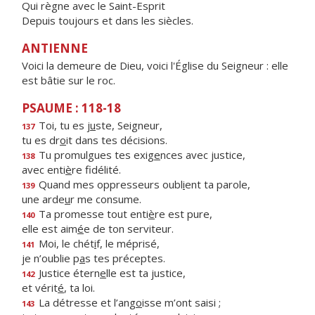
Qui règne avec le Saint-Esprit
Depuis toujours et dans les siècles.
ANTIENNE
Voici la demeure de Dieu, voici l'Église du Seigneur : elle
est bâtie sur le roc.
PSAUME : 118-18
Toi, tu es j
u
ste, Seigneur,
137
tu es dr
o
it dans tes décisions.
Tu promulgues tes exig
e
nces avec justice,
138
avec enti
è
re fidélité.
Quand mes oppresseurs oubl
i
ent ta parole,
139
une arde
u
r me consume.
Ta promesse tout enti
è
re est pure,
140
elle est aim
é
e de ton serviteur.
Moi, le chét
i
f, le méprisé,
141
je n’oublie p
a
s tes préceptes.
Justice étern
e
lle est ta justice,
142
et vérit
é
, ta loi.
La détresse et l’ang
o
isse m’ont saisi ;
143