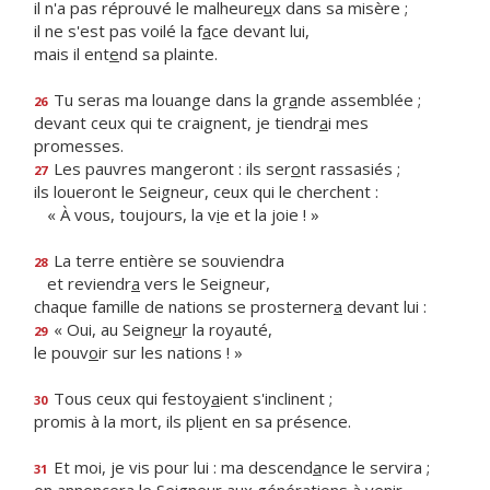
il n'a pas réprouvé le malheure
u
x dans sa misère ;
il ne s'est pas voilé la f
a
ce devant lui,
mais il ent
e
nd sa plainte.
Tu seras ma louange dans la gr
a
nde assemblée ;
26
devant ceux qui te craignent, je tiendr
a
i mes
promesses.
Les pauvres mangeront : ils ser
o
nt rassasiés ;
27
ils loueront le Seigneur, ceux qui le cherchent :
« À vous, toujours, la v
i
e et la joie ! »
La terre entière se souviendra
28
et reviendr
a
vers le Seigneur,
chaque famille de nations se prosterner
a
devant lui :
« Oui, au Seigne
u
r la royauté,
29
le pouv
o
ir sur les nations ! »
Tous ceux qui festoy
a
ient s'inclinent ;
30
promis à la mort, ils pl
i
ent en sa présence.
Et moi, je vis pour lui : ma descend
a
nce le servira ;
31