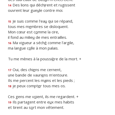
Des lions qui déch
i
rent et rugissent
14
ouvrent leur gue
u
le contre moi.
Je suis comme l'ea
u
qui se répand,
15
tous mes m
e
mbres se disloquent.
Mon cœur est c
o
mme la cire,
il fond au milie
u
de mes entrailles.
Ma vigueur a séch
é
comme l'argile,
16
ma langue c
o
lle à mon palais.
Tu me mènes à la poussi
è
re de la mort. +
Oui, des chi
e
ns me cernent,
17
une bande de vauri
e
ns m'entoure.
Ils me percent les m
a
ins et les pieds ;
je peux compt
e
r tous mes os.
18
Ces gens me v
o
ient, ils me regardent. +
Ils partagent entre e
u
x mes habits
19
et tirent au s
o
rt mon vêtement.