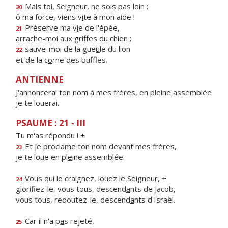
Mais toi, Seigne
u
r, ne sois pas loin :
20
ô ma force, viens v
i
te à mon aide !
Préserve ma v
i
e de l'épée,
21
arrache-moi aux gr
i
ffes du chien ;
sauve-moi de la gue
u
le du lion
22
et de la c
o
rne des buffles.
ANTIENNE
J'annoncerai ton nom à mes frères, en pleine assemblée
je te louerai.
PSAUME : 21 - III
Tu m'as répondu ! +
Et je proclame ton n
o
m devant mes frères,
23
je te loue en pl
e
ine assemblée.
Vous qui le craignez, lou
e
z le Seigneur, +
24
glorifiez-le, vous tous, descend
a
nts de Jacob,
vous tous, redoutez-le, descend
a
nts d'Israël.
Car il n'a p
a
s rejeté,
25