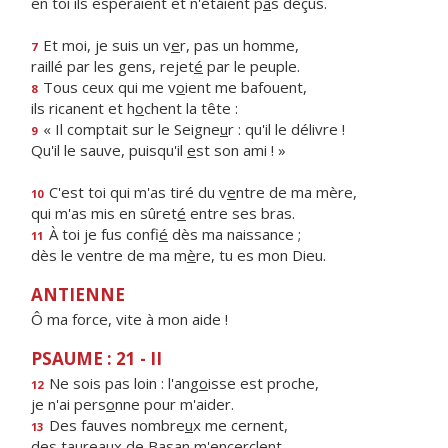
en toi ils espéraient et n'étaient p
a
s déçus.
Et moi, je suis un v
e
r, pas un homme,
7
raillé par les gens, rejet
é
par le peuple.
Tous ceux qui me v
o
ient me bafouent,
8
ils ricanent et h
o
chent la tête :
« Il comptait sur le Seigne
u
r : qu'il le délivre !
9
Qu'il le sauve, puisqu'il
e
st son ami ! »
C'est toi qui m'as tiré du v
e
ntre de ma mère,
10
qui m'as mis en sûret
é
entre ses bras.
À toi je fus confi
é
dès ma naissance ;
11
dès le ventre de ma m
è
re, tu es mon Dieu.
ANTIENNE
Ô ma force, vite à mon aide !
PSAUME : 21 - II
Ne sois pas loin : l'ang
o
isse est proche,
12
je n'ai pers
o
nne pour m'aider.
Des fauves nombre
u
x me cernent,
13
des taureaux de Bas
a
n m'encerclent.