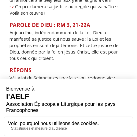
on annoncera le Seigneur aux générati
o
ns à venir.
On proclamera sa justice au pe
u
ple qui va naître :
32
Voil
à
son œuvre !
PAROLE DE DIEU : RM 3, 21-22A
Aujourd’hui, indépendamment de la Loi, Dieu a
manifesté sa justice qui nous sauve : la Loi et les
prophètes en sont déjà témoins. Et cette justice de
Dieu, donnée par la foi en Jésus Christ, elle est pour
tous ceux qui croient.
RÉPONS
V/ La loi du Seigneur est parfaite, qui redonne vie :
ses décisions sont justes et vraiment équitables.
ORAISON
Nous te prions, Seigneur Jésus Christ, à l'heure où tu fus
élevé sur la croix pour le rachat du monde et où les
ténèbres couvraient toute la terre : accorde-nous
toujours la lumière qui nous guidera jusqu'à la vraie vie.
Toi qui règnes pour les siècles des siècles. Amen.