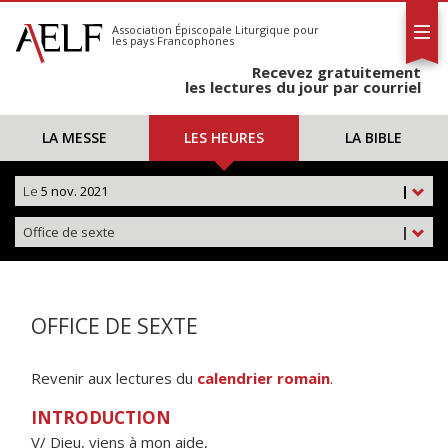
L'AELF
S'abonner
Association Épiscopale Liturgique
pour
les pays Francophones
Calendrier
Recevez gratuitement
Contact
les lectures du jour par courriel
LA MESSE
LES HEURES
LA BIBLE
Le
5 nov. 2021
|
Office de sexte
|
OFFICE DE SEXTE
Revenir aux lectures du
calendrier romain
.
INTRODUCTION
V/ Dieu, viens à mon aide,