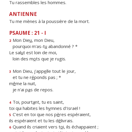
Tu rassembles les hommes.
ANTIENNE
Tu me mènes à la poussière de la mort.
PSAUME : 21 - I
Mon Die
u
, mon Dieu,
2
pourquoi m'as-t
u
abandonné ? *
Le sal
u
t est loin de moi,
loin des m
o
ts que je rugis.
Mon Dieu, j'app
e
lle tout le jour,
3
et tu ne r
é
ponds pas ; *
m
ê
me la nuit,
je n'ai p
a
s de repos.
Toi, pourt
a
nt, tu es saint,
4
toi qui habites les h
y
mnes d'Israël !
C'est en toi que nos p
è
res espéraient,
5
ils espéraient et tu les d
é
livrais.
Quand ils criaient vers t
o
i, ils échappaient ;
6