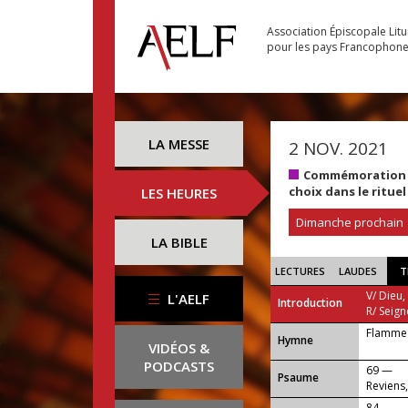
Association Épiscopale Lit
pour les pays Francophon
LA MESSE
2 NOV. 2021
Commémoration de
choix dans le ritue
LES HEURES
Dimanche prochain
LA BIBLE
LECTURES
LAUDES
T
V/ Dieu,
L'AELF
Introduction
R/ Seign
Flamme 
...
Hymne
VIDÉOS &
PODCASTS
69 —
Psaume
Reviens
84