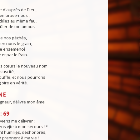
ie d'auprès de Dieu,
, embrase-nous ;
illes au même feu,
ûler de ton amour.
 de nos péchés,
en nous le grain,
ie ensemencé
 et par le Pain.
os cœurs le nouveau nom
suscité,
ouffle, et nous pourrons
loire en vérité.
NE
igneur, délivre mon âme.
: 69
vi
e
ns me délivrer ;
ens v
i
te à mon secours ! *
nt humili
é
s, déshonorés,
n pr
e
nnent à ma vie !