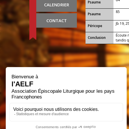
Psaume
CALENDRIER
85
Psaume
CONTACT
Jb 19, 2
Péricope
Écoute n
Conclusion
tandis q
morts, 
attendon
Christ, 
l'unité 