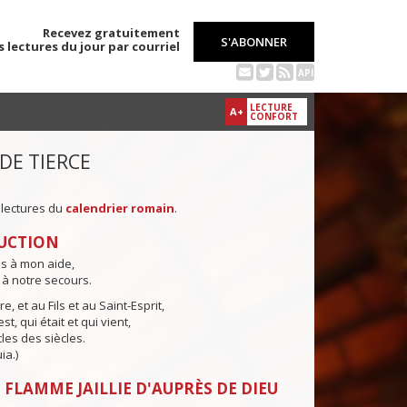
Recevez gratuitement
S'ABONNER
s lectures du jour par courriel
API
LECTURE
A+
CONFORT
 DE TIERCE
 lectures du
calendrier romain
.
UCTION
ns à mon aide,
 à notre secours.
e, et au Fils et au Saint-Esprit,
st, qui était et qui vient,
cles des siècles.
ia.)
 FLAMME JAILLIE D'AUPRÈS DE DIEU