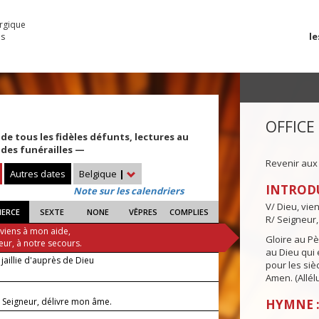
urgique
le
es
OFFICE
 tous les fidèles défunts, lectures au
l des funérailles —
Revenir aux
Autres dates
Belgique
|
INTROD
Note sur les calendriers
V/ Dieu, vie
IERCE
SEXTE
NONE
VÊPRES
COMPLIES
R/ Seigneur,
 viens à mon aide,
Gloire au Pèr
eur, à notre secours.
au Dieu qui e
jaillie d'auprès de Dieu
pour les siè
Amen. (Allélu
, Seigneur, délivre mon âme.
HYMNE :