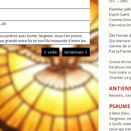
CFC — CNPL
Flamme jaill
Esprit Saint
Comme brind
5-26
Fais-nous br
Ôte l'ivraie
os prières avec bonté, Seigneur, nous t'en prions :
Qui menace 
ue grandit notre foi en ton Fils ressuscité d'entre les
affermis aussi notre espérance, puisque nous
Germe de v
s la résurrection de ceux qui t'ont servi. Par Jésus-
Par la Parole
veille
lendemain
ton Fils, notre Seigneur, qui vit et règne avec toi dans
du Saint-Esprit, Dieu, pour les siècles des siècles.
Grave en n
De Jésus res
Sois notre s
Chanter sa g
ANTIEN
Reviens, Se
PSAUME 
Mon Dieu, 
2
Seigneur, vi
Qu’ils soie
3
ceux qui s’e