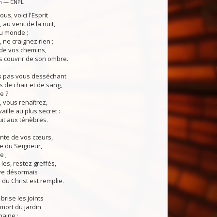
in — CNPL
s, voici l'Esprit
 au vent de la nuit,
u monde ;
, ne craignez rien ;
 de vos chemins,
s couvrir de son ombre.
us pas vous desséchant
s de chair et de sang,
e ?
 vous renaîtrez,
aille au plus secret :
uit aux ténèbres.
ente de vos cœurs,
le du Seigneur,
e ;
es, restez greffés,
ve désormais
 du Christ est remplie.
 brise les joints
 mort du jardin
aine ;