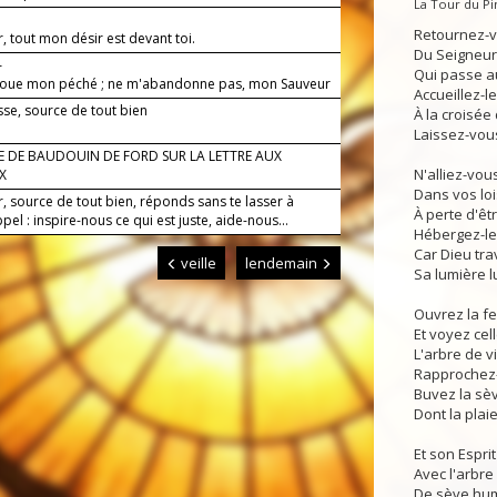
La Tour du P
Retournez-vou
, tout mon désir est devant toi.
Du Seigneur,
—
Qui passe a
avoue mon péché ; ne m'abandonne pas, mon Sauveur
Accueillez-le
sse, source de tout bien
À la croisée
Laissez-vou
E DE BAUDOUIN DE FORD SUR LA LETTRE AUX
N'alliez-vo
X
Dans vos loi
, source de tout bien, réponds sans te lasser à
À perte d'êtr
pel : inspire-nous ce qui est juste, aide-nous...
Hébergez-le,
Car Dieu trav
veille
lendemain
Sa lumière l
Ouvrez la f
Et voyez cel
L'arbre de vi
Rapprochez-l
Buvez la sè
Dont la plaie
Et son Esprit
Avec l'arbre
De sève hum