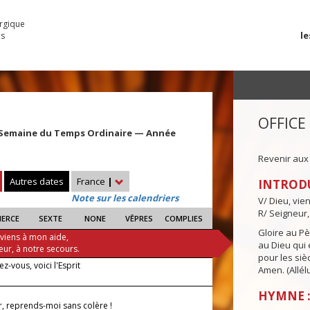
urgique
le
es
OFFICE
 Semaine du Temps Ordinaire — Année
Revenir aux
Autres dates
France
|
INTROD
Note sur les calendriers
V/ Dieu, vie
R/ Seigneur,
IERCE
SEXTE
NONE
VÊPRES
COMPLIES
Gloire au Pèr
 viens à mon aide,
au Dieu qui e
eur, à notre secours.
pour les siè
z-vous, voici l'Esprit
Amen. (Allélu
HYMNE :
r, reprends-moi sans colère !