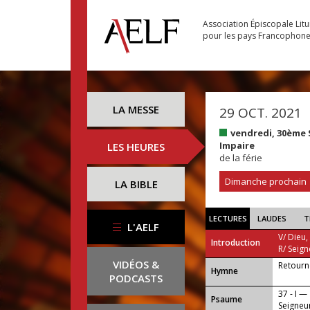
Association Épiscopale Lit
pour les pays Francophon
LA MESSE
29 OCT. 2021
vendredi, 30ème
Impaire
LES HEURES
de la férie
Dimanche prochain
LA BIBLE
LECTURES
LAUDES
T
L'AELF
V/ Dieu,
Introduction
R/ Seign
VIDÉOS &
Retourne
...
Hymne
PODCASTS
37 - I —
Psaume
Seigneu