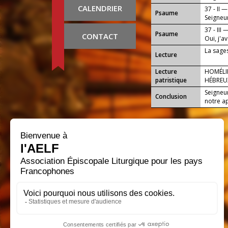
CALENDRIER
37 - II —
Psaume
Seigneur
37 - III 
Psaume
CONTACT
Oui, j'
!
La sage
Lecture
Lecture
HOMÉLI
patristique
HÉBREU
Seigneur
Conclusion
notre ap