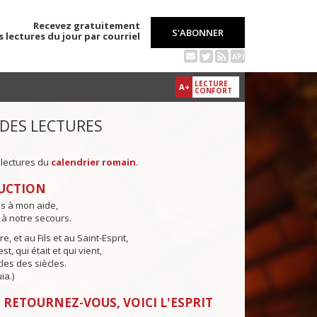
Recevez gratuitement
S'ABONNER
s lectures du jour par courriel
API
LECTURE
A+
CONFORT
 DES LECTURES
 lectures du
calendrier romain
.
UCTION
ns à mon aide,
 à notre secours.
e, et au Fils et au Saint-Esprit,
st, qui était et qui vient,
cles des siècles.
ia.)
 RETOURNEZ-VOUS, VOICI L'ESPRIT