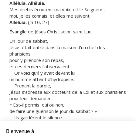
Alléluia. Alléluia.
Mes brebis écoutent ma voix, dit le Seigneur ;
moi, je les connais, et elles me suivent.
Alléluia.
(Jn 10, 27)
Évangile de Jésus Christ selon saint Luc
Un jour de sabbat,
Jésus était entré dans la maison d’un chef des
pharisiens
pour y prendre son repas,
et ces derniers l’observaient.
Or voici qu’il y avait devant lui
un homme atteint d’hydropisie.
Prenant la parole,
Jésus s’adressa aux docteurs de la Loi et aux pharisiens
pour leur demander :
« Est-il permis, oui ou non,
de faire une guérison le jour du sabbat ? »
Ils gardèrent le silence.
Tenant alors le malade, Jésus le guérit et le laissa aller.
Puis il leur dit :