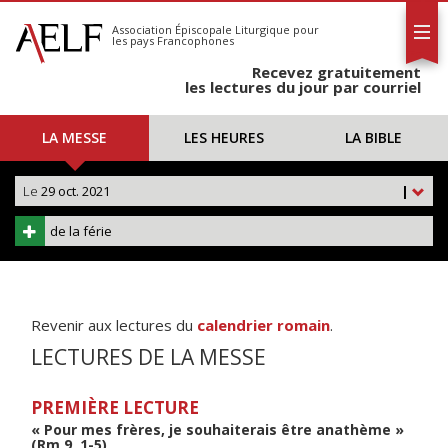
L'AELF
S'abonner
Association Épiscopale Liturgique
pour
les pays Francophones
Calendrier
Recevez gratuitement
Contact
les lectures du jour par courriel
LA MESSE
LES HEURES
LA BIBLE
Le
29 oct. 2021
|
de la férie
Revenir aux lectures du
calendrier romain
.
LECTURES DE LA MESSE
PREMIÈRE LECTURE
« Pour mes frères, je souhaiterais être anathème »
(Rm 9, 1-5)