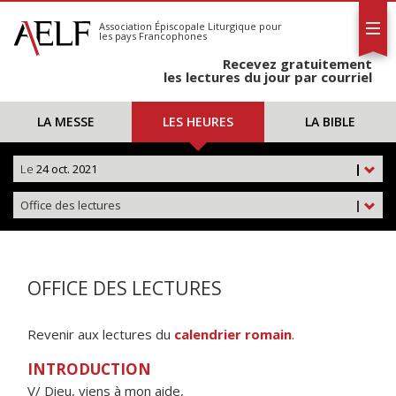
L'AELF
S'abonner
Association Épiscopale Liturgique
pour
les pays Francophones
Calendrier
Recevez gratuitement
Contact
les lectures du jour par courriel
LA MESSE
LES HEURES
LA BIBLE
Le
24 oct. 2021
|
Office des lectures
|
OFFICE DES LECTURES
Revenir aux lectures du
calendrier romain
.
INTRODUCTION
V/ Dieu, viens à mon aide,