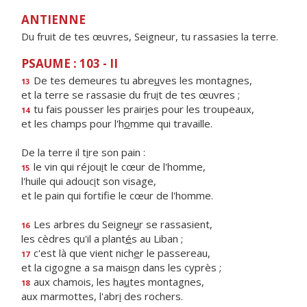
ANTIENNE
Du fruit de tes œuvres, Seigneur, tu rassasies la terre.
PSAUME : 103 - II
De tes demeures tu abre
u
ves les montagnes,
13
et la terre se rassasie du fru
i
t de tes œuvres ;
tu fais pousser les prair
i
es pour les troupeaux,
14
et les champs pour l'h
o
mme qui travaille.
De la terre il t
i
re son pain :
le vin qui réjou
i
t le cœur de l'homme,
15
l'huile qui adouc
i
t son visage,
et le pain qui fortif
e le cœur de l'homme.
Les arbres du Seigne
u
r se rassasient,
16
les cèdres qu'il a plant
é
s au Liban ;
c'est là que vient nich
e
r le passereau,
17
et la cigogne a sa mais
o
n dans les cyprès ;
aux chamois, les ha
u
tes montagnes,
18
aux marmottes, l'abr
i
des rochers.