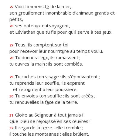
Voici l'immensit
é
de la mer,
25
son grouillement innombrable d'animaux gr
a
nds et
petits,
ses batea
u
x qui voyagent,
26
et Léviathan que tu fis pour qu'il s
e
rve à tes jeux.
Tous, ils c
o
mptent sur toi
27
pour recevoir leur nourrit
u
re au temps voulu.
Tu donnes : e
u
x, ils ramassent ;
28
tu ouvres la m
a
in : ils sont comblés.
Tu caches ton vis
a
ge : ils s'épouvantent ;
29
tu reprends leur souffle, ils expirent
et reto
u
rnent à leur poussière.
Tu envoies ton so
u
ffle : ils sont créés ;
30
tu renouvelles la f
a
ce de la terre.
Gloire au Seigne
u
r à tout jamais !
31
Que Dieu se réjou
i
sse en ses œuvres !
Il regarde la t
e
rre : elle tremble ;
32
il touche les mont
a
gnes : elles brûlent.