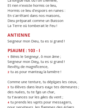
La longue nuit où l'on chemine,
Et rien n'existe hormis ce lieu,
Hormis ce lieu d'espoirs en ruines :
En s'arrêtant dans nos maisons,
Dieu préparait comme un Buisson
La Terre où tomberait le Feu !
ANTIENNE
Seigneur mon Dieu, tu es si grand !
PSAUME : 103 - I
Bénis le Seigne
u
r, ô mon âme ;
1
Seigneur mon Die
u
, tu es si grand !
Revêt
u
de magnificence,
tu as pour mantea
u
la lumière !
2
Comme une tenture, tu dépl
o
ies les cieux,
tu élèves dans leurs ea
u
x tes demeures ;
3
des nuées, tu te f
a
is un char,
tu t'avances sur les
a
iles du vent ;
tu prends les v
e
nts pour messagers,
4
pour serviteurs, les fl
a
mmes des éclairs.