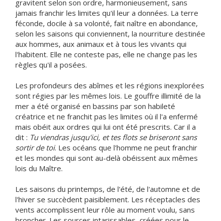
gravitent selon son ordre, harmonieusement, sans
jamais franchir les limites qu'il leur a données. La terre
féconde, docile à sa volonté, fait naître en abondance,
selon les saisons qui conviennent, la nourriture destinée
aux hommes, aux animaux et à tous les vivants qui
l'habitent. Elle ne conteste pas, elle ne change pas les
règles qu'il a posées.
Les profondeurs des abîmes et les régions inexplorées
sont régies par les mêmes lois. Le gouffre illimité de la
mer a été organisé en bassins par son habileté
créatrice et ne franchit pas les limites où il l'a enfermé
mais obéit aux ordres qui lui ont été prescrits. Car il a
dit :
Tu viendras jusqu'ici, et tes flots se briseront sans
sortir de toi
. Les océans que l'homme ne peut franchir
et les mondes qui sont au-delà obéissent aux mêmes
lois du Maître.
Les saisons du printemps, de l'été, de l'automne et de
l'hiver se succèdent paisiblement. Les réceptacles des
vents accomplissent leur rôle au moment voulu, sans
broncher. Les sources intarissables, créées pour le