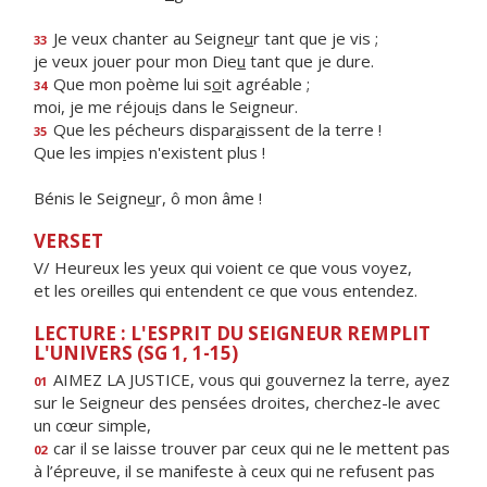
Je veux chanter au Seigne
u
r tant que je vis ;
33
je veux jouer pour mon Die
u
tant que je dure.
Que mon poème lui s
o
it agréable ;
34
moi, je me réjou
i
s dans le Seigneur.
Que les pécheurs dispar
a
issent de la terre !
35
Que les imp
i
es n'existent plus !
Bénis le Seigne
u
r, ô mon âme !
VERSET
V/ Heureux les yeux qui voient ce que vous voyez,
et les oreilles qui entendent ce que vous entendez.
LECTURE : L'ESPRIT DU SEIGNEUR REMPLIT
L'UNIVERS (SG 1, 1-15)
AIMEZ LA JUSTICE, vous qui gouvernez la terre, ayez
01
sur le Seigneur des pensées droites, cherchez-le avec
un cœur simple,
car il se laisse trouver par ceux qui ne le mettent pas
02
à l’épreuve, il se manifeste à ceux qui ne refusent pas