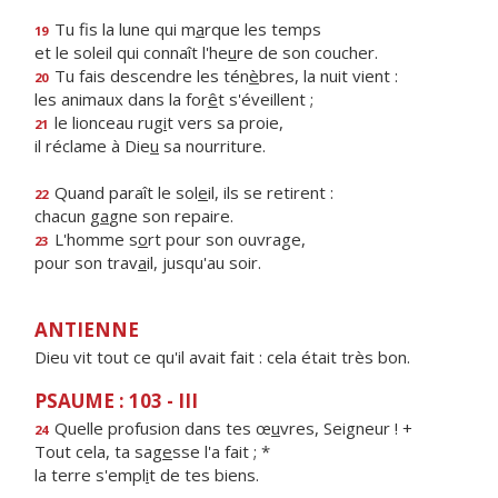
Tu fis la lune qui m
a
rque les temps
19
et le soleil qui connaît l'he
u
re de son coucher.
Tu fais descendre les tén
è
bres, la nuit vient :
20
les animaux dans la for
ê
t s'éveillent ;
le lionceau rug
i
t vers sa proie,
21
il réclame à Die
u
sa nourriture.
Quand paraît le sol
e
il, ils se retirent :
22
chacun g
a
gne son repaire.
L'homme s
o
rt pour son ouvrage,
23
pour son trav
a
il, jusqu'au soir.
ANTIENNE
Dieu vit tout ce qu'il avait fait : cela était très bon.
PSAUME : 103 - III
Quelle profusion dans tes œ
u
vres, Seigneur ! +
24
Tout cela, ta sag
e
sse l'a fait ; *
la terre s'empl
i
t de tes biens.