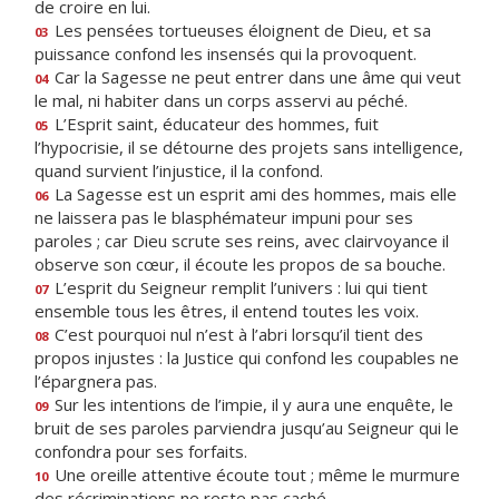
de croire en lui.
Les pensées tortueuses éloignent de Dieu, et sa
03
puissance confond les insensés qui la provoquent.
Car la Sagesse ne peut entrer dans une âme qui veut
04
le mal, ni habiter dans un corps asservi au péché.
L’Esprit saint, éducateur des hommes, fuit
05
l’hypocrisie, il se détourne des projets sans intelligence,
quand survient l’injustice, il la confond.
La Sagesse est un esprit ami des hommes, mais elle
06
ne laissera pas le blasphémateur impuni pour ses
paroles ; car Dieu scrute ses reins, avec clairvoyance il
observe son cœur, il écoute les propos de sa bouche.
L’esprit du Seigneur remplit l’univers : lui qui tient
07
ensemble tous les êtres, il entend toutes les voix.
C’est pourquoi nul n’est à l’abri lorsqu’il tient des
08
propos injustes : la Justice qui confond les coupables ne
l’épargnera pas.
Sur les intentions de l’impie, il y aura une enquête, le
09
bruit de ses paroles parviendra jusqu’au Seigneur qui le
confondra pour ses forfaits.
Une oreille attentive écoute tout ; même le murmure
10
des récriminations ne reste pas caché.