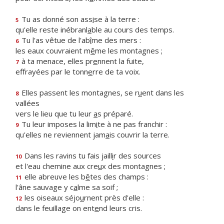
Tu as donné son ass
i
se à la terre :
5
qu'elle reste inébranl
a
ble au cours des temps.
Tu l'as vêtue de l'ab
î
me des mers :
6
les eaux couvraient m
ê
me les montagnes ;
à ta menace, elles pr
e
nnent la fuite,
7
effrayées par le tonn
e
rre de ta voix.
Elles passent les montagnes, se r
u
ent dans les
8
vallées
vers le lieu que tu leur
a
s préparé.
Tu leur imposes la lim
i
te à ne pas franchir :
9
qu'elles ne reviennent jam
a
is couvrir la terre.
Dans les ravins tu fais jaill
i
r des sources
10
et l'eau chemine aux cre
u
x des montagnes ;
elle abreuve les b
ê
tes des champs :
11
l'âne sauvage y c
a
lme sa soif ;
les oiseaux séjo
u
rnent près d'elle :
12
dans le feuillage on ent
e
nd leurs cris.