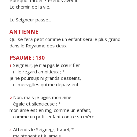
Pourquoi tarder ? Prends avec lui
Le chemin de la vie.
Le Seigneur passe...
ANTIENNE
Qui se fera petit comme un enfant sera le plus grand
dans le Royaume des cieux.
PSAUME : 130
Seigneur, je n’ai p
a
s le cœur fier
1
ni le reg
a
rd ambitieux ; *
je ne poursu
i
s ni grands desseins,
ni merv
e
illes qui me dépassent.
Non, mais je ti
e
ns mon âme
2
ég
a
le et silencieuse ; *
mon âme est en m
o
i comme un enfant,
comme un petit enf
a
nt contre sa mère.
Attends le Seigne
u
r, Israël, *
3
mainten
a
nt et à jamais.