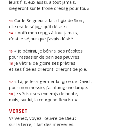
leurs fils, eux auss
i
, à tout jamais,
siègeront sur le trône dress
é
pour toi. »
Car le Seigneur a fait ch
o
ix de Sion ;
13
elle est le séjo
u
r qu’il désire :
« Voilà mon rep
o
s à tout jamais,
14
c’est le séjour que j’av
a
is désiré.
« Je bénirai, je bénir
a
i ses récoltes
15
pour rassasier de p
a
in ses pauvres.
Je vêtirai de gl
o
ire ses prêtres,
16
et ses fidèles crieront, crier
o
nt de joie.
« Là, je ferai germer la f
o
rce de David ;
17
pour mon messie, j’ai allum
é
une lampe.
Je vêtirai ses ennem
i
s de honte,
18
mais, sur lui, la cour
o
nne fleurira. »
VERSET
V/ Venez, voyez l'œuvre de Dieu :
sur la terre, il fait des merveilles.