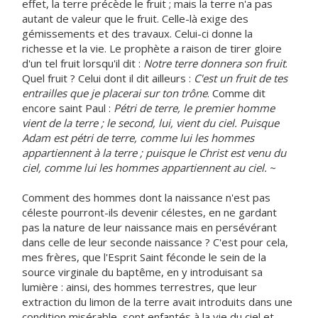
effet, la terre précède le fruit ; mais la terre n'a pas
autant de valeur que le fruit. Celle-là exige des
gémissements et des travaux. Celui-ci donne la
richesse et la vie. Le prophète a raison de tirer gloire
d'un tel fruit lorsqu'il dit :
Notre terre donnera son fruit
.
Quel fruit ? Celui dont il dit ailleurs :
C'est un fruit de tes
entrailles que je placerai sur ton trône
. Comme dit
encore saint Paul :
Pétri de terre, le premier homme
vient de la terre ; le second, lui, vient du ciel. Puisque
Adam est pétri de terre, comme lui les hommes
appartiennent à la terre ; puisque le Christ est venu du
ciel, comme lui les hommes appartiennent au ciel.
~
Comment des hommes dont la naissance n'est pas
céleste pourront-ils devenir célestes, en ne gardant
pas la nature de leur naissance mais en persévérant
dans celle de leur seconde naissance ? C'est pour cela,
mes frères, que l'Esprit Saint féconde le sein de la
source virginale du baptême, en y introduisant sa
lumière : ainsi, des hommes terrestres, que leur
extraction du limon de la terre avait introduits dans une
condition misérable, sont enfantés à la vie du ciel et