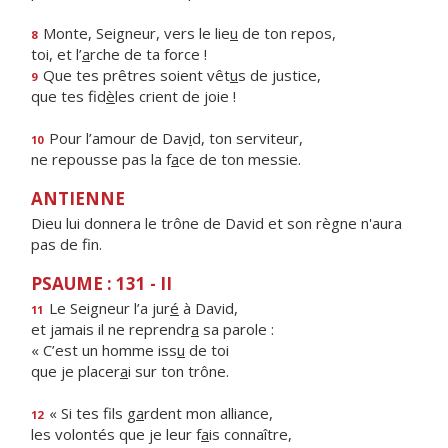
Monte, Seigneur, vers le lie
u
de ton repos,
8
toi, et l’
a
rche de ta force !
Que tes prêtres soient vêt
u
s de justice,
9
que tes fid
è
les crient de joie !
Pour l’amour de Dav
i
d, ton serviteur,
10
ne repousse pas la f
a
ce de ton messie.
ANTIENNE
Dieu lui donnera le trône de David et son règne n'aura
pas de fin.
PSAUME : 131 - II
Le Seigneur l’a jur
é
à David,
11
et jamais il ne reprendr
a
sa parole :
« C’est un homme iss
u
de toi
que je placer
a
i sur ton trône.
« Si tes fils g
a
rdent mon alliance,
12
les volontés que je leur f
a
is connaître,