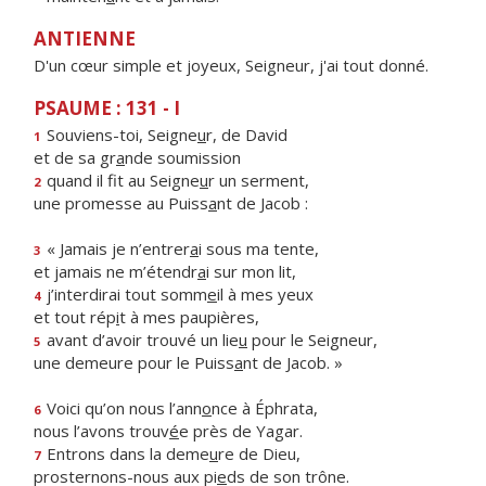
ANTIENNE
D'un cœur simple et joyeux, Seigneur, j'ai tout donné.
PSAUME : 131 - I
Souviens-toi, Seigne
u
r, de David
1
et de sa gr
a
nde soumission
quand il fit au Seigne
u
r un serment,
2
une promesse au Puiss
a
nt de Jacob :
« Jamais je n’entrer
a
i sous ma tente,
3
et jamais ne m’étendr
a
i sur mon lit,
j’interdirai tout somm
e
il à mes yeux
4
et tout rép
i
t à mes paupières,
avant d’avoir trouvé un lie
u
pour le Seigneur,
5
une demeure pour le Puiss
a
nt de Jacob. »
Voici qu’on nous l’ann
o
nce à Éphrata,
6
nous l’avons trouv
é
e près de Yagar.
Entrons dans la deme
u
re de Dieu,
7
prosternons-nous aux pi
e
ds de son trône.