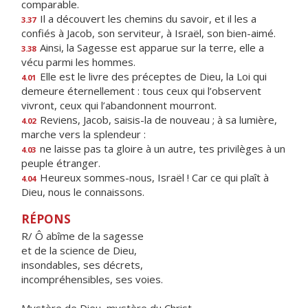
comparable.
Il a découvert les chemins du savoir, et il les a
3.37
confiés à Jacob, son serviteur, à Israël, son bien-aimé.
Ainsi, la Sagesse est apparue sur la terre, elle a
3.38
vécu parmi les hommes.
Elle est le livre des préceptes de Dieu, la Loi qui
4.01
demeure éternellement : tous ceux qui l’observent
vivront, ceux qui l’abandonnent mourront.
Reviens, Jacob, saisis-la de nouveau ; à sa lumière,
4.02
marche vers la splendeur :
ne laisse pas ta gloire à un autre, tes privilèges à un
4.03
peuple étranger.
Heureux sommes-nous, Israël ! Car ce qui plaît à
4.04
Dieu, nous le connaissons.
RÉPONS
R/ Ô abîme de la sagesse
et de la science de Dieu,
insondables, ses décrets,
incompréhensibles, ses voies.