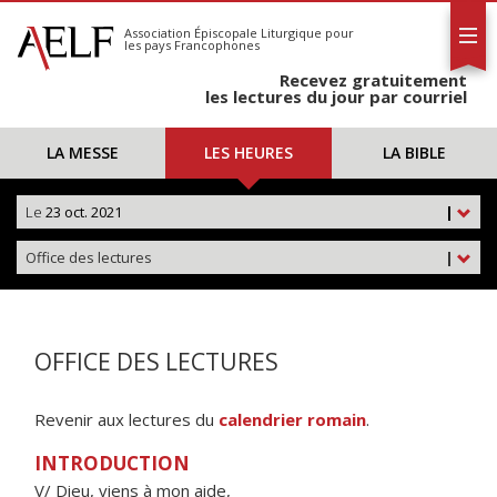
L'AELF
S'abonner
Association Épiscopale Liturgique
pour
les pays Francophones
Calendrier
Recevez gratuitement
Contact
les lectures du jour par courriel
LA MESSE
LES HEURES
LA BIBLE
Le
23 oct. 2021
|
Office des lectures
|
OFFICE DES LECTURES
Revenir aux lectures du
calendrier romain
.
INTRODUCTION
V/ Dieu, viens à mon aide,