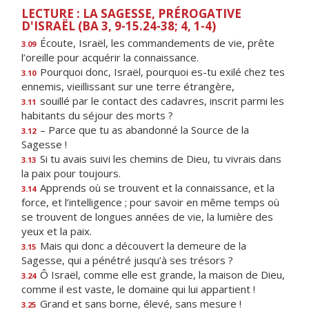
LECTURE : LA SAGESSE, PRÉROGATIVE
D'ISRAËL (BA 3, 9-15.24-38; 4, 1-4)
Écoute, Israël, les commandements de vie, prête
3.09
l’oreille pour acquérir la connaissance.
Pourquoi donc, Israël, pourquoi es-tu exilé chez tes
3.10
ennemis, vieillissant sur une terre étrangère,
souillé par le contact des cadavres, inscrit parmi les
3.11
habitants du séjour des morts ?
– Parce que tu as abandonné la Source de la
3.12
Sagesse !
Si tu avais suivi les chemins de Dieu, tu vivrais dans
3.13
la paix pour toujours.
Apprends où se trouvent et la connaissance, et la
3.14
force, et l’intelligence ; pour savoir en même temps où
se trouvent de longues années de vie, la lumière des
yeux et la paix.
Mais qui donc a découvert la demeure de la
3.15
Sagesse, qui a pénétré jusqu’à ses trésors ?
Ô Israël, comme elle est grande, la maison de Dieu,
3.24
comme il est vaste, le domaine qui lui appartient !
Grand et sans borne, élevé, sans mesure !
3.25