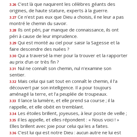
C’est là que naquirent les célèbres géants des
3.26
origines, de haute stature, experts à la guerre.
Ce n’est pas eux que Dieu a choisis, il ne leur a pas
3.27
montré le chemin du savoir.
Ils ont péri, par manque de connaissance, ils ont
3.28
péri à cause de leur imprudence.
Qui est monté au ciel pour saisir la Sagesse et la
3.29
faire descendre des nuées ?
Qui a traversé la mer pour la trouver et la rapporter
3.30
au prix d’un or très fin ?
Nul ne connaît son chemin, nul n’examine son
3.31
sentier.
Mais celui qui sait tout en connaît le chemin, il l’a
3.32
découvert par son intelligence. Il a pour toujours
aménagé la terre, et l’a peuplée de troupeaux.
Il lance la lumière, et elle prend sa course ; il la
3.33
rappelle, et elle obéit en tremblant.
Les étoiles brillent, joyeuses, à leur poste de veille ;
3.34
il les appelle, et elles répondent : « Nous voici ! »
3.35
Elles brillent avec joie pour celui qui les a faites.
C’est lui qui est notre Dieu : aucun autre ne lui est
3.36