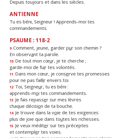
Depuis toujours et dans les siècles.
ANTIENNE
Tu es béni, Seigneur ! Apprends-moi tes
commandements.
PSAUME : 118-2
Comment, jeune, garder p
u
r son chemin ?
9
En observ
a
nt ta parole.
De tout mon cœ
u
r, je te cherche ;
10
garde-moi de fu
i
r tes volontés.
Dans mon cœur, je cons
e
rve tes promesses
11
pour ne pas faill
i
r envers toi.
Toi, Seigne
u
r, tu es béni :
12
apprends-m
o
i tes commandements.
Je fais repass
e
r sur mes lèvres
13
chaque décisi
o
n de ta bouche.
Je trouve dans la v
o
ie de tes exigences
14
plus de joie que dans to
u
tes les richesses.
Je veux médit
e
r sur tes préceptes
15
et contempl
e
r tes voies.