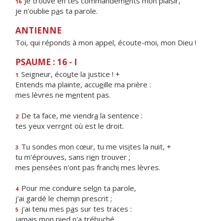
Je trouve en tes commandem
e
nts mon plaisir,
16
je n’oublie p
a
s ta parole.
ANTIENNE
Toi, qui réponds à mon appel, écoute-moi, mon Dieu !
PSAUME : 16 - I
Seigneur, éco
u
te la justice ! +
1
Entends ma plainte, accu
e
ille ma prière :
mes lèvres ne m
e
ntent pas.
De ta face, me viendr
a
la sentence :
2
tes yeux verr
o
nt où est le droit.
Tu sondes mon cœur, tu me vis
i
tes la nuit, +
3
tu m'éprouves, sans ri
e
n trouver ;
mes pensées n'ont pas franch
i
mes lèvres.
Pour me conduire sel
o
n ta parole,
4
j'ai gardé le chem
i
n prescrit ;
j'ai tenu mes p
a
s sur tes traces :
5
jamais mon pi
e
d n'a trébuché.