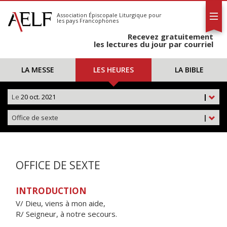
L'AELF
S'abonner
Association Épiscopale Liturgique
pour
les pays Francophones
Calendrier
Recevez gratuitement
Contact
les lectures du jour par courriel
LA MESSE
LES HEURES
LA BIBLE
Le
20 oct. 2021
|
Office de sexte
|
OFFICE DE SEXTE
INTRODUCTION
V/ Dieu, viens à mon aide,
R/ Seigneur, à notre secours.