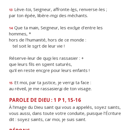
Lève-toi, Seigneur, affronte-l
e
s, renverse-les ;
13
par ton épée, libère-m
o
i des méchants.
Que ta main, Seigneur, les excl
u
e d'entre les
14
hommes, *
hors de l'humanité, hors de ce monde :
tel soit le s
o
rt de leur vie !
Réserve-leur de qu
o
i les rassasier : +
que leurs fils en s
o
ient saturés,
qu'il en reste enc
o
re pour leurs enfants !
Et moi, par ta justice, je verr
a
i ta face :
15
au réveil, je me rassasier
a
i de ton visage.
PAROLE DE DIEU : 1 P 1, 15-16
À l’image du Dieu saint qui vous a appelés, soyez saints,
vous aussi, dans toute votre conduite, puisque l’Écriture
dit : soyez saints, car moi, je suis saint.