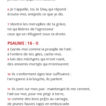
Je t'appelle, toi, le Die
u
qui répond :
6
écoute-moi, ent
e
nds ce que je dis.
Montre les merv
e
illes de ta grâce,
7
toi qui libères de l’agresseur
ceux qui se réfug
i
ent sous ta droite.
PSAUME : 16 - II
Garde-moi comme la prun
e
lle de l'œil ;
8
à l'ombre de tes
a
iles, cache-moi,
loin des méch
a
nts qui m'ont ruiné,
9
des ennemis mort
e
ls qui m'entourent.
Ils s'enferment d
a
ns leur suffisance ;
10
l'arrogance à la bo
u
che, ils parlent.
Ils sont sur mes pas : mainten
a
nt ils me cernent,
11
l'œil sur moi, pour me jet
e
r à terre,
comme des lions pr
ê
ts au carnage,
12
de jeunes fauves tap
i
s en embuscade.