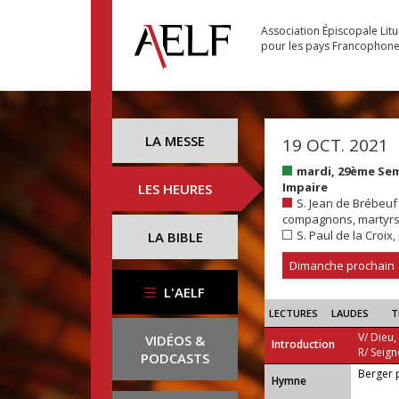
Association Épiscopale Lit
pour les pays Francophon
LA MESSE
19 OCT. 2021
mardi, 29ème Se
Impaire
LES HEURES
S. Jean de Brébeuf e
compagnons, martyrs.
S. Paul de la Croix,
LA BIBLE
Dimanche prochain
L'AELF
LECTURES
LAUDES
T
V/ Dieu,
VIDÉOS &
Introduction
R/ Seign
PODCASTS
Berger 
...
Hymne