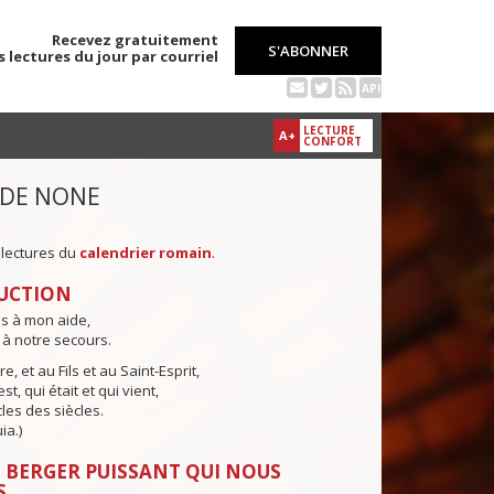
Recevez gratuitement
S'ABONNER
s lectures du jour par courriel
API
LECTURE
A+
CONFORT
 DE NONE
 lectures du
calendrier romain
.
UCTION
ns à mon aide,
 à notre secours.
e, et au Fils et au Saint-Esprit,
st, qui était et qui vient,
cles des siècles.
ia.)
 BERGER PUISSANT QUI NOUS
S