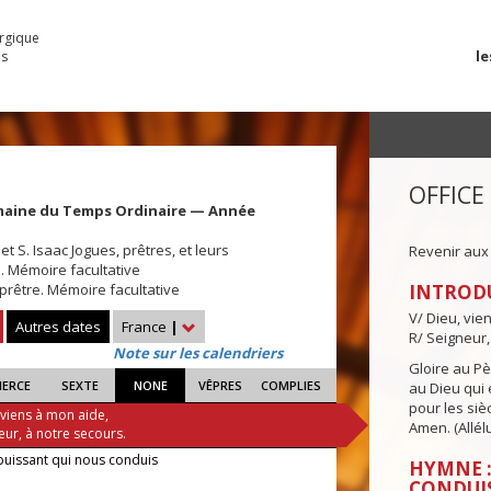
urgique
le
es
OFFICE
maine du Temps Ordinaire — Année
t S. Isaac Jogues, prêtres, et leurs
Revenir aux
 Mémoire facultative
 prêtre. Mémoire facultative
INTROD
V/ Dieu, vie
Autres dates
France
|
R/ Seigneur,
Note sur les calendriers
Gloire au Pèr
IERCE
SEXTE
NONE
VÊPRES
COMPLIES
au Dieu qui e
pour les siè
 viens à mon aide,
Amen. (Allélu
eur, à notre secours.
puissant qui nous conduis
HYMNE :
CONDUI