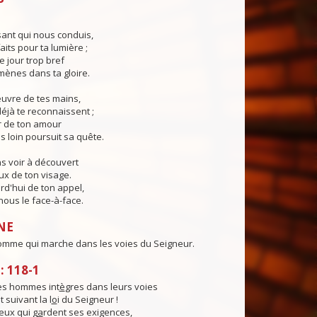
ant qui nous conduis,
aits pour ta lumière ;
e jour trop bref
ènes dans ta gloire.
œuvre de tes mains,
éjà te reconnaissent ;
r de ton amour
s loin poursuit sa quête.
s voir à découvert
eux de ton visage.
rd'hui de ton appel,
ous le face-à-face.
NE
omme qui marche dans les voies du Seigneur.
 118-1
es hommes int
è
gres dans leurs voies
 suivant la l
o
i du Seigneur !
ux qui g
a
rdent ses exigences,