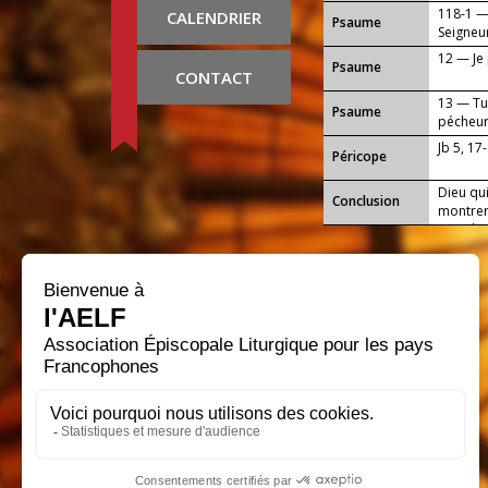
118-1 —
CALENDRIER
Psaume
Seigneu
12 — Je
Psaume
CONTACT
13 — Tu
Psaume
pécheur
Jb 5, 17
Péricope
Dieu qui
Conclusion
montrer
monde :
ton Egli
notre S