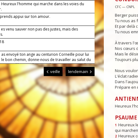
 Heureux l'homme qui marche dans les voies du
CFC — CNPL
r.
Berger puiss
 prends appui sur ton amour.
Tu nous as f
Et par delà c
 es venu sauver non pas des justes, mais des
Tu nous emm
s.
-18
À travers l'
Nos cœurs d
Mais le dési
 as envoyé ton ange au centurion Corneille pour lui
Toujours plu
 le bon chemin, donne-nous de travailler au salut du
 qu'avec l'humanité tout entière, en communion à
se, nous parvenions jusqu'à toi. Par Jésus, le Christ,
Nous voulon
veille
lendemain
eigneur. Amen.
L'éclat radi
Dans l'aujou
Prépare en n
ANTIEN
Heureux l'h
PSAUME :
Heureux l
1
qui marchent
Heureux ce
2