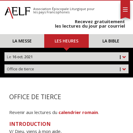
L'AELF
S'abonner
Association Épiscopale Liturgique
pour
les pays Francophones
Calendrier
Recevez gratuitement
Contact
les lectures du jour par courriel
LA MESSE
LES HEURES
LA BIBLE
Le
16 oct. 2021
|
Office de tierce
|
OFFICE DE TIERCE
Revenir aux lectures du
calendrier romain
.
INTRODUCTION
V/ Dieu, viens à mon aide,