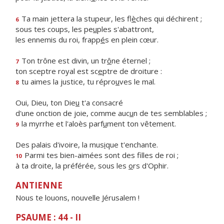
Ta main jettera la stupeur, les fl
è
ches qui déchirent ;
6
sous tes coups, les pe
u
ples s'abattront,
les ennemis du roi, frapp
é
s en plein cœur.
Ton trône est divin, un tr
ô
ne éternel ;
7
ton sceptre royal est sc
e
ptre de droiture :
tu aimes la justice, tu répro
u
ves le mal.
8
Oui, Dieu, ton Die
u
t'a consacré
d'une onction de joie, comme auc
u
n de tes semblables ;
la myrrhe et l'aloès parf
u
ment ton vêtement.
9
Des palais d'ivoire, la mus
i
que t'enchante.
Parmi tes bien-aimées sont des f
lles de roi ;
10
à ta droite, la préférée, sous les
o
rs d'Ophir.
ANTIENNE
Nous te louons, nouvelle Jérusalem !
PSAUME : 44 - II