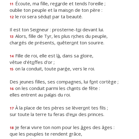
Écoute, ma fille, reg
a
rde et tends l'oreille ;
11
oublie ton peuple et la mais
o
n de ton père :
le roi sera sédu
i
t par ta beauté.
12
Il est ton Seigneur : prosterne-t
o
i devant lui.
Alors, fille de Tyr, les plus r
i
ches du peuple,
13
chargés de présents, quêter
o
nt ton sourire.
Fille de roi, elle est l
à
, dans sa gloire,
14
vêtue d'ét
o
ffes d'or ;
on la conduit, toute par
é
e, vers le roi.
15
Des jeunes filles, ses compagnes, lui f
o
nt cortège ;
on les conduit parmi les ch
a
nts de fête :
16
elles entrent au pal
a
is du roi.
À la place de tes pères se lèver
o
nt tes fils ;
17
sur toute la terre tu feras d'e
u
x des princes.
Je ferai vivre ton nom pour les
â
ges des âges :
18
que les peuples te rendent grâce,