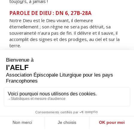
toujo
u
rs, à jamais !
PAROLE DE DIEU : DN 6, 27B-28A
Notre Dieu est le Dieu vivant, il demeure
éternellement ; son règne ne sera pas détruit, sa
souveraineté n’aura pas de fin. Il délivre et il sauve, il
accomplit des signes et des prodiges, au ciel et sur la
terre.
RÉPONS
V/ Arrêtez, sachez que je suis Dieu,
je domine les nations, je domine la terre.
ORAISON
Dieu d'amour, transforme-nous par ton Esprit d'amour :
que nos pensées deviennent tes pensées et nous
aurons pour nos frères et pour toi un même amour.