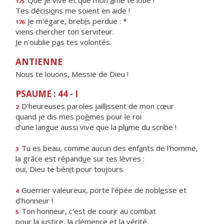
Que je vive et que mon
â
me te loue !
175
Tes décisi
o
ns me soient en aide !
Je m’égare, breb
i
s perdue : *
176
viens chercher ton serviteur.
Je n’oublie p
a
s tes volontés.
ANTIENNE
Nous te louons, Messie de Dieu !
PSAUME : 44 - I
D'heureuses paroles jaill
i
ssent de mon cœur
2
quand je dis mes po
è
mes pour le roi
d'une langue aussi vive que la pl
u
me du scribe !
Tu es beau, comme aucun des enf
a
nts de l'homme,
3
la grâce est répand
u
e sur tes lèvres :
oui, Dieu te bén
i
t pour toujours.
Guerrier valeureux, porte l'épée de nobl
e
sse et
4
d'honneur !
Ton honneur, c'est de cour
i
r au combat
5
pour la justice, la clém
e
nce et la vérité.