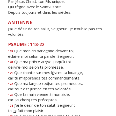
Par Jésus Christ, ton Fils unique,
Qui règne avec le Saint-Esprit
Depuis toujours et dans les siècles.
ANTIENNE
J’ai le désir de ton salut, Seigneur ; je n’oublie pas tes
volontés.
PSAUME : 118-22
Que mon cri parvi
e
nne devant toi,
169
éclaire-moi selon ta par
o
le, Seigneur.
Que ma prière arr
i
ve jusqu’à toi ;
170
délivre-m
o
i selon ta promesse.
Que chante sur mes l
è
vres ta louange,
171
car tu m’appr
e
nds tes commandements.
Que ma langue red
i
se tes promesses,
172
car tout est just
i
ce en tes volontés.
Que ta main vi
e
nne à mon aide,
173
car j’ai chois
i
tes préceptes.
J’ai le désir de ton sal
u
t, Seigneur :
174
ta l
o
i fait mon plaisir.