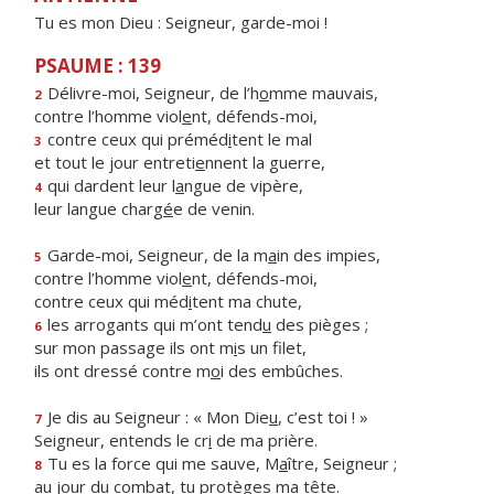
Tu es mon Dieu : Seigneur, garde-moi !
PSAUME : 139
Délivre-moi, Seigneur, de l’h
o
mme mauvais,
2
contre l’homme viol
e
nt, défends-moi,
contre ceux qui préméd
i
tent le mal
3
et tout le jour entreti
e
nnent la guerre,
qui dardent leur l
a
ngue de vipère,
4
leur langue charg
é
e de venin.
Garde-moi, Seigneur, de la m
a
in des impies,
5
contre l’homme viol
e
nt, défends-moi,
contre ceux qui méd
i
tent ma chute,
les arrogants qui m’ont tend
u
des pièges ;
6
sur mon passage ils ont m
i
s un filet,
ils ont dressé contre m
o
i des embûches.
Je dis au Seigneur : « Mon Die
u
, c’est toi ! »
7
Seigneur, entends le cr
i
de ma prière.
Tu es la force qui me sauve, M
a
ître, Seigneur ;
8
au jour du combat, tu prot
è
ges ma tête.