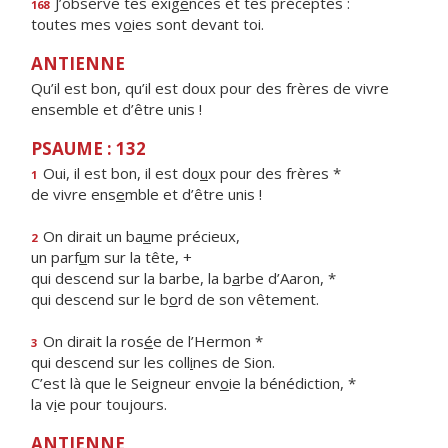
J’observe tes exig
e
nces et tes préceptes :
168
toutes mes v
o
ies sont devant toi.
ANTIENNE
Qu’il est bon, qu’il est doux pour des frères de vivre
ensemble et d’être unis !
PSAUME : 132
Oui, il est bon, il est do
u
x pour des frères *
1
de vivre ens
e
mble et d’être unis !
On dirait un ba
u
me précieux,
2
un parf
u
m sur la tête, +
qui descend sur la barbe, la b
a
rbe d’Aaron, *
qui descend sur le b
o
rd de son vêtement.
On dirait la ros
é
e de l’Hermon *
3
qui descend sur les coll
i
nes de Sion.
C’est là que le Seigneur env
o
ie la bénédiction, *
la v
i
e pour toujours.
ANTIENNE