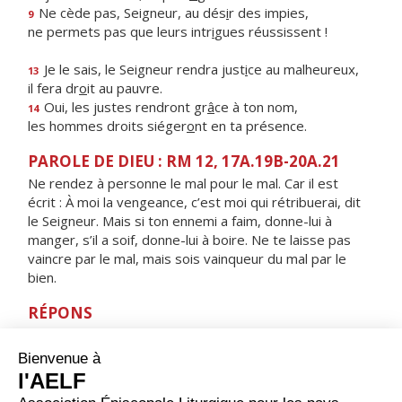
Ne cède pas, Seigneur, au dés
i
r des impies,
9
ne permets pas que leurs intr
i
gues réussissent !
Je le sais, le Seigneur rendra just
i
ce au malheureux,
13
il fera dr
o
it au pauvre.
Oui, les justes rendront gr
â
ce à ton nom,
14
les hommes droits siéger
o
nt en ta présence.
PAROLE DE DIEU : RM 12, 17A.19B-20A.21
Ne rendez à personne le mal pour le mal. Car il est
écrit : À moi la vengeance, c’est moi qui rétribuerai, dit
le Seigneur. Mais si ton ennemi a faim, donne-lui à
manger, s’il a soif, donne-lui à boire. Ne te laisse pas
vaincre par le mal, mais sois vainqueur du mal par le
bien.
RÉPONS
V/ L'amour du Seigneur est de toujours à toujours,
sa justice pour ceux qui gardent son alliance.
ORAISON