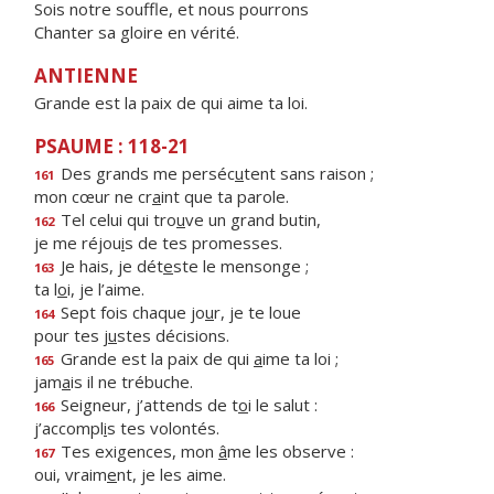
Sois notre souffle, et nous pourrons
Chanter sa gloire en vérité.
ANTIENNE
Grande est la paix de qui aime ta loi.
PSAUME : 118-21
Des grands me perséc
u
tent sans raison ;
161
mon cœur ne cr
a
int que ta parole.
Tel celui qui tro
u
ve un grand butin,
162
je me réjou
i
s de tes promesses.
Je hais, je dét
e
ste le mensonge ;
163
ta l
o
i, je l’aime.
Sept fois chaque jo
u
r, je te loue
164
pour tes j
u
stes décisions.
Grande est la paix de qui
a
ime ta loi ;
165
jam
a
is il ne trébuche.
Seigneur, j’attends de t
o
i le salut :
166
j’accompl
i
s tes volontés.
Tes exigences, mon
â
me les observe :
167
oui, vraim
e
nt, je les aime.