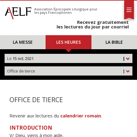
L'AELF
S'abonner
Association Épiscopale Liturgique
pour
les pays Francophones
Calendrier
Recevez gratuitement
Contact
les lectures du jour par courriel
LA MESSE
LES HEURES
LA BIBLE
Le
15 oct. 2021
|
Office de tierce
|
OFFICE DE TIERCE
Revenir aux lectures du
calendrier romain
.
INTRODUCTION
V/ Dieu, viens à mon aide,