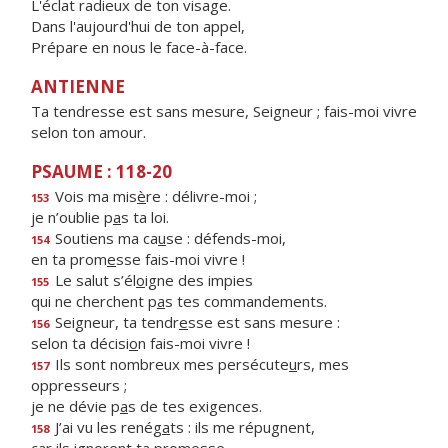
L'éclat radieux de ton visage.
Dans l'aujourd'hui de ton appel,
Prépare en nous le face-à-face.
ANTIENNE
Ta tendresse est sans mesure, Seigneur ; fais-moi vivre
selon ton amour.
PSAUME : 118-20
Vois ma mis
è
re : délivre-moi ;
153
je n’oublie p
a
s ta loi.
Soutiens ma ca
u
se : défends-moi,
154
en ta prom
e
sse fais-moi vivre !
Le salut s’él
o
igne des impies
155
qui ne cherchent p
a
s tes commandements.
Seigneur, ta tendr
e
sse est sans mesure :
156
selon ta décisi
o
n fais-moi vivre !
Ils sont nombreux mes persécute
u
rs, mes
157
oppresseurs ;
je ne dévie p
a
s de tes exigences.
J’ai vu les renég
a
ts : ils me répugnent,
158