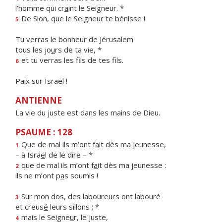
l’homme qui cr
a
int le Seigneur. *
De Sion, que le Seigne
u
r te bénisse !
5
Tu verras le bonheur de Jérusalem
tous les jo
u
rs de ta vie, *
et tu verras les f
ls de tes fils.
6
Paix sur Israël !
ANTIENNE
La vie du juste est dans les mains de Dieu.
PSAUME : 128
Que de mal ils m’ont f
a
it dès ma jeunesse,
1
– à Isra
ë
l de le dire – *
que de mal ils m’ont f
a
it dès ma jeunesse :
2
ils ne m’ont p
a
s soumis !
Sur mon dos, des laboure
u
rs ont labouré
3
et creus
é
leurs sillons ; *
mais le Seigne
u
r, le juste,
4