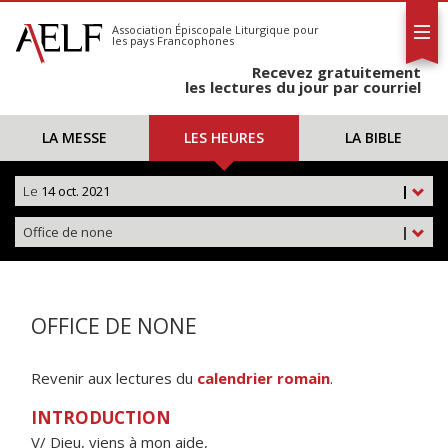
L'AELF
S'abonner
Association Épiscopale Liturgique
pour
les pays Francophones
Calendrier
Recevez gratuitement
Contact
les lectures du jour par courriel
LA MESSE
LES HEURES
LA BIBLE
Le
14 oct. 2021
|
Office de none
|
OFFICE DE NONE
Revenir aux lectures du
calendrier romain
.
INTRODUCTION
V/ Dieu, viens à mon aide,