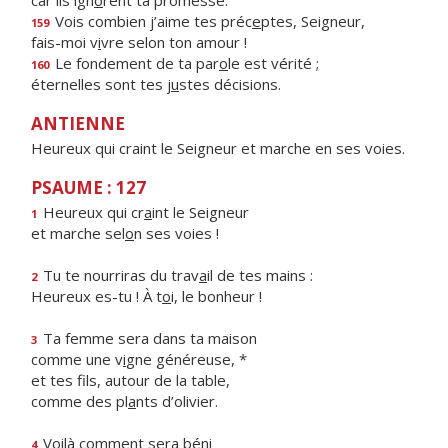
car ils ign
o
rent ta promesse.
Vois combien j’aime tes préc
e
ptes, Seigneur,
159
fais-moi v
i
vre selon ton amour !
Le fondement de ta par
o
le est vérité ;
160
éternelles sont tes j
u
stes décisions.
ANTIENNE
Heureux qui craint le Seigneur et marche en ses voies.
PSAUME : 127
Heureux qui cr
a
int le Seigneur
1
et marche sel
o
n ses voies !
Tu te nourriras du trav
a
il de tes mains :
2
Heureux es-tu ! À t
o
i, le bonheur !
Ta femme sera dans ta maison
3
comme une v
i
gne généreuse, *
et tes fils, autour de la table,
comme des pl
a
nts d’olivier.
Voilà comment sera béni
4