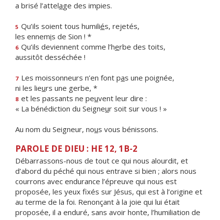
a brisé l’attel
a
ge des impies.
Qu’ils soient tous humili
é
s, rejetés,
5
les ennem
i
s de Sion ! *
Qu’ils deviennent comme l’h
e
rbe des toits,
6
aussitôt desséchée !
Les moissonneurs n’en font p
a
s une poignée,
7
ni les lie
u
rs une gerbe, *
et les passants ne pe
u
vent leur dire :
8
« La bénédiction du Seigne
u
r soit sur vous ! »
Au nom du Seigneur, no
u
s vous bénissons.
PAROLE DE DIEU : HE 12, 1B-2
Débarrassons-nous de tout ce qui nous alourdit, et
d’abord du péché qui nous entrave si bien ; alors nous
courrons avec endurance l’épreuve qui nous est
proposée, les yeux fixés sur Jésus, qui est à l’origine et
au terme de la foi. Renonçant à la joie qui lui était
proposée, il a enduré, sans avoir honte, l’humiliation de