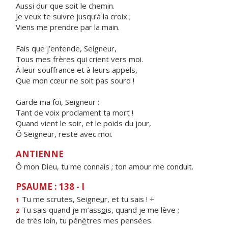
Aussi dur que soit le chemin.
Je veux te suivre jusqu’à la croix ;
Viens me prendre par la main.
Fais que j’entende, Seigneur,
Tous mes frères qui crient vers moi.
À leur souffrance et à leurs appels,
Que mon cœur ne soit pas sourd !
Garde ma foi, Seigneur :
Tant de voix proclament ta mort !
Quand vient le soir, et le poids du jour,
Ô Seigneur, reste avec moi.
ANTIENNE
Ô mon Dieu, tu me connais ; ton amour me conduit.
PSAUME : 138 - I
Tu me scrutes, Seigne
u
r, et tu sais ! +
1
Tu sais quand je m’ass
o
is, quand je me lève ;
2
de très loin, tu pén
è
tres mes pensées.