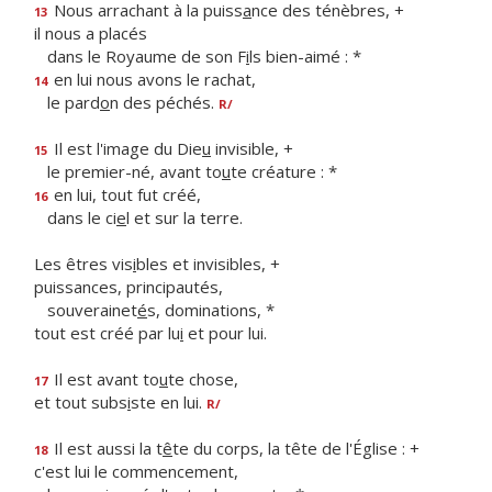
Nous arrachant à la puiss
a
nce des ténèbres, +
13
il nous a placés
dans le Royaume de son F
i
ls bien-aimé : *
en lui nous avons le rachat,
14
le pard
o
n des péchés.
R/
Il est l'image du Die
u
invisible, +
15
le premier-né, avant to
u
te créature : *
en lui, tout fut créé,
16
dans le ci
e
l et sur la terre.
Les êtres vis
i
bles et invisibles, +
puissances, principautés,
souverainet
é
s, dominations, *
tout est créé par lu
i
et pour lui.
Il est avant to
u
te chose,
17
et tout subs
i
ste en lui.
R/
Il est aussi la t
ê
te du corps, la tête de l'Église : +
18
c'est lui le commencement,