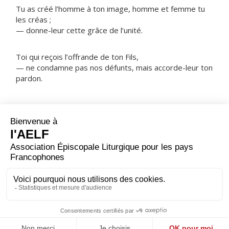
Tu as créé l’homme à ton image, homme et femme tu
les créas ;
— donne-leur cette grâce de l’unité.
Toi qui reçois l’offrande de ton Fils,
— ne condamne pas nos défunts, mais accorde-leur ton
pardon.
NOTRE PÈRE
ORAISON
Pour le bien de tous et pour ta gloire, Seigneur, tu as
voulu que chaque membre de ton peuple te serve selon
sa grâce et les appels de l’Esprit ; accorde à chacun de
trouver sa fonction dans l’Église, en vue de constituer
avec ses frères le corps de Jésus Christ. Lui qui règne.