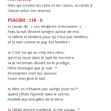
Dieu qui scrutes les reins et les cœurs, tu rends à
chacun selon ses œuvres.
PSAUME : 138 - II
J’avais dit : « Les tén
è
bres m’écrasent ! »
11
mais la nuit devient lumi
è
re autour de moi.
Même la ténèbre pour t
o
i n’est pas ténèbre,
12
et la nuit comme le jo
u
r est lumière !
C’est toi qui as cré
é
mes reins,
13
qui m’as tissé dans le s
e
in de ma mère.
Je reconnais devant toi le prodige,
14
l’être étonn
a
nt que je suis : *
étonnantes sont tes œuvres
toute mon
â
me le sait.
Mes os n’étaient pas cach
é
s pour toi *
15
quand j’étais façonné dans le secret,
modelé aux entr
a
illes de la terre.
J’étais encore inachev
é
, tu me voyais ; *
16