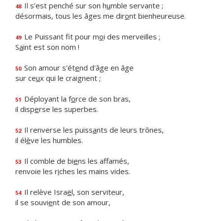
Il s'est penché sur son h
u
mble servante ;
48
désormais, tous les âges me dir
o
nt bienheureuse.
Le Puissant fit pour m
o
i des merveilles ;
49
S
a
int est son nom !
Son amour s'ét
e
nd d'âge en âge
50
sur ce
u
x qui le craignent ;
Déployant la f
o
rce de son bras,
51
il disp
e
rse les superbes.
Il renverse les puiss
a
nts de leurs trônes,
52
il él
è
ve les humbles.
Il comble de bi
e
ns les affamés,
53
renvoie les r
i
ches les mains vides.
Il relève Isra
ë
l, son serviteur,
54
il se souvi
e
nt de son amour,