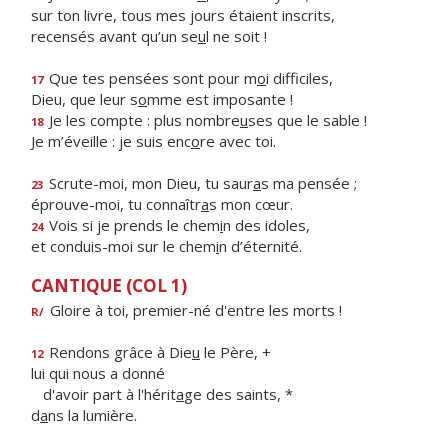
sur ton livre, tous mes jours étaient inscrits,
recensés avant qu’un se
u
l ne soit !
Que tes pensées sont pour m
o
i difficiles,
17
Dieu, que leur s
o
mme est imposante !
Je les compte : plus nombre
u
ses que le sable !
18
Je m’éveille : je suis enc
o
re avec toi.
Scrute-moi, mon Dieu, tu saur
a
s ma pensée ;
23
éprouve-moi, tu connaîtr
a
s mon cœur.
Vois si je prends le chem
i
n des idoles,
24
et conduis-moi sur le chem
i
n d’éternité.
CANTIQUE (COL 1)
Gloire à toi, premier-né d'entre les morts !
R/
Rendons grâce à Die
u
le Père, +
12
lui qui nous a donné
d'avoir part à l'hérit
a
ge des saints, *
d
a
ns la lumière.