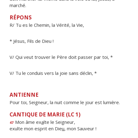
marché.
RÉPONS
R/ Tu es le Chemin, la Vérité, la Vie,
* Jésus, Fils de Dieu !
V/ Qui veut trouver le Père doit passer par toi, *
V/ Tu le conduis vers la joie sans déclin, *
ANTIENNE
Pour toi, Seigneur, la nuit comme le jour est lumière.
CANTIQUE DE MARIE (LC 1)
Mon âme ex
a
lte le Seigneur,
47
exulte mon esprit en Die
u
, mon Sauveur !