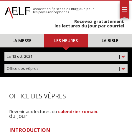
L'AELF
S'abonner
Association Épiscopale Liturgique
pour
les pays Francophones
Calendrier
Recevez gratuitement
Contact
les lectures du jour par courriel
LA MESSE
LES HEURES
LA BIBLE
Le
13 oct. 2021
|
Office des vêpres
|
OFFICE DES VÊPRES
Revenir aux lectures du
calendrier romain
.
du jour
INTRODUCTION