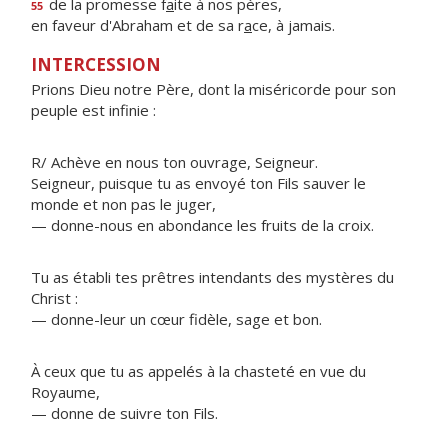
de la promesse f
a
ite à nos pères,
55
en faveur d'Abraham et de sa r
a
ce, à jamais.
INTERCESSION
Prions Dieu notre Père, dont la miséricorde pour son
peuple est infinie :
R/ Achève en nous ton ouvrage, Seigneur.
Seigneur, puisque tu as envoyé ton Fils sauver le
monde et non pas le juger,
— donne-nous en abondance les fruits de la croix.
Tu as établi tes prêtres intendants des mystères du
Christ :
— donne-leur un cœur fidèle, sage et bon.
À ceux que tu as appelés à la chasteté en vue du
Royaume,
— donne de suivre ton Fils.