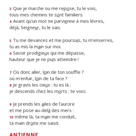
Que je marche ou me rep
o
se, tu le vois,
3
tous mes chemins te s
o
nt familiers.
Avant qu’un mot ne parvi
e
nne à mes lèvres,
4
déjà, Seigne
u
r, tu le sais.
Tu me devances et me poursu
i
s, tu m’enserres,
5
tu as mis la m
a
in sur moi.
Savoir prodigie
u
x qui me dépasse,
6
hauteur que je ne pu
i
s atteindre !
Où donc aller, l
o
in de ton souffle ?
7
où m’enfuir, l
o
in de ta face ?
Je gravis les cie
u
x : tu es là ;
8
je descends chez les m
o
rts : te voici.
Je prends les
a
iles de l’aurore
9
et me pose au-del
à
des mers :
même là, ta m
a
in me conduit,
10
ta main dr
o
ite me saisit.
ANTIENNE