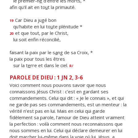
le premier-n
é
d'entre les morts, *
afin qu'il ait en to
u
t la primauté.
Car Dieu a jugé bon
19
qu'habite en lui to
u
te plénitude *
et que tout, par le Christ,
20
lui soit enf
n réconcilié,
faisant la paix par le s
a
ng de sa Croix, *
la paix pour tous les êtres
sur la t
e
rre et dans le ciel.
R/
PAROLE DE DIEU : 1 JN 2, 3-6
Voici comment nous pouvons savoir que nous
connaissons Jésus Christ : c’est en gardant ses
commandements. Celui qui dit : « Je le connais », et qui
ne garde pas ses commandements, est un menteur : la
vérité n’est pas en lui. Mais en celui qui garde
fidèlement sa parole, l’amour de Dieu atteint vraiment
la perfection : voilà comment nous reconnaissons que
nous sommes en lui. Celui qui déclare demeurer en lui
doit marcher lui-même dans la voie où lui, Jésus, a