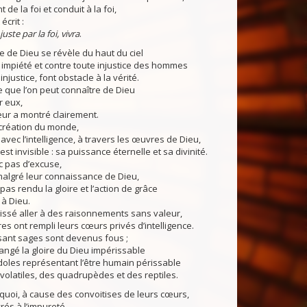
t de la foi et conduit à la foi,
écrit :
juste par la foi, vivra
.
 de Dieu se révèle du haut du ciel
 impiété et contre toute injustice des hommes
 injustice, font obstacle à la vérité.
 que l’on peut connaître de Dieu
r eux,
leur a montré clairement.
réation du monde,
 avec l’intelligence, à travers les œuvres de Dieu,
 est invisible : sa puissance éternelle et sa divinité.
nc pas d’excuse,
lgré leur connaissance de Dieu,
t pas rendu la gloire et l’action de grâce
 à Dieu.
laissé aller à des raisonnements sans valeur,
res ont rempli leurs cœurs privés d’intelligence.
ant sages sont devenus fous ;
ngé la gloire du Dieu impérissable
doles représentant l’être humain périssable
volatiles, des quadrupèdes et des reptiles.
uoi, à cause des convoitises de leurs cœurs,
vrés à l’impureté,