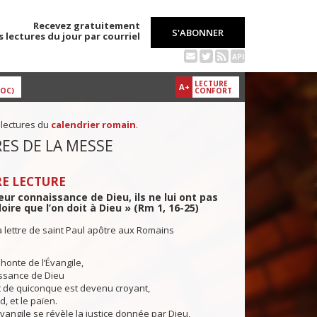
Recevez gratuitement
S'ABONNER
s lectures du jour par courriel
API
LECTURE
A+
DOC)
CONFORT
 lectures du
calendrier romain
.
ES DE LA MESSE
E LECTURE
eur connaissance de Dieu, ils ne lui ont pas
oire que l’on doit à Dieu » (Rm 1, 16-25)
a lettre de saint Paul apôtre aux Romains
honte de l’Évangile,
uissance de Dieu
t de quiconque est devenu croyant,
d, et le païen.
ngile se révèle la justice donnée par Dieu,