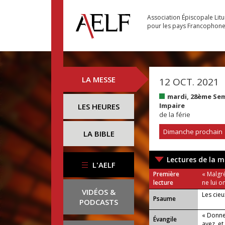
Association Épiscopale Lit
pour les pays Francophon
LA MESSE
12 OCT. 2021
mardi, 28ème Se
Impaire
LES HEURES
de la férie
Dimanche prochain
LA BIBLE
Lectures de la m
L'AELF
Première
« Malgré
lecture
ne lui o
VIDÉOS &
Les cieu
Psaume
PODCASTS
« Donne
Évangile
avez, et