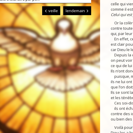
celle qui vien
comme il est 
veille
lendemain
Celui qui est 
Or la colère
contre toute
qui, par leur
En effet, ce
est clair pou
car Dieu le 
Depuis la c
on peut voir
ce qui de lui
Ils n’ont do
puisque, ma
ils ne lui on
que l’on doit
Ils se sont 
et les ténèb
Ces soi-dis
ils ont écha
contre des i
ou bien des 
Voilà pourq
Dieu les a li