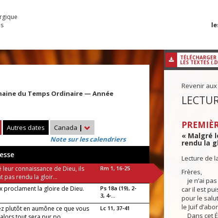
urgique
le
es
TÉLÉCHARGER
LES TEXTES (.
Revenir aux
maine du Temps Ordinaire — Année
LECTUR
PREMIÈR
Autres dates
Canada
|
« Malgré l
Note sur les calendriers
rendu la gl
esse
Lecture de l
 leur connaissance de Dieu, ils
Rm 1, 16-25
Frères,
nt pas rendu la gloir...
je n’ai pas 
x proclament la gloire de Dieu.
Ps 18a (19), 2-
car il est p
3, 4-...
pour le salu
le Juif d’abor
z plutôt en aumône ce que vous
Lc 11, 37-41
Dans cet Éva
 alors tout sera pur po...