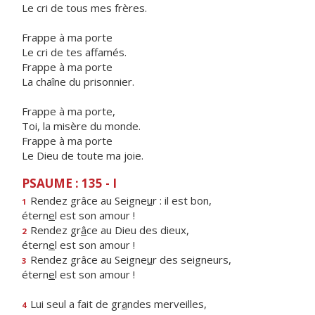
Le cri de tous mes frères.
Frappe à ma porte
Le cri de tes affamés.
Frappe à ma porte
La chaîne du prisonnier.
Frappe à ma porte,
Toi, la misère du monde.
Frappe à ma porte
Le Dieu de toute ma joie.
PSAUME : 135 - I
Rendez grâce au Seigne
u
r : il est bon,
1
étern
e
l est son amour !
Rendez gr
â
ce au Dieu des dieux,
2
étern
e
l est son amour !
Rendez grâce au Seigne
u
r des seigneurs,
3
étern
e
l est son amour !
Lui seul a fait de gr
a
ndes merveilles,
4