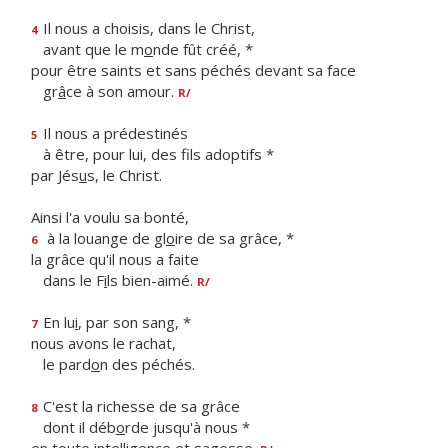
Il nous a choisis, dans le Christ,
4
avant que le m
o
nde fût créé, *
pour être saints et sans péchés devant sa face
gr
â
ce à son amour.
R/
Il nous a prédestinés
5
à être, pour lui, des f
ls adoptifs *
par Jés
u
s, le Christ.
Ainsi l'a voulu sa bonté,
à la louange de gl
o
ire de sa grâce, *
6
la grâce qu'il nous a faite
dans le F
i
ls bien-aimé.
R/
En lu
i
, par son sang, *
7
nous avons le rachat,
le pard
o
n des péchés.
C'est la richesse de sa grâce
8
dont il déb
o
rde jusqu'à nous *