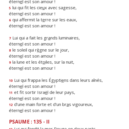
étern
e
l est son amour !
lui qui fit les cie
u
x avec sagesse,
5
étern
e
l est son amour !
qui affermit la t
e
rre sur les eaux,
6
étern
e
l est son amour !
Lui qui a fait les gr
a
nds luminaires,
7
étern
e
l est son amour !
le soleil qui r
è
gne sur le jour,
8
étern
e
l est son amour !
la lune et les ét
o
iles, sur la nuit,
9
étern
e
l est son amour !
Lui qui frappa les Égypti
e
ns dans leurs aînés,
10
étern
e
l est son amour !
et fit sortir Isra
ë
l de leur pays,
11
étern
e
l est son amour !
d’une main forte et d’un br
a
s vigoureux,
12
étern
e
l est son amour !
PSAUME : 135 - II
Lui qui fendit la mer Ro
u
ge en deux parts,