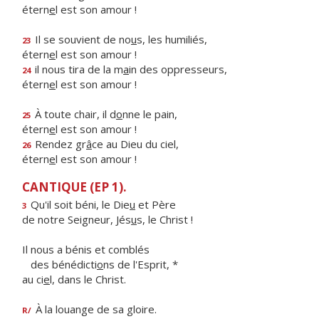
étern
e
l est son amour !
Il se souvient de no
u
s, les humiliés,
23
étern
e
l est son amour !
il nous tira de la m
a
in des oppresseurs,
24
étern
e
l est son amour !
À toute chair, il d
o
nne le pain,
25
étern
e
l est son amour !
Rendez gr
â
ce au Dieu du ciel,
26
étern
e
l est son amour !
CANTIQUE (EP 1).
Qu'il soit béni, le Die
u
et Père
3
de notre Seigneur, Jés
u
s, le Christ !
Il nous a bénis et comblés
des bénédicti
o
ns de l'Esprit, *
au ci
e
l, dans le Christ.
À la louange de sa gloire.
R/