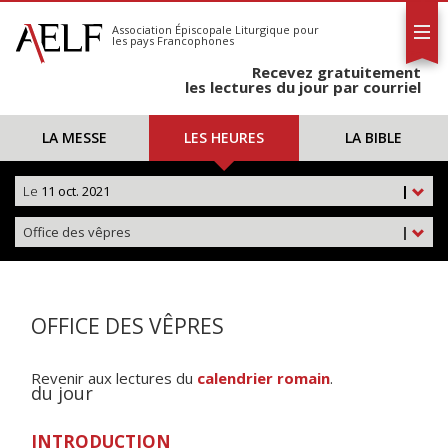
L'AELF
S'abonner
Association Épiscopale Liturgique
pour
les pays Francophones
Calendrier
Recevez gratuitement
Contact
les lectures du jour par courriel
LA MESSE
LES HEURES
LA BIBLE
Le
11 oct. 2021
|
Office des vêpres
|
OFFICE DES VÊPRES
Revenir aux lectures du
calendrier romain
.
du jour
INTRODUCTION