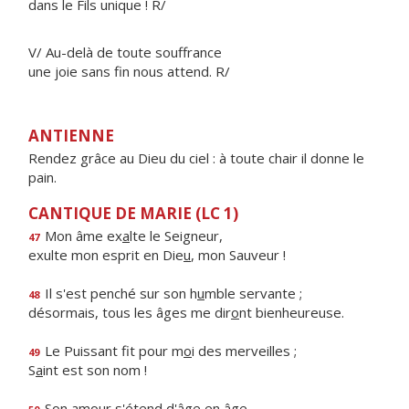
dans le Fils unique ! R/
V/ Au-delà de toute souffrance
une joie sans fin nous attend. R/
ANTIENNE
Rendez grâce au Dieu du ciel : à toute chair il donne le
pain.
CANTIQUE DE MARIE (LC 1)
Mon âme ex
a
lte le Seigneur,
47
exulte mon esprit en Die
u
, mon Sauveur !
Il s'est penché sur son h
u
mble servante ;
48
désormais, tous les âges me dir
o
nt bienheureuse.
Le Puissant fit pour m
o
i des merveilles ;
49
S
a
int est son nom !
Son amour s'ét
e
nd d'âge en âge