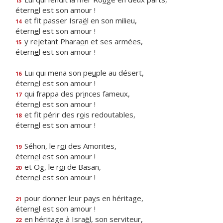
13
étern
e
l est son amour !
et fit passer Isra
ë
l en son milieu,
14
étern
e
l est son amour !
y rejetant Phara
o
n et ses armées,
15
étern
e
l est son amour !
Lui qui mena son pe
u
ple au désert,
16
étern
e
l est son amour !
qui frappa des pr
i
nces fameux,
17
étern
e
l est son amour !
et fit périr des r
o
is redoutables,
18
étern
e
l est son amour !
Séhon, le r
o
i des Amorites,
19
étern
e
l est son amour !
et Og, le r
o
i de Basan,
20
étern
e
l est son amour !
pour donner leur pa
y
s en héritage,
21
étern
e
l est son amour !
en héritage à Isra
ë
l, son serviteur,
22