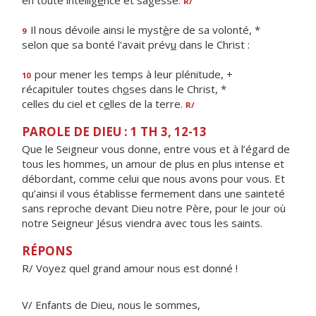
en toute intellig
e
nce et sagesse.
R/
Il nous dévoile ainsi le myst
è
re de sa volonté, *
9
selon que sa bonté l'avait prév
u
dans le Christ :
pour mener les temps à leur plénitude, +
10
récapituler toutes ch
o
ses dans le Christ, *
celles du ciel et c
e
lles de la terre.
R/
PAROLE DE DIEU : 1 TH 3, 12-13
Que le Seigneur vous donne, entre vous et à l’égard de
tous les hommes, un amour de plus en plus intense et
débordant, comme celui que nous avons pour vous. Et
qu’ainsi il vous établisse fermement dans une sainteté
sans reproche devant Dieu notre Père, pour le jour où
notre Seigneur Jésus viendra avec tous les saints.
RÉPONS
R/ Voyez quel grand amour nous est donné !
V/ Enfants de Dieu, nous le sommes,