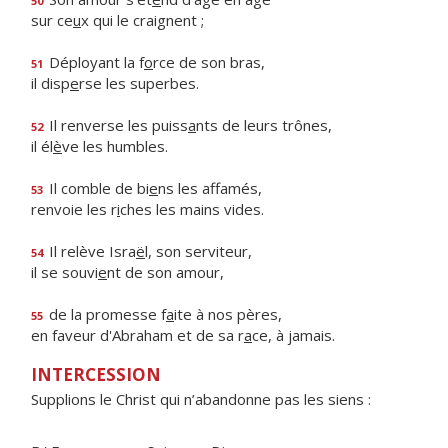
50
sur ce
u
x qui le craignent ;
Déployant la f
o
rce de son bras,
51
il disp
e
rse les superbes.
Il renverse les puiss
a
nts de leurs trônes,
52
il él
è
ve les humbles.
Il comble de bi
e
ns les affamés,
53
renvoie les r
i
ches les mains vides.
Il relève Isra
ë
l, son serviteur,
54
il se souvi
e
nt de son amour,
de la promesse f
a
ite à nos pères,
55
en faveur d'Abraham et de sa r
a
ce, à jamais.
INTERCESSION
Supplions le Christ qui n’abandonne pas les siens :