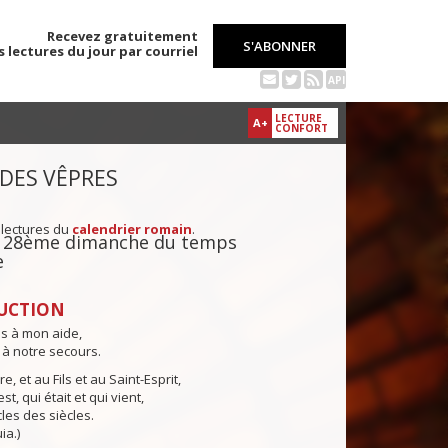
Recevez gratuitement
S'ABONNER
s lectures du jour par courriel
API
LECTURE
A+
CONFORT
 DES VÊPRES
 lectures du
calendrier romain
.
du 28ème dimanche du temps
e
UCTION
ns à mon aide,
 à notre secours.
e, et au Fils et au Saint-Esprit,
st, qui était et qui vient,
cles des siècles.
ia.)