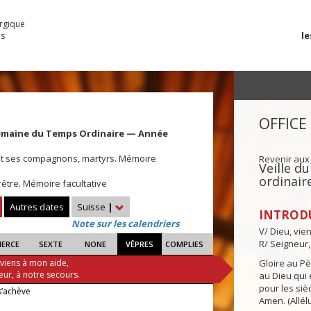
urgique
le
es
OFFICE
emaine du Temps Ordinaire — Année
et ses compagnons, martyrs. Mémoire
Revenir aux
Veille 
ordinair
rêtre. Mémoire facultative
Autres dates
Suisse
|
INTROD
Note sur les calendriers
V/ Dieu, vie
R/ Seigneur,
IERCE
SEXTE
NONE
VÊPRES
COMPLIES
 viens à mon aide,
Gloire au Pèr
eur, à notre secours.
au Dieu qui e
pour les siè
s’achève
Amen. (Allélu