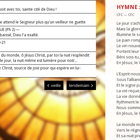
HYMNE :
soit avec toi, sainte cité de Dieu !
CFC — CFC
attend le Seigneur plus qu'un veilleur ne guette
Le jour s’ac
.
Mais la gloir
E (Ph 2) —
Illumine le so
abaissé, Dieu l'a exalté.
Le pain rom
9-21
Le vin nouv
Portent leur 
du monde, ô Jésus Christ, par toi la nuit resplendit
Béni sois-tu,
 jour, la nuit même est lumière pour notr...
En Jésus, le 
e Christ, source de joie pour qui espère en lui :
L’Esprit nou
Sous l’allian
Et le signe p
veille
lendemain
La vie reçue
La vie donn
Rythment le 
Nous sommes
En Jésus, le 
Le monde m
Vers le règn
Et sa nuit pr