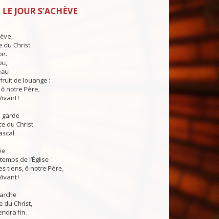
 LE JOUR S’ACHÈVE
hève,
e du Christ
ir.
pu,
eau
fruit de louange :
 ô notre Père,
Vivant !
s garde
ce du Christ
ascal.
,
ée
temps de l’Église :
 tiens, ô notre Père,
Vivant !
arche
e du Christ,
endra fin.