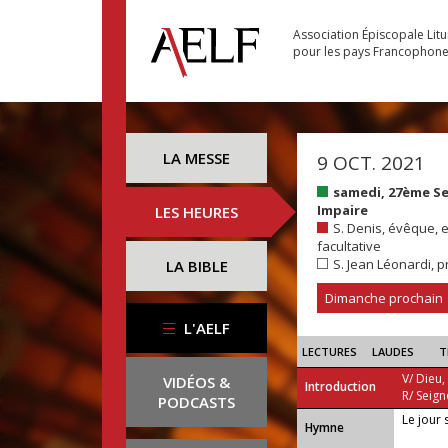
Association Épiscopale Lit
pour les pays Francophon
LA MESSE
9 OCT. 2021
samedi, 27ème S
Impaire
LES HEURES
S. Denis, évêque, 
facultative
S. Jean Léonardi, p
LA BIBLE
Dimanche prochain
L'AELF
LECTURES
LAUDES
T
V/ Dieu,
VIDÉOS &
Introduction
R/ Seign
PODCASTS
Le jour 
...
Hymne