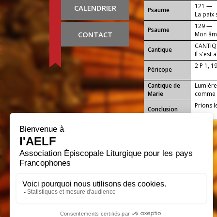
121 —
CALENDRIER
Psaume
La paix 
129 —
Psaume
CONTACT
Mon âme 
l'aurore
CANTIQU
Cantique
Il s'est 
2 P 1, 1
Péricope
Cantique de
Lumière 
Marie
comme le
Prions l
Conclusion