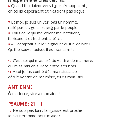
ils espéraient et tu les d
é
livrais.
Quand ils criaient vers t
o
i, ils échappaient ;
6
en toi ils espéraient et n'étaient p
a
s déçus.
Et moi, je suis un v
e
r, pas un homme,
7
raillé par les gens, rejet
é
par le peuple.
Tous ceux qui me v
o
ient me bafouent,
8
ils ricanent et h
o
chent la tête :
« Il comptait sur le Seigne
u
r : qu'il le délivre !
9
Qu'il le sauve, puisqu'il
e
st son ami ! »
C'est toi qui m'as tiré du v
e
ntre de ma mère,
10
qui m'as mis en sûret
é
entre ses bras.
À toi je fus confi
é
dès ma naissance ;
11
dès le ventre de ma m
è
re, tu es mon Dieu.
ANTIENNE
Ô ma force, vite à mon aide !
PSAUME : 21 - II
Ne sois pas loin : l'ang
o
isse est proche,
12
je n'ai pers
o
nne pour m'aider.