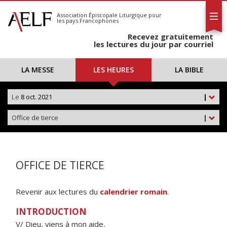
L'AELF
S'abonner
Association Épiscopale Liturgique
pour
les pays Francophones
Calendrier
Recevez gratuitement
Contact
les lectures du jour par courriel
LA MESSE
LES HEURES
LA BIBLE
Le
8 oct. 2021
|
Office de tierce
|
OFFICE DE TIERCE
Revenir aux lectures du
calendrier romain
.
INTRODUCTION
V/ Dieu, viens à mon aide,