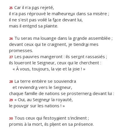
Car il n'a p
a
s rejeté,
25
il n'a pas réprouvé le malheure
u
x dans sa misère ;
il ne s'est pas voilé la f
a
ce devant lui,
mais il ent
e
nd sa plainte.
Tu seras ma louange dans la gr
a
nde assemblée ;
26
devant ceux qui te craignent, je tiendr
a
i mes
promesses.
Les pauvres mangeront : ils ser
o
nt rassasiés ;
27
ils loueront le Seigneur, ceux qui le cherchent :
« À vous, toujours, la v
i
e et la joie ! »
La terre entière se souviendra
28
et reviendr
a
vers le Seigneur,
chaque famille de nations se prosterner
a
devant lui :
« Oui, au Seigne
u
r la royauté,
29
le pouv
o
ir sur les nations ! »
Tous ceux qui festoy
a
ient s'inclinent ;
30
promis à la mort, ils pl
i
ent en sa présence.