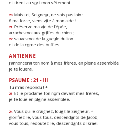
et tirent au s
o
rt mon vêtement.
Mais toi, Seigne
u
r, ne sois pas loin :
20
ô ma force, viens v
i
te à mon aide !
Préserve ma v
i
e de l'épée,
21
arrache-moi aux gr
i
ffes du chien ;
sauve-moi de la gue
u
le du lion
22
et de la c
o
rne des buffles.
ANTIENNE
J’annoncerai ton nom à mes frères, en pleine assemblée
je te louerai.
PSAUME : 21 - III
Tu m'as répondu ! +
Et je proclame ton n
o
m devant mes frères,
23
je te loue en pl
e
ine assemblée.
Vous qui le craignez, lou
e
z le Seigneur, +
24
glorifiez-le, vous tous, descend
a
nts de Jacob,
vous tous, redoutez-le, descend
a
nts d'Israël.