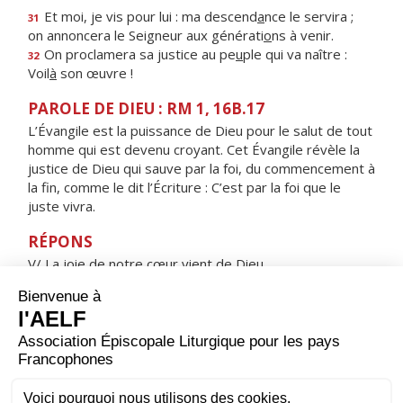
Et moi, je vis pour lui : ma descend
a
nce le servira ;
31
on annoncera le Seigneur aux générati
o
ns à venir.
On proclamera sa justice au pe
u
ple qui va naître :
32
Voil
à
son œuvre !
PAROLE DE DIEU : RM 1, 16B.17
L’Évangile est la puissance de Dieu pour le salut de tout
homme qui est devenu croyant. Cet Évangile révèle la
justice de Dieu qui sauve par la foi, du commencement à
la fin, comme le dit l’Écriture : C’est par la foi que le
juste vivra.
RÉPONS
V/ La joie de notre cœur vient de Dieu,
notre confiance est dans son nom très saint.
ORAISON
Nous te supplions instamment, Seigneur Jésus, à l'heure
où tu fus conduit à la croix pour le salut du monde :
pardonne-nous les fautes commises et protège-nous
pour l'avenir. Toi qui règnes pour les siècles des siècles.