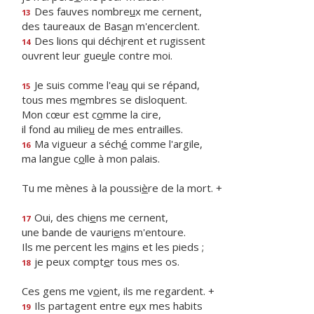
Des fauves nombre
u
x me cernent,
13
des taureaux de Bas
a
n m'encerclent.
Des lions qui déch
i
rent et rugissent
14
ouvrent leur gue
u
le contre moi.
Je suis comme l'ea
u
qui se répand,
15
tous mes m
e
mbres se disloquent.
Mon cœur est c
o
mme la cire,
il fond au milie
u
de mes entrailles.
Ma vigueur a séch
é
comme l'argile,
16
ma langue c
o
lle à mon palais.
Tu me mènes à la poussi
è
re de la mort. +
Oui, des chi
e
ns me cernent,
17
une bande de vauri
e
ns m'entoure.
Ils me percent les m
a
ins et les pieds ;
je peux compt
e
r tous mes os.
18
Ces gens me v
o
ient, ils me regardent. +
Ils partagent entre e
u
x mes habits
19