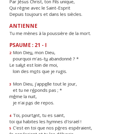
Par Jésus Christ, ton Fils unique,
Qui règne avec le Saint-Esprit
Depuis toujours et dans les siècles.
ANTIENNE
Tu me mènes à la poussière de la mort.
PSAUME : 21 - I
Mon Die
u
, mon Dieu,
2
pourquoi m'as-t
u
abandonné ? *
Le sal
u
t est loin de moi,
loin des m
o
ts que je rugis.
Mon Dieu, j'app
e
lle tout le jour,
3
et tu ne r
é
ponds pas ; *
m
ê
me la nuit,
je n'ai p
a
s de repos.
Toi, pourt
a
nt, tu es saint,
4
toi qui habites les h
y
mnes d'Israël !
C'est en toi que nos p
è
res espéraient,
5