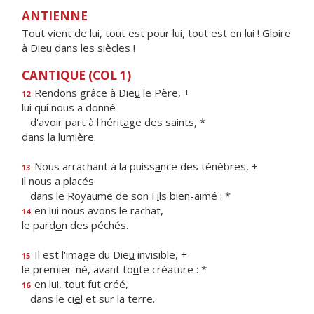
ANTIENNE
Tout vient de lui, tout est pour lui, tout est en lui ! Gloire
à Dieu dans les siècles !
CANTIQUE (COL 1)
Rendons grâce à Die
u
le Père, +
12
lui qui nous a donné
d'avoir part à l'hérit
a
ge des saints, *
d
a
ns la lumière.
Nous arrachant à la puiss
a
nce des ténèbres, +
13
il nous a placés
dans le Royaume de son F
i
ls bien-aimé : *
en lui nous avons le rachat,
14
le pard
o
n des péchés.
Il est l'image du Die
u
invisible, +
15
le premier-né, avant to
u
te créature : *
en lui, tout fut créé,
16
dans le ci
e
l et sur la terre.