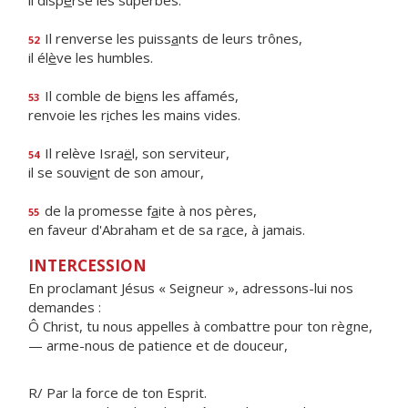
il disp
e
rse les superbes.
Il renverse les puiss
a
nts de leurs trônes,
52
il él
è
ve les humbles.
Il comble de bi
e
ns les affamés,
53
renvoie les r
i
ches les mains vides.
Il relève Isra
ë
l, son serviteur,
54
il se souvi
e
nt de son amour,
de la promesse f
a
ite à nos pères,
55
en faveur d'Abraham et de sa r
a
ce, à jamais.
INTERCESSION
En proclamant Jésus « Seigneur », adressons-lui nos
demandes :
Ô Christ, tu nous appelles à combattre pour ton règne,
— arme-nous de patience et de douceur,
R/ Par la force de ton Esprit.