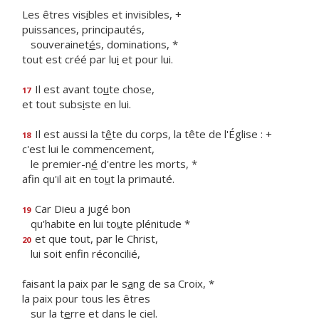
Les êtres vis
i
bles et invisibles, +
puissances, principautés,
souverainet
é
s, dominations, *
tout est créé par lu
i
et pour lui.
Il est avant to
u
te chose,
17
et tout subs
i
ste en lui.
Il est aussi la t
ê
te du corps, la tête de l'Église : +
18
c'est lui le commencement,
le premier-n
é
d'entre les morts, *
afin qu'il ait en to
u
t la primauté.
Car Dieu a jugé bon
19
qu'habite en lui to
u
te plénitude *
et que tout, par le Christ,
20
lui soit enf
n réconcilié,
faisant la paix par le s
a
ng de sa Croix, *
la paix pour tous les êtres
sur la t
e
rre et dans le ciel.