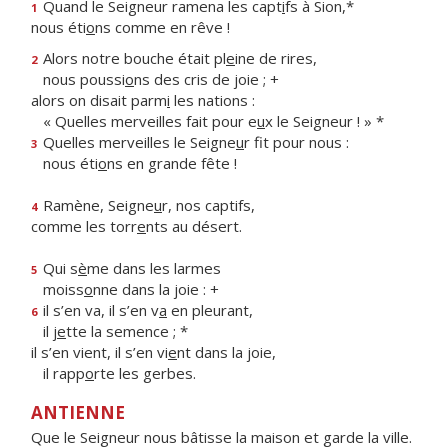
Quand le Seigneur ramena les capt
i
fs à Sion,*
1
nous éti
o
ns comme en rêve !
Alors notre bouche était pl
e
ine de rires,
2
nous poussi
o
ns des cris de joie ; +
alors on disait parm
i
les nations :
« Quelles merveilles fait pour e
u
x le Seigneur ! » *
Quelles merveilles le Seigne
u
r fit pour nous :
3
nous éti
o
ns en grande fête !
Ramène, Seigne
u
r, nos captifs,
4
comme les torr
e
nts au désert.
Qui s
è
me dans les larmes
5
moiss
o
nne dans la joie : +
il s’en va, il s’en v
a
en pleurant,
6
il j
e
tte la semence ; *
il s’en vient, il s’en vi
e
nt dans la joie,
il rapp
o
rte les gerbes.
ANTIENNE
Que le Seigneur nous bâtisse la maison et garde la ville.