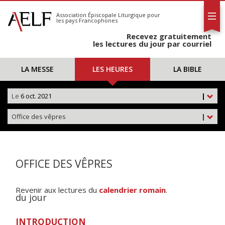
L'AELF
S'abonner
Association Épiscopale Liturgique
pour
les pays Francophones
Calendrier
Recevez gratuitement
Contact
les lectures du jour par courriel
LA MESSE
LES HEURES
LA BIBLE
Le
6 oct. 2021
|
Office des vêpres
|
OFFICE DES VÊPRES
Revenir aux lectures du
calendrier romain
.
du jour
INTRODUCTION