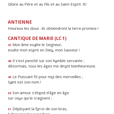
Gloire au Père et au Fils et au Saint-Esprit. R/
ANTIENNE
Heureux les doux : ils obtiendront la terre promise !
CANTIQUE DE MARIE (LC 1)
Mon âme ex
a
lte le Seigneur,
47
exulte mon esprit en Die
u
, mon Sauveur !
Il s'est penché sur son h
u
mble servante ;
48
désormais, tous les âges me dir
o
nt bienheureuse.
Le Puissant fit pour m
o
i des merveilles ;
49
S
a
int est son nom !
Son amour s'ét
e
nd d'âge en âge
50
sur ce
u
x qui le craignent ;
Déployant la f
o
rce de son bras,
51