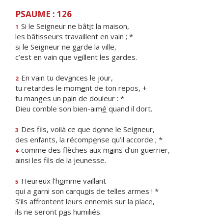
PSAUME : 126
Si le Seigneur ne bât
i
t la maison,
1
les bâtisseurs trav
a
illent en vain ; *
si le Seigneur ne g
a
rde la ville,
c’est en vain que v
e
illent les gardes.
En vain tu dev
a
nces le jour,
2
tu retardes le mom
e
nt de ton repos, +
tu manges un p
a
in de douleur : *
Dieu comble son bien-aim
é
quand il dort.
Des fils, voilà ce que d
o
nne le Seigneur,
3
des enfants, la récomp
e
nse qu’il accorde ; *
comme des flèches aux m
a
ins d’un guerrier,
4
ainsi les f
ls de la jeunesse.
Heureux l’h
o
mme vaillant
5
qui a garni son carqu
o
is de telles armes ! *
S’ils affrontent leurs ennem
i
s sur la place,
ils ne seront p
a
s humiliés.