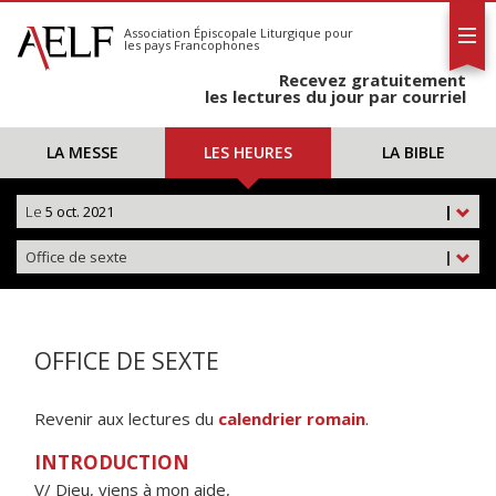
L'AELF
S'abonner
Association Épiscopale Liturgique
pour
les pays Francophones
Calendrier
Recevez gratuitement
Contact
les lectures du jour par courriel
LA MESSE
LES HEURES
LA BIBLE
Le
5 oct. 2021
|
Office de sexte
|
OFFICE DE SEXTE
Revenir aux lectures du
calendrier romain
.
INTRODUCTION
V/ Dieu, viens à mon aide,