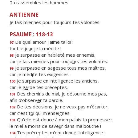
Tu rassembles les hommes.
ANTIENNE
Je fais miennes pour toujours tes volontés.
PSAUME : 118-13
De quel amour j’
a
ime ta loi :
97
tout le jo
u
r je la médite !
Je surpasse en habilet
é
mes ennemis,
98
car je fais miennes pour toujo
u
rs tes volontés.
Je surpasse en sag
e
sse tous mes maîtres,
99
car je méd
i
te tes exigences.
Je surpasse en intellig
e
nce les anciens,
100
car je g
a
rde tes préceptes.
Des chemins du mal, je déto
u
rne mes pas,
101
afin d’observ
e
r ta parole.
De tes décisions, je ne veux p
a
s m’écarter,
102
car c’est t
o
i qui m’enseignes.
Qu’elle est douce à mon pal
a
is ta promesse :
103
le miel a moins de save
u
r dans ma bouche !
Tes préceptes m’ont donn
é
l’intelligence :
104