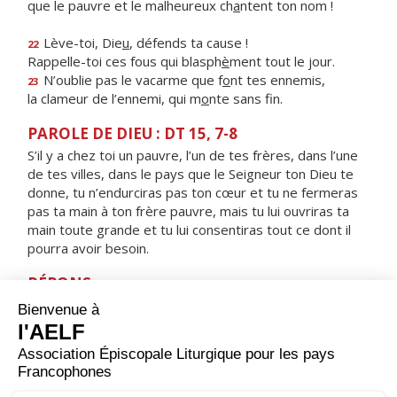
que le pauvre et le malheureux ch
a
ntent ton nom !
Lève-toi, Die
u
, défends ta cause !
22
Rappelle-toi ces fous qui blasph
è
ment tout le jour.
N’oublie pas le vacarme que f
o
nt tes ennemis,
23
la clameur de l’ennemi, qui m
o
nte sans fin.
PAROLE DE DIEU : DT 15, 7-8
S’il y a chez toi un pauvre, l’un de tes frères, dans l’une
de tes villes, dans le pays que le Seigneur ton Dieu te
donne, tu n’endurciras pas ton cœur et tu ne fermeras
pas ta main à ton frère pauvre, mais tu lui ouvriras ta
main toute grande et tu lui consentiras tout ce dont il
pourra avoir besoin.
RÉPONS
V/
Le Seigneur délivrera le pauvre qui l’appelle,
le pauvre dont il sauve la vie.
ORAISON
Dieu qui as révélé à l’Apôtre Pierre ta volonté de