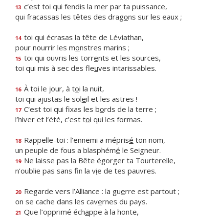
c’est toi qui fendis la m
e
r par ta puissance,
13
qui fracassas les têtes des drag
o
ns sur les eaux ;
toi qui écrasas la tête de Léviathan,
14
pour nourrir les m
o
nstres marins ;
toi qui ouvris les torr
e
nts et les sources,
15
toi qui mis à sec des fle
u
ves intarissables.
À toi le jour, à t
o
i la nuit,
16
toi qui ajustas le sol
e
il et les astres !
C’est toi qui fixas les b
o
rds de la terre ;
17
l’hiver et l’été, c’est t
o
i qui les formas.
Rappelle-toi : l’ennemi a mépris
é
ton nom,
18
un peuple de fous a blasphém
é
le Seigneur.
Ne laisse pas la Bête égorg
e
r ta Tourterelle,
19
n’oublie pas sans fin la v
i
e de tes pauvres.
Regarde vers l’Alliance : la gu
e
rre est partout ;
20
on se cache dans les cav
e
rnes du pays.
Que l’opprimé éch
a
ppe à la honte,
21