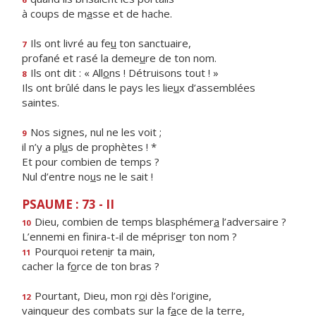
à coups de m
a
sse et de hache.
Ils ont livré au fe
u
ton sanctuaire,
7
profané et rasé la deme
u
re de ton nom.
Ils ont dit : « All
o
ns ! Détruisons tout ! »
8
Ils ont brûlé dans le pays les lie
u
x d’assemblées
saintes.
Nos signes, nul ne les voit ;
9
il n’y a pl
u
s de prophètes ! *
Et pour combien de temps ?
Nul d’entre no
u
s ne le sait !
PSAUME : 73 - II
Dieu, combien de temps blasphémer
a
l’adversaire ?
10
L’ennemi en finira-t-il de mépris
e
r ton nom ?
Pourquoi reten
i
r ta main,
11
cacher la f
o
rce de ton bras ?
Pourtant, Dieu, mon r
o
i dès l’origine,
12
vainqueur des combats sur la f
a
ce de la terre,