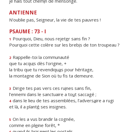
je hais tout chem
i
n de mensonge.
ANTIENNE
N’oublie pas, Seigneur, la vie de tes pauvres !
PSAUME : 73 - I
Pourquoi, Dieu, nous rejet
e
r sans fin ?
1
Pourquoi cette colère sur les breb
i
s de ton troupeau ?
Rappelle-toi la communauté
2
que tu acqu
i
s dès l’origine, +
la tribu que tu revendiqu
a
s pour héritage,
la montagne de Sion où tu f
s ta demeure.
Dirige tes pas vers ces ru
i
nes sans fin,
3
l’ennemi dans le sanctuaire a to
u
t saccagé ;
dans le lieu de tes assemblées, l’advers
a
ire a rugi
4
et là, il a plant
é
ses insignes.
On les a vus brandir la cognée,
5
comme en pl
e
ine forêt, *
quand ils brisaient les portails
6