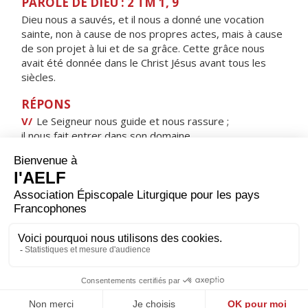
PAROLE DE DIEU : 2 TM 1, 9
Dieu nous a sauvés, et il nous a donné une vocation
sainte, non à cause de nos propres actes, mais à cause
de son projet à lui et de sa grâce. Cette grâce nous
avait été donnée dans le Christ Jésus avant tous les
siècles.
RÉPONS
V/
Le Seigneur nous guide et nous rassure ;
il nous fait entrer dans son domaine.
ORAISON
Dans ton amour inépuisable, Dieu éternel et tout-
puissant, tu combles ceux qui t'implorent, bien au-delà
de leurs mérites et de leurs désirs ; répands sur nous
ta miséricorde en délivrant notre conscience de ce qui
l'inquiète et en donnant plus que nous n'osons
demander.