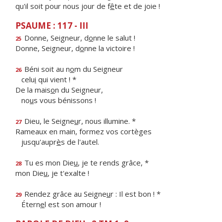
qu'il soit pour nous jour de f
ê
te et de joie !
PSAUME : 117 - III
Donne, Seigneur, d
o
nne le salut !
25
Donne, Seigneur, d
o
nne la victoire !
Béni soit au n
o
m du Seigneur
26
celu
i
qui vient ! *
De la mais
o
n du Seigneur,
no
u
s vous bénissons !
Dieu, le Seigne
u
r, nous illumine. *
27
Rameaux en main, formez vos cortèges
jusqu'aupr
è
s de l'autel.
Tu es mon Die
u
, je te rends grâce, *
28
mon Die
u
, je t'exalte !
Rendez grâce au Seigne
u
r : Il est bon ! *
29
Étern
e
l est son amour !