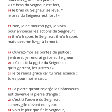
« Le bras du Seigneur est fort,
le bras du Seigne
u
r se lève, *
16
le bras du Seigne
u
r est fort ! »
Non, je ne mourrai p
a
s, je vivrai
17
pour annoncer les acti
o
ns du Seigneur :
il m'a frappé, le Seigne
u
r, il m'a frappé,
18
mais sans me livr
e
r à la mort.
Ouvrez-moi les p
o
rtes de justice :
19
j'entrerai, je rendrai gr
â
ce au Seigneur.
« C'est ici la p
o
rte du Seigneur :
20
qu'ils
e
ntrent, les justes ! »
Je te rends grâce car tu m'
a
s exaucé :
21
tu es pour m
o
i le salut.
La pierre qu'ont rejet
é
e les bâtisseurs
22
est deven
u
e la pierre d'angle :
c'est là l'œ
u
vre du Seigneur,
23
la merv
e
ille devant nos yeux.
Voici le jour que f
t le Seigneur,
24