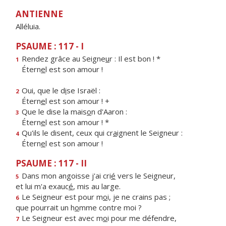
ANTIENNE
Alléluia.
PSAUME : 117 - I
Rendez grâce au Seigne
u
r : Il est bon ! *
1
Étern
e
l est son amour !
Oui, que le d
i
se Israël :
2
Étern
e
l est son amour ! +
Que le dise la mais
o
n d'Aaron :
3
Étern
e
l est son amour ! *
Qu'ils le disent, ceux qui cr
a
ignent le Seigneur :
4
Étern
e
l est son amour !
PSAUME : 117 - II
Dans mon angoisse j'ai cri
é
vers le Seigneur,
5
et lui m'a exauc
é
, mis au large.
Le Seigneur est pour m
o
i, je ne crains pas ;
6
que pourrait un h
o
mme contre moi ?
Le Seigneur est avec m
o
i pour me défendre,
7