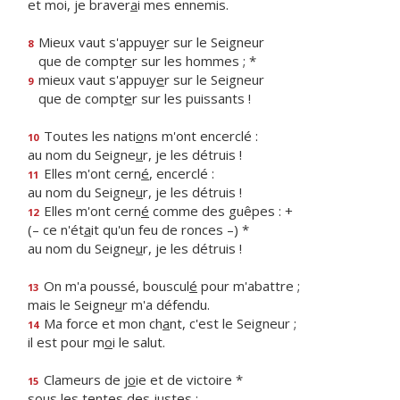
et moi, je braver
a
i mes ennemis.
Mieux vaut s'appuy
e
r sur le Seigneur
8
que de compt
e
r sur les hommes ; *
mieux vaut s'appuy
e
r sur le Seigneur
9
que de compt
e
r sur les puissants !
Toutes les nati
o
ns m'ont encerclé :
10
au nom du Seigne
u
r, je les détruis !
Elles m'ont cern
é
, encerclé :
11
au nom du Seigne
u
r, je les détruis !
Elles m'ont cern
é
comme des guêpes : +
12
(– ce n'ét
a
it qu'un feu de ronces –) *
au nom du Seigne
u
r, je les détruis !
On m'a poussé, bouscul
é
pour m'abattre ;
13
mais le Seigne
u
r m'a défendu.
Ma force et mon ch
a
nt, c'est le Seigneur ;
14
il est pour m
o
i le salut.
Clameurs de j
o
ie et de victoire *
15
sous les t
e
ntes des justes :