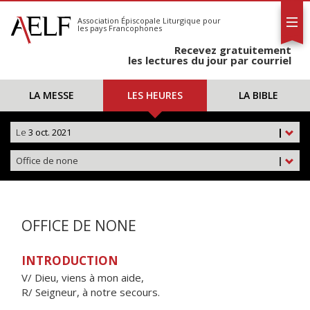
L'AELF
S'abonner
Association Épiscopale Liturgique
pour
les pays Francophones
Calendrier
Recevez gratuitement
Contact
les lectures du jour par courriel
LA MESSE
LES HEURES
LA BIBLE
Le
3 oct. 2021
|
Office de none
|
OFFICE DE NONE
INTRODUCTION
V/ Dieu, viens à mon aide,
R/ Seigneur, à notre secours.