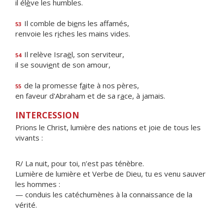
il él
è
ve les humbles.
Il comble de bi
e
ns les affamés,
53
renvoie les r
i
ches les mains vides.
Il relève Isra
ë
l, son serviteur,
54
il se souvi
e
nt de son amour,
de la promesse f
a
ite à nos pères,
55
en faveur d'Abraham et de sa r
a
ce, à jamais.
INTERCESSION
Prions le Christ, lumière des nations et joie de tous les
vivants :
R/ La nuit, pour toi, n’est pas ténèbre.
Lumière de lumière et Verbe de Dieu, tu es venu sauver
les hommes :
— conduis les catéchumènes à la connaissance de la
vérité.