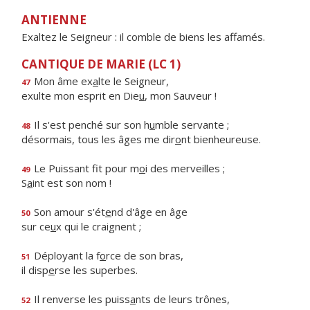
ANTIENNE
Exaltez le Seigneur : il comble de biens les affamés.
CANTIQUE DE MARIE (LC 1)
Mon âme ex
a
lte le Seigneur,
47
exulte mon esprit en Die
u
, mon Sauveur !
Il s'est penché sur son h
u
mble servante ;
48
désormais, tous les âges me dir
o
nt bienheureuse.
Le Puissant fit pour m
o
i des merveilles ;
49
S
a
int est son nom !
Son amour s'ét
e
nd d'âge en âge
50
sur ce
u
x qui le craignent ;
Déployant la f
o
rce de son bras,
51
il disp
e
rse les superbes.
Il renverse les puiss
a
nts de leurs trônes,
52