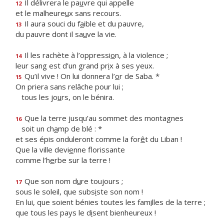
Il délivrera le pa
u
vre qui appelle
12
et le malheure
u
x sans recours.
Il aura souci du f
a
ible et du pauvre,
13
du pauvre dont il sa
u
ve la vie.
Il les rachète à l’oppressi
o
n, à la violence ;
14
leur sang est d’un grand pr
i
x à ses yeux.
Qu’il vive ! On lui donnera l’
o
r de Saba. *
15
On priera sans relâche pour lui ;
tous les jo
u
rs, on le bénira.
Que la terre jusqu’au sommet des montagnes
16
soit un ch
a
mp de blé : *
et ses épis onduleront comme la for
ê
t du Liban !
Que la ville devi
e
nne florissante
comme l’h
e
rbe sur la terre !
Que son nom d
u
re toujours ;
17
sous le soleil, que subs
i
ste son nom !
En lui, que soient bénies toutes les fam
i
lles de la terre ;
que tous les pays le d
i
sent bienheureux !