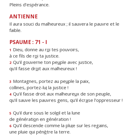
Pleins d’espérance.
ANTIENNE
Il aura souci du malheureux ; il sauvera le pauvre et le
faible.
PSAUME : 71 - I
Dieu, donne au r
o
i tes pouvoirs,
1
à ce fils de r
o
i ta justice.
Qu’il gouverne ton pe
u
ple avec justice,
2
qu’il fasse dr
o
it aux malheureux !
Montagnes, portez au pe
u
ple la paix,
3
collines, portez-lu
i
la justice !
Qu’il fasse droit aux malheure
u
x de son peuple,
4
qu’il sauve les pauvres gens, qu’il écr
a
se l’oppresseur !
Qu’il dure sous le sol
e
il et la lune
5
de générati
o
n en génération !
Qu’il descende comme la plu
i
e sur les regains,
6
une pluie qui pén
è
tre la terre.