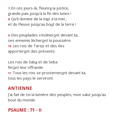
En ces jours-là, fleurir
a
la justice,
7
grande paix jusqu’à la f
n des lunes !
Qu’il domine de la m
e
r à la mer,
8
et du Fleuve jusqu’au bo
u
t de la terre !
Des peuplades s’incliner
o
nt devant lui,
9
ses ennemis lècher
o
nt la poussière.
Les rois de Tars
i
s et des Iles
10
apporter
o
nt des présents.
Les rois de Sab
a
et de Seba
fer
o
nt leur offrande.
Tous les rois se prosterner
o
nt devant lui,
11
tous les pa
y
s le serviront.
ANTIENNE
J’ai fait de toi la lumière des peuples, mon salut jusqu’au
bout du monde.
PSAUME : 71 - II