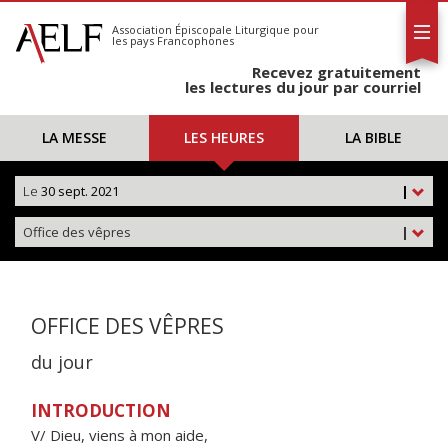
L'AELF
S'abonner
Association Épiscopale Liturgique
pour
les pays Francophones
Calendrier
Recevez gratuitement
Contact
les lectures du jour par courriel
LA MESSE
LES HEURES
LA BIBLE
Le
30 sept. 2021
|
Office des vêpres
|
OFFICE DES VÊPRES
du jour
INTRODUCTION
V/ Dieu, viens à mon aide,