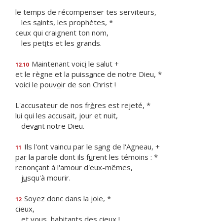
le temps de récompenser tes serviteurs,
les s
a
ints, les prophètes, *
ceux qui craignent ton nom,
les pet
i
ts et les grands.
Maintenant voic
i
le salut +
12.10
et le règne et la puiss
a
nce de notre Dieu, *
voici le pouv
o
ir de son Christ !
L'accusateur de nos fr
è
res est rejeté, *
lui qui les accusait, jour et nuit,
dev
a
nt notre Dieu.
Ils l'ont vaincu par le s
a
ng de l'Agneau, +
11
par la parole dont ils f
u
rent les témoins : *
renonçant à l'amour d'eux-mêmes,
j
u
squ'à mourir.
Soyez d
o
nc dans la joie, *
12
cieux,
et vous, habit
a
nts des cieux !