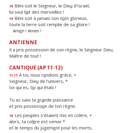
Béni soit le Seigneur, le Die
u
d’Israël,
18
lui seul f
a
it des merveilles !
Béni soit à jamais son n
o
m glorieux,
19
toute la terre soit remplie de sa gloire !
Am
e
n ! Amen !
ANTIENNE
Il a pris possession de son règne, le Seigneur Dieu,
Maître de tout !
CANTIQUE (AP 11-12)
À toi, nous r
e
ndons grâce, +
11.17
Seigneur, Die
u
de l'univers, *
toi qui es, t
o
i qui étais !
Tu as saisi ta gr
a
nde puissance
et pris possessi
o
n de ton règne.
Les peuples s'étaient mis en colère, +
18
alors, ta col
è
re est venue *
et le temps du jugem
e
nt pour les morts,