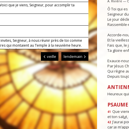
A. Rivière — 
 Voici que je viens, Seigneur, pour accomplir ta
Ô Toi qui e
.
Seigneur du 
Le jour déclin
Rassemble-n
1
Accorde-nous
Et la vieille
invites, Seigneur, à nous réunir près de toi comme
Fais que, le 
tres qui montaient au Temple à la neuvième heure.
e prière faite au nom de Jésus appelle ton salut sur
Ta gloire enf
ux qui invoquent son nom. Lui qui règne.
veille
lendemain
Exauce-nous
Par Jésus Ch
Qui règne av
Depuis toujo
ANTIEN
Heureux qui 
PSAUME :
Que vienn
41
et ton sal
u
t
J’aurai po
42
car je m’app