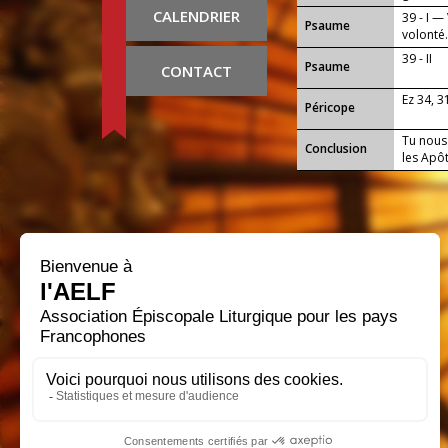
CALENDRIER
39 - I —
Psaume
volonté
39 - II
Psaume
CONTACT
Ez 34, 3
Péricope
Tu nous 
Conclusion
les Apô
Que notr
tous ce