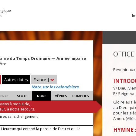
urgique
le
es
OFFICE
maine du Temps Ordinaire — Année Impaire
être
Revenir aux
Autres dates
France
|
INTROD
Note sur les calendriers
V/ Dieu, vie
R/ Seigneur,
IERCE
SEXTE
NONE
VÊPRES
COMPLIES
Gloire au Pèr
 viens à mon aide,
au Dieu qui e
eur, à notre secours.
pour les siè
ui es sans changement
Amen. (Allélu
 Heureux qui entend la parole de Dieu et qui la
HYMNE :