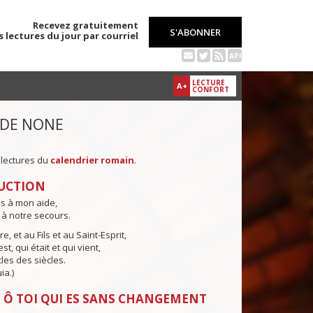
Recevez gratuitement
S'ABONNER
s lectures du jour par courriel
API
LECTURE
A+
CONFORT
 DE NONE
 lectures du
calendrier romain
.
UCTION
ns à mon aide,
 à notre secours.
e, et au Fils et au Saint-Esprit,
st, qui était et qui vient,
cles des siècles.
ia.)
 Ô TOI QUI ES SANS CHANGEMENT