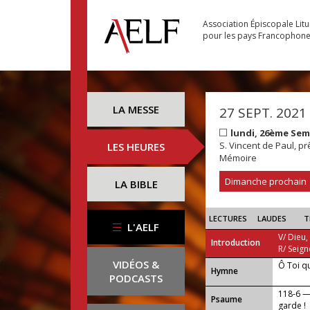
Association Épiscopale Lit
pour les pays Francophon
LA MESSE
27 SEPT. 2021
lundi, 26ème Se
S. Vincent de Paul, pr
LES HEURES
Mémoire
Dimanche prochain
LA BIBLE
LECTURES
LAUDES
T
L'AELF
V/ Dieu,
Introduction
R/ Seign
VIDÉOS &
Ô Toi q
...
Hymne
PODCASTS
118-6 —
Psaume
garde !