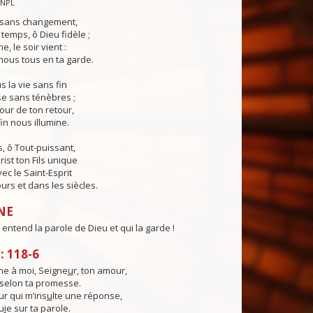
CNPL
s sans changement,
temps, ô Dieu fidèle ;
e, le soir vient :
ous tous en ta garde.
 la vie sans fin
sse sans ténèbres ;
jour de ton retour,
in nous illumine.
, ô Tout-puissant,
rist ton Fils unique
ec le Saint-Esprit
urs et dans les siècles.
NE
entend la parole de Dieu et qui la garde !
 118-6
e à moi, Seigne
u
r, ton amour,
, selon ta promesse.
ur qui m’ins
u
lte une réponse,
u
i
e sur ta parole.