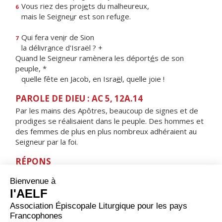
Vous riez des proj
e
ts du malheureux,
6
mais le Seigne
u
r est son refuge.
Qui fera ven
i
r de Sion
7
la délivr
a
nce d'Israël ? +
Quand le Seigneur ramènera les déport
é
s de son
peuple, *
quelle fête en Jacob, en Isra
ë
l, quelle joie !
PAROLE DE DIEU : AC 5, 12A.14
Par les mains des Apôtres, beaucoup de signes et de
prodiges se réalisaient dans le peuple. Des hommes et
des femmes de plus en plus nombreux adhéraient au
Seigneur par la foi.
RÉPONS
V/ Ils ont gardé les volontés du Seigneur,
les lois qu'il leur donna.
ORAISON
Dans ta miséricorde inépuisable, Seigneur, tu as choisi