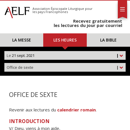
L'AELF
S'abonner
Association Épiscopale Liturgique
pour
les pays Francophones
Calendrier
Recevez gratuitement
Contact
les lectures du jour par courriel
LA MESSE
LES HEURES
LA BIBLE
Le
21 sept. 2021
|
Office de sexte
|
OFFICE DE SEXTE
Revenir aux lectures du
calendrier romain
.
INTRODUCTION
V/ Dieu, viens à mon aide,