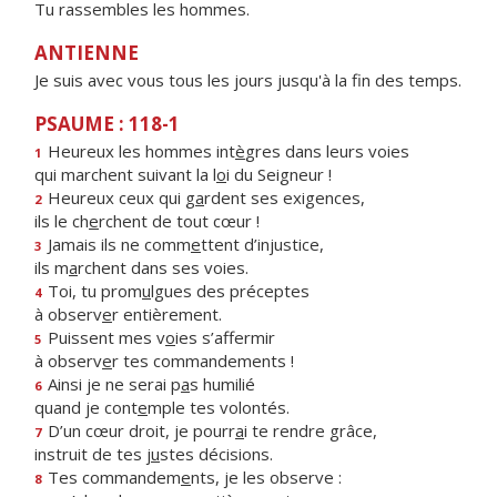
Tu rassembles les hommes.
ANTIENNE
Je suis avec vous tous les jours jusqu'à la fin des temps.
PSAUME : 118-1
Heureux les hommes int
è
gres dans leurs voies
1
qui marchent suivant la l
o
i du Seigneur !
Heureux ceux qui g
a
rdent ses exigences,
2
ils le ch
e
rchent de tout cœur !
Jamais ils ne comm
e
ttent d’injustice,
3
ils m
a
rchent dans ses voies.
Toi, tu prom
u
lgues des préceptes
4
à observ
e
r entièrement.
Puissent mes v
o
ies s’affermir
5
à observ
e
r tes commandements !
Ainsi je ne serai p
a
s humilié
6
quand je cont
e
mple tes volontés.
D’un cœur droit, je pourr
a
i te rendre grâce,
7
instruit de tes j
u
stes décisions.
Tes commandem
e
nts, je les observe :
8