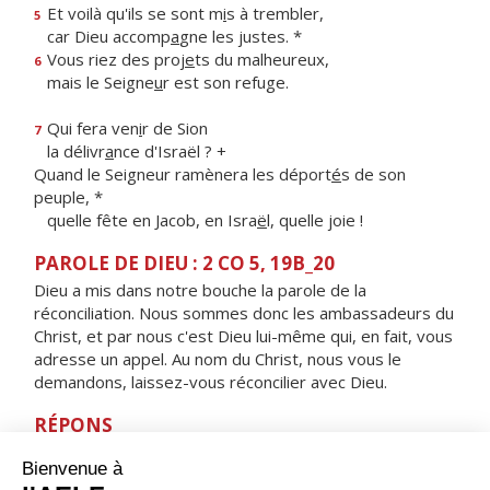
Et voilà qu'ils se sont m
i
s à trembler,
5
car Dieu accomp
a
gne les justes. *
Vous riez des proj
e
ts du malheureux,
6
mais le Seigne
u
r est son refuge.
Qui fera ven
i
r de Sion
7
la délivr
a
nce d'Israël ? +
Quand le Seigneur ramènera les déport
é
s de son
peuple, *
quelle fête en Jacob, en Isra
ë
l, quelle joie !
PAROLE DE DIEU : 2 CO 5, 19B_20
Dieu a mis dans notre bouche la parole de la
réconciliation. Nous sommes donc les ambassadeurs du
Christ, et par nous c'est Dieu lui-même qui, en fait, vous
adresse un appel. Au nom du Christ, nous vous le
demandons, laissez-vous réconcilier avec Dieu.
RÉPONS
V/ Par toute la terre s'en va leur message,
et la Bonne Nouvelle aux limites du monde.