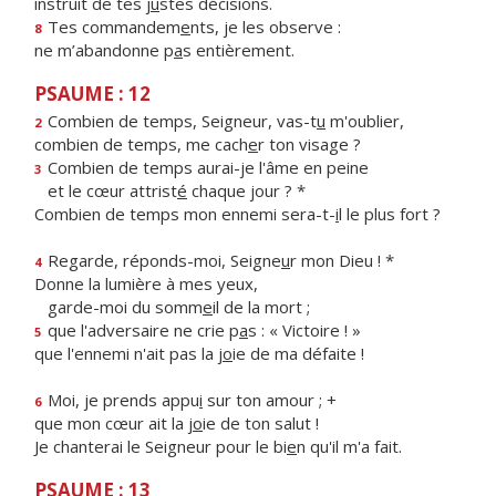
instruit de tes j
u
stes décisions.
Tes commandem
e
nts, je les observe :
8
ne m’abandonne p
a
s entièrement.
PSAUME : 12
Combien de temps, Seigneur, vas-t
u
m'oublier,
2
combien de temps, me cach
e
r ton visage ?
Combien de temps aurai-je l'âme en peine
3
et le cœur attrist
é
chaque jour ? *
Combien de temps mon ennemi sera-t-
i
l le plus fort ?
Regarde, réponds-moi, Seigne
u
r mon Dieu ! *
4
Donne la lumière à mes yeux,
garde-moi du somm
e
il de la mort ;
que l'adversaire ne crie p
a
s : « Victoire ! »
5
que l'ennemi n'ait pas la j
o
ie de ma défaite !
Moi, je prends appu
i
sur ton amour ; +
6
que mon cœur ait la j
o
ie de ton salut !
Je chanterai le Seigneur pour le bi
e
n qu'il m'a fait.
PSAUME : 13