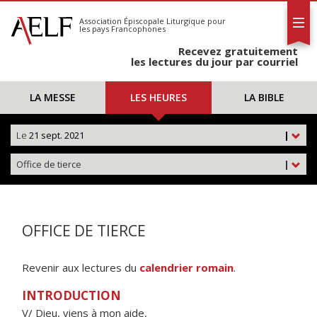
L'AELF
S'abonner
Association Épiscopale Liturgique
pour
les pays Francophones
Calendrier
Recevez gratuitement
Contact
les lectures du jour par courriel
LA MESSE
LES HEURES
LA BIBLE
Le
21 sept. 2021
|
Office de tierce
|
OFFICE DE TIERCE
Revenir aux lectures du
calendrier romain
.
INTRODUCTION
V/ Dieu, viens à mon aide,