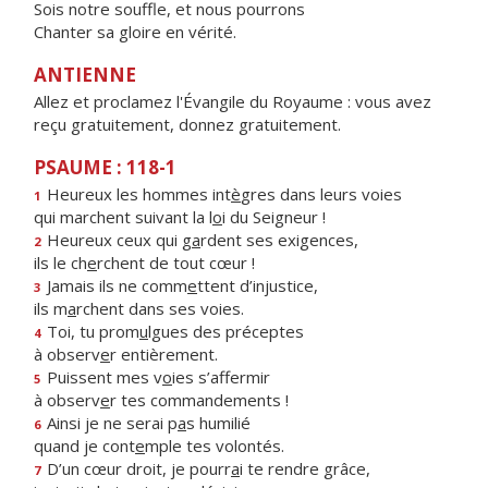
Sois notre souffle, et nous pourrons
Chanter sa gloire en vérité.
ANTIENNE
Allez et proclamez l'Évangile du Royaume : vous avez
reçu gratuitement, donnez gratuitement.
PSAUME : 118-1
Heureux les hommes int
è
gres dans leurs voies
1
qui marchent suivant la l
o
i du Seigneur !
Heureux ceux qui g
a
rdent ses exigences,
2
ils le ch
e
rchent de tout cœur !
Jamais ils ne comm
e
ttent d’injustice,
3
ils m
a
rchent dans ses voies.
Toi, tu prom
u
lgues des préceptes
4
à observ
e
r entièrement.
Puissent mes v
o
ies s’affermir
5
à observ
e
r tes commandements !
Ainsi je ne serai p
a
s humilié
6
quand je cont
e
mple tes volontés.
D’un cœur droit, je pourr
a
i te rendre grâce,
7