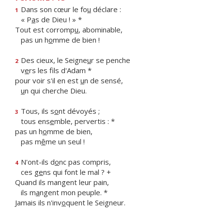
Dans son cœur le fo
u
déclare :
1
« P
a
s de Dieu ! » *
Tout est corromp
u
, abominable,
pas un h
o
mme de bien !
Des cieux, le Seigne
u
r se penche
2
v
e
rs les fils d'Adam *
pour voir s'il en est
u
n de sensé,
u
n qui cherche Dieu.
Tous, ils s
o
nt dévoyés ;
3
tous ens
e
mble, pervertis : *
pas un h
o
mme de bien,
pas m
ê
me un seul !
N'ont-ils d
o
nc pas compris,
4
ces g
e
ns qui font le mal ? +
Quand ils mangent leur pain,
ils m
a
ngent mon peuple. *
Jamais ils n'inv
o
quent le Seigneur.