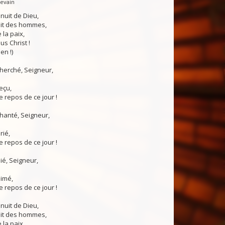
Levain
 nuit de Dieu,
uit des hommes,
 la paix,
us Christ !
en !)
 cherché, Seigneur,
reçu,
 repos de ce jour !
chanté, Seigneur,
rié,
 repos de ce jour !
nié, Seigneur,
aimé,
 repos de ce jour !
 nuit de Dieu,
uit des hommes,
 la paix,