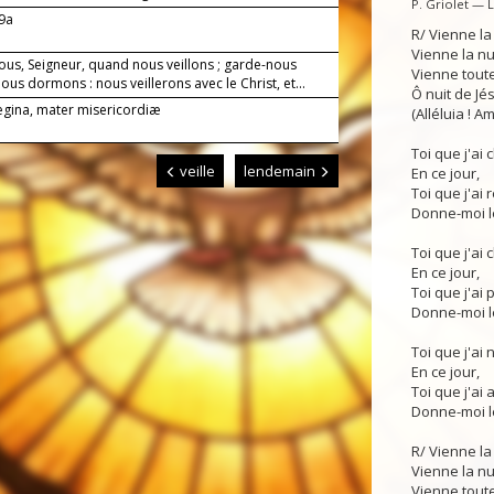
P. Griolet — 
-9a
R/ Vienne la
Vienne la n
ous, Seigneur, quand nous veillons ; garde-nous
Vienne toute
us dormons : nous veillerons avec le Christ, et...
Ô nuit de Jés
Regina, mater misericordiæ
(Alléluia ! Am
Toi que j'ai
veille
lendemain
En ce jour,
Toi que j'ai 
Donne-moi le
Toi que j'ai 
En ce jour,
Toi que j'ai p
Donne-moi le
Toi que j'ai 
En ce jour,
Toi que j'ai 
Donne-moi le
R/ Vienne la
Vienne la n
Vienne toute