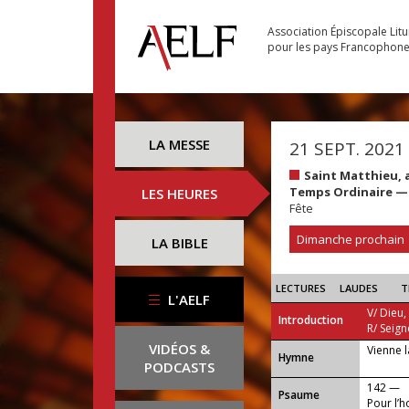
Association Épiscopale Lit
pour les pays Francophon
LA MESSE
21 SEPT. 2021
Saint Matthieu, 
Temps Ordinaire —
LES HEURES
Fête
Dimanche prochain
LA BIBLE
LECTURES
LAUDES
T
L'AELF
V/ Dieu,
Introduction
R/ Seign
VIDÉOS &
Vienne l
...
Hymne
PODCASTS
142 —
Psaume
Pour l’h