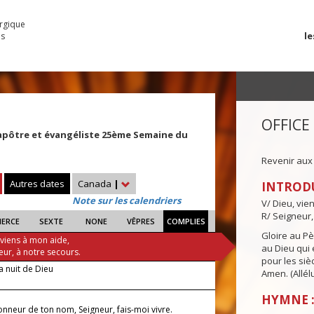
urgique
le
es
OFFICE
apôtre et évangéliste 25ème Semaine du
Revenir aux
Autres dates
Canada
|
INTROD
Note sur les calendriers
V/ Dieu, vie
R/ Seigneur,
IERCE
SEXTE
NONE
VÊPRES
COMPLIES
Gloire au Pèr
 viens à mon aide,
au Dieu qui e
eur, à notre secours.
pour les siè
a nuit de Dieu
Amen. (Allélu
HYMNE :
onneur de ton nom, Seigneur, fais-moi vivre.