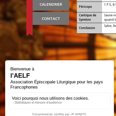
CALENDRIER
1 P 5, 8
Péricope
Cantique de
Sauve-n
CONTACT
Syméon
quand no
Salve, 
Conclusion