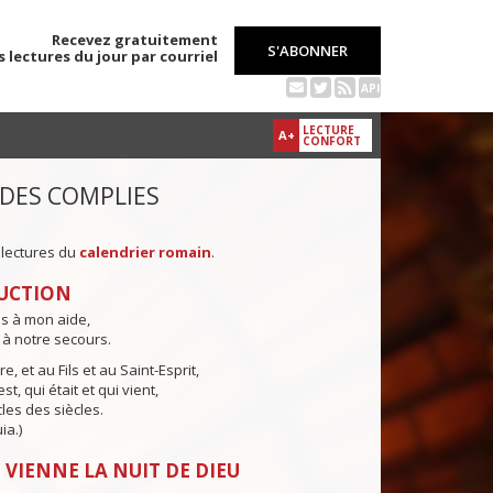
Recevez gratuitement
S'ABONNER
s lectures du jour par courriel
API
LECTURE
A+
CONFORT
 DES COMPLIES
 lectures du
calendrier romain
.
UCTION
ns à mon aide,
 à notre secours.
e, et au Fils et au Saint-Esprit,
st, qui était et qui vient,
cles des siècles.
ia.)
 VIENNE LA NUIT DE DIEU