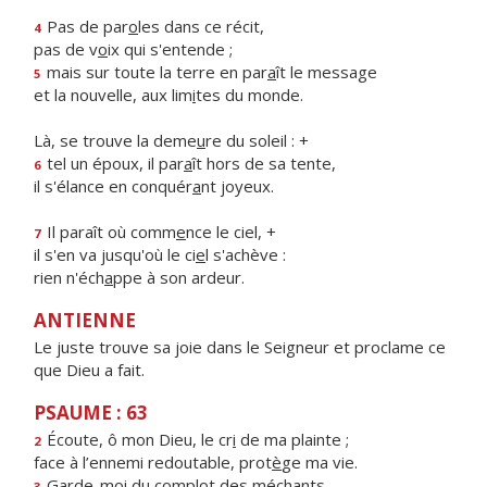
Pas de par
o
les dans ce récit,
4
pas de v
o
ix qui s'entende ;
mais sur toute la terre en par
a
ît le message
5
et la nouvelle, aux lim
i
tes du monde.
Là, se trouve la deme
u
re du soleil : +
tel un époux, il par
a
ît hors de sa tente,
6
il s'élance en conquér
a
nt joyeux.
Il paraît où comm
e
nce le ciel, +
7
il s'en va jusqu'où le ci
e
l s'achève :
rien n'éch
a
ppe à son ardeur.
ANTIENNE
Le juste trouve sa joie dans le Seigneur et proclame ce
que Dieu a fait.
PSAUME : 63
Écoute, ô mon Dieu, le cr
i
de ma plainte ;
2
face à l’ennemi redoutable, prot
è
ge ma vie.
Garde-moi du compl
o
t des méchants,
3