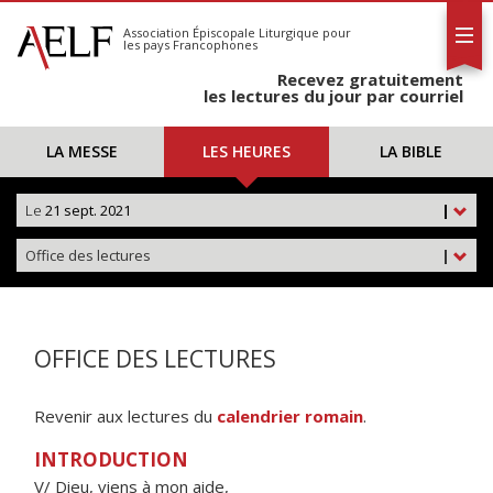
L'AELF
S'abonner
Association Épiscopale Liturgique
pour
les pays Francophones
Calendrier
Recevez gratuitement
Contact
les lectures du jour par courriel
LA MESSE
LES HEURES
LA BIBLE
Le
21 sept. 2021
|
Office des lectures
|
OFFICE DES LECTURES
Revenir aux lectures du
calendrier romain
.
INTRODUCTION
V/ Dieu, viens à mon aide,