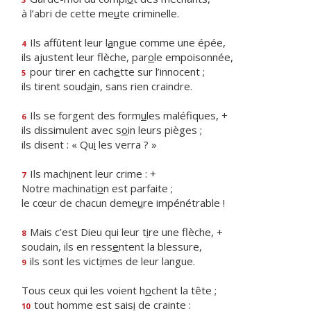
à l’abri de cette me
u
te criminelle.
Ils affûtent leur l
a
ngue comme une épée,
4
ils ajustent leur flèche, par
o
le empoisonnée,
pour tirer en cach
e
tte sur l’innocent ;
5
ils tirent soud
a
in, sans rien craindre.
Ils se forgent des form
u
les maléfiques, +
6
ils dissimulent avec s
o
in leurs pièges ;
ils disent : « Qu
i
les verra ? »
Ils mach
i
nent leur crime : +
7
Notre machinati
o
n est parfaite ;
le cœur de chacun deme
u
re impénétrable !
Mais c’est Dieu qui leur t
i
re une flèche, +
8
soudain, ils en ress
e
ntent la blessure,
ils sont les vict
i
mes de leur langue.
9
Tous ceux qui les voient h
o
chent la tête ;
tout homme est sais
i
de crainte :
10