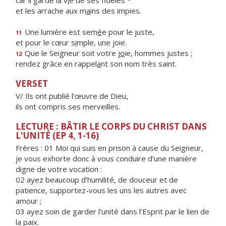
car il garde la v
i
e de ses fidèles *
et les arrache aux m
a
ins des impies.
Une lumière est sem
é
e pour le juste,
11
et pour le cœur s
i
mple, une joie.
Que le Seigneur soit votre j
o
ie, hommes justes ;
12
rendez grâce en rappel
a
nt son nom très saint.
VERSET
V/ Ils ont publié l'œuvre de Dieu,
ils ont compris ses merveilles.
LECTURE : BÂTIR LE CORPS DU CHRIST DANS
L'UNITÉ (EP 4, 1-16)
Frères : 01 Moi qui suis en prison à cause du Seigneur,
je vous exhorte donc à vous conduire d’une manière
digne de votre vocation :
02 ayez beaucoup d’humilité, de douceur et de
patience, supportez-vous les uns les autres avec
amour ;
03 ayez soin de garder l’unité dans l’Esprit par le lien de
la paix.