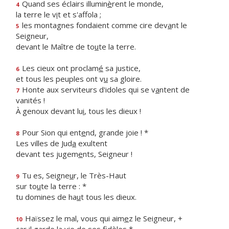
Quand ses éclairs illumin
è
rent le monde,
4
la terre le v
i
t et s'affola ;
les montagnes fondaient comme cire dev
a
nt le
5
Seigneur,
devant le Maître de to
u
te la terre.
Les cieux ont proclam
é
sa justice,
6
et tous les peuples ont v
u
sa gloire.
Honte aux serviteurs d'idoles qui se v
a
ntent de
7
vanités !
À genoux devant lu
i
, tous les dieux !
Pour Sion qui ent
e
nd, grande joie ! *
8
Les villes de Jud
a
exultent
devant tes jugem
e
nts, Seigneur !
Tu es, Seigne
u
r, le Très-Haut
9
sur to
u
te la terre : *
tu domines de ha
u
t tous les dieux.
Haïssez le mal, vous qui aim
e
z le Seigneur, +
10