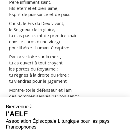
Père infiniment saint,
Fils éternel et bien-aimé,
Esprit de puissance et de paix.
Christ, le Fils du Dieu vivant,
le Seigneur de la gloire,
tu n'as pas craint de prendre chair
dans le corps d'une vierge
pour libérer l'humanité captive.
Par ta victoire sur la mort,
tu as ouvert à tout croyant
les portes du Royaume ;
tu règnes à la droite du Père ;
tu viendras pour le jugement.
Montre-toi le défenseur et l'ami
des hommes sauvés par ton sang :
prends-les avec tous les saints
dans ta joie et dans ta lumière.
ORAISON
Dans ta miséricorde inépuisable, Seigneur, tu as choisi