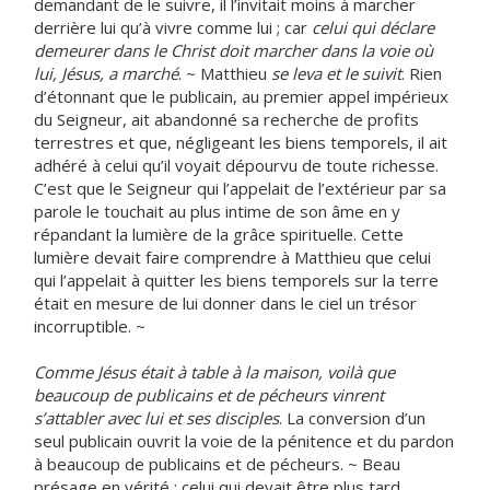
demandant de le suivre, il l’invitait moins à marcher
derrière lui qu’à vivre comme lui ; car
celui qui déclare
demeurer dans le Christ doit marcher dans la voie où
lui, Jésus, a marché
. ~ Matthieu
se leva et le suivit
. Rien
d’étonnant que le publicain, au premier appel impérieux
du Seigneur, ait abandonné sa recherche de profits
terrestres et que, négligeant les biens temporels, il ait
adhéré à celui qu’il voyait dépourvu de toute richesse.
C’est que le Seigneur qui l’appelait de l’extérieur par sa
parole le touchait au plus intime de son âme en y
répandant la lumière de la grâce spirituelle. Cette
lumière devait faire comprendre à Matthieu que celui
qui l’appelait à quitter les biens temporels sur la terre
était en mesure de lui donner dans le ciel un trésor
incorruptible. ~
Comme Jésus était à table à la maison, voilà que
beaucoup de publicains et de pécheurs vinrent
s’attabler avec lui et ses disciples
. La conversion d’un
seul publicain ouvrit la voie de la pénitence et du pardon
à beaucoup de publicains et de pécheurs. ~ Beau
présage en vérité : celui qui devait être plus tard