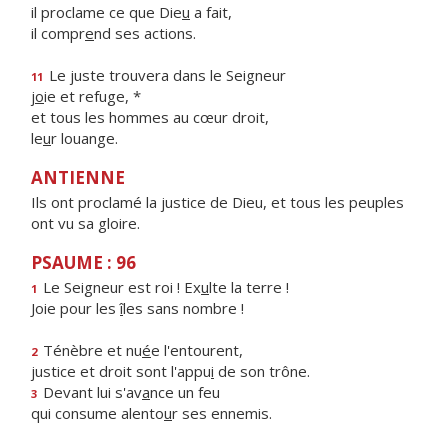
il proclame ce que Die
u
a fait,
il compr
e
nd ses actions.
Le juste trouvera dans le Seigneur
11
j
o
ie et refuge, *
et tous les hommes au cœur droit,
le
u
r louange.
ANTIENNE
Ils ont proclamé la justice de Dieu, et tous les peuples
ont vu sa gloire.
PSAUME : 96
Le Seigneur est roi ! Ex
u
lte la terre !
1
Joie pour les
î
les sans nombre !
Ténèbre et nu
é
e l'entourent,
2
justice et droit sont l'appu
i
de son trône.
Devant lui s'av
a
nce un feu
3
qui consume alento
u
r ses ennemis.