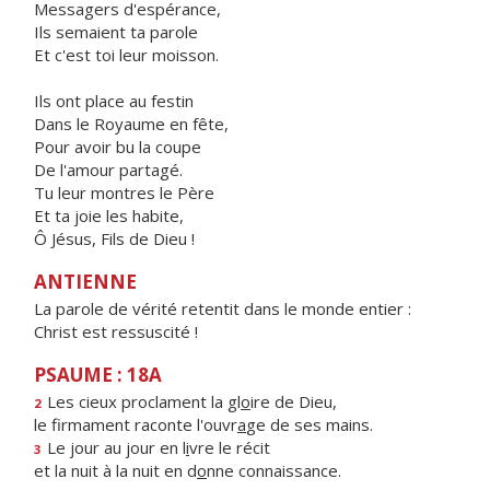
Messagers d'espérance,
Ils semaient ta parole
Et c'est toi leur moisson.
Ils ont place au festin
Dans le Royaume en fête,
Pour avoir bu la coupe
De l'amour partagé.
Tu leur montres le Père
Et ta joie les habite,
Ô Jésus, Fils de Dieu !
ANTIENNE
La parole de vérité retentit dans le monde entier :
Christ est ressuscité !
PSAUME : 18A
Les cieux proclament la gl
o
ire de Dieu,
2
le firmament raconte l'ouvr
a
ge de ses mains.
Le jour au jour en l
i
vre le récit
3
et la nuit à la nuit en d
o
nne connaissance.