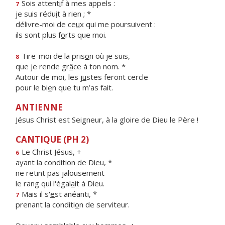
Sois attent
i
f à mes appels :
7
je suis rédu
i
t à rien ; *
délivre-moi de ce
u
x qui me poursuivent :
ils sont plus f
o
rts que moi.
Tire-moi de la pris
o
n où je suis,
8
que je rende gr
â
ce à ton nom. *
Autour de moi, les j
u
stes feront cercle
pour le bi
e
n que tu m’as fait.
ANTIENNE
Jésus Christ est Seigneur, à la gloire de Dieu le Père !
CANTIQUE (PH 2)
Le Christ Jésus, +
6
ayant la conditi
o
n de Dieu, *
ne retint pas jalousement
le rang qui l'égal
a
it à Dieu.
Mais il s'
e
st anéanti, *
7
prenant la conditi
o
n de serviteur.