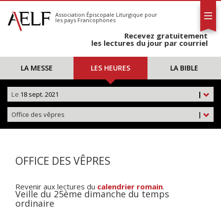
L'AELF
S'abonner
Association Épiscopale Liturgique
pour
les pays Francophones
Calendrier
Recevez gratuitement
Contact
les lectures du jour par courriel
LA MESSE
LES HEURES
LA BIBLE
Le
18 sept. 2021
|
Office des vêpres
|
OFFICE DES VÊPRES
Revenir aux lectures du
calendrier romain
.
Veille du 25ème dimanche du temps
ordinaire