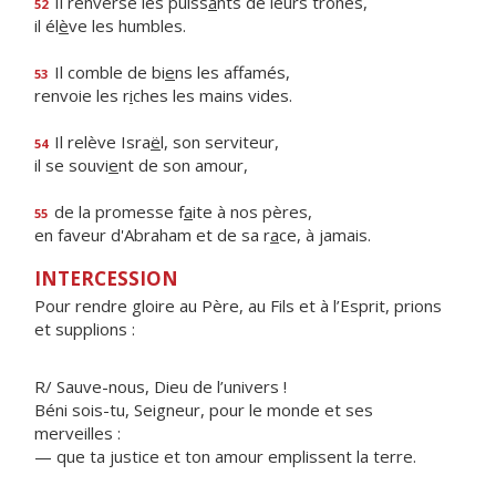
Il renverse les puiss
a
nts de leurs trônes,
52
il él
è
ve les humbles.
Il comble de bi
e
ns les affamés,
53
renvoie les r
i
ches les mains vides.
Il relève Isra
ë
l, son serviteur,
54
il se souvi
e
nt de son amour,
de la promesse f
a
ite à nos pères,
55
en faveur d'Abraham et de sa r
a
ce, à jamais.
INTERCESSION
Pour rendre gloire au Père, au Fils et à l’Esprit, prions
et supplions :
R/ Sauve-nous, Dieu de l’univers !
Béni sois-tu, Seigneur, pour le monde et ses
merveilles :
— que ta justice et ton amour emplissent la terre.