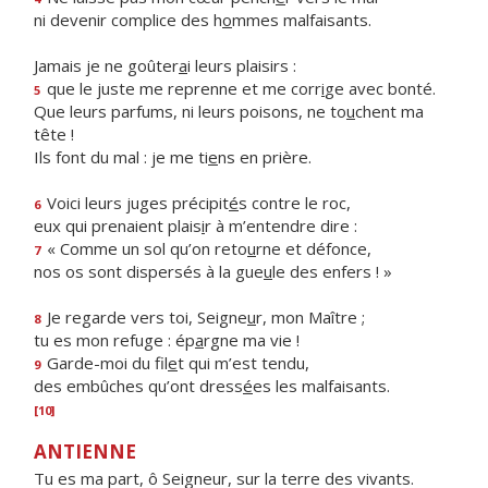
ni devenir complice des h
o
mmes malfaisants.
Jamais je ne goûter
a
i leurs plaisirs :
que le juste me reprenne et me corr
i
ge avec bonté.
5
Que leurs parfums, ni leurs poisons, ne to
u
chent ma
tête !
Ils font du mal : je me ti
e
ns en prière.
Voici leurs juges précipit
é
s contre le roc,
6
eux qui prenaient plais
i
r à m’entendre dire :
« Comme un sol qu’on reto
u
rne et défonce,
7
nos os sont dispersés à la gue
u
le des enfers ! »
Je regarde vers toi, Seigne
u
r, mon Maître ;
8
tu es mon refuge : ép
a
rgne ma vie !
Garde-moi du fil
e
t qui m’est tendu,
9
des embûches qu’ont dress
é
es les malfaisants.
[10]
ANTIENNE
Tu es ma part, ô Seigneur, sur la terre des vivants.