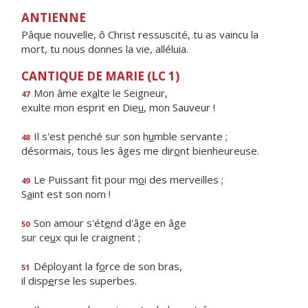
ANTIENNE
Pâque nouvelle, ô Christ ressuscité, tu as vaincu la
mort, tu nous donnes la vie, alléluia.
CANTIQUE DE MARIE (LC 1)
Mon âme ex
a
lte le Seigneur,
47
exulte mon esprit en Die
u
, mon Sauveur !
Il s'est penché sur son h
u
mble servante ;
48
désormais, tous les âges me dir
o
nt bienheureuse.
Le Puissant fit pour m
o
i des merveilles ;
49
S
a
int est son nom !
Son amour s'ét
e
nd d'âge en âge
50
sur ce
u
x qui le craignent ;
Déployant la f
o
rce de son bras,
51
il disp
e
rse les superbes.