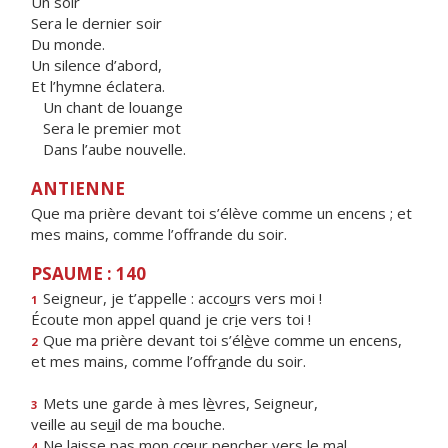
Un soir
Sera le dernier soir
Du monde.
Un silence d’abord,
Et l’hymne éclatera.
Un chant de louange
Sera le premier mot
Dans l’aube nouvelle.
ANTIENNE
Que ma prière devant toi s’élève comme un encens ; et
mes mains, comme l’offrande du soir.
PSAUME : 140
Seigneur, je t’appelle : acco
u
rs vers moi !
1
Écoute mon appel quand je cr
i
e vers toi !
Que ma prière devant toi s’él
è
ve comme un encens,
2
et mes mains, comme l’offr
a
nde du soir.
Mets une garde à mes l
è
vres, Seigneur,
3
veille au se
u
il de ma bouche.
Ne laisse pas mon cœur pench
e
r vers le mal
4