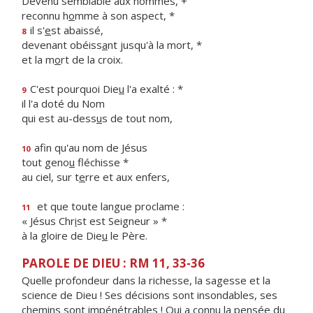
Devenu semblable aux hommes, +
reconnu h
o
mme à son aspect, *
il s'
e
st abaissé,
8
devenant obéiss
a
nt jusqu'à la mort, *
et la m
o
rt de la croix.
C'est pourquoi Die
u
l'a exalté : *
9
il l'a doté du Nom
qui est au-dess
u
s de tout nom,
afin qu'au nom de Jésus
10
tout geno
u
fléchisse *
au ciel, sur t
e
rre et aux enfers,
et que toute langue proclame :
11
« Jésus Chr
i
st est Seigneur » *
à la gloire de Die
u
le Père.
PAROLE DE DIEU : RM 11, 33-36
Quelle profondeur dans la richesse, la sagesse et la
science de Dieu ! Ses décisions sont insondables, ses
chemins sont impénétrables ! Qui a connu la pensée du