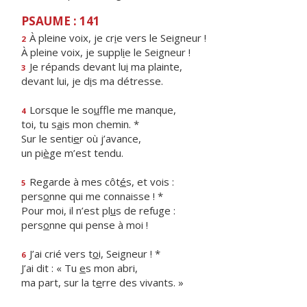
PSAUME : 141
À pleine voix, je cr
i
e vers le Seigneur !
2
À pleine voix, je suppl
i
e le Seigneur !
Je répands devant lu
i
ma plainte,
3
devant lui, je d
i
s ma détresse.
Lorsque le so
u
ffle me manque,
4
toi, tu s
a
is mon chemin. *
Sur le senti
e
r où j’avance,
un pi
è
ge m’est tendu.
Regarde à mes côt
é
s, et vois :
5
pers
o
nne qui me connaisse ! *
Pour moi, il n’est pl
u
s de refuge :
pers
o
nne qui pense à moi !
J’ai crié vers t
o
i, Seigneur ! *
6
J’ai dit : « Tu
e
s mon abri,
ma part, sur la t
e
rre des vivants. »