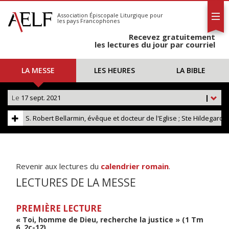
L'AELF
S'abonner
Association Épiscopale Liturgique
pour
les pays Francophones
Calendrier
Recevez gratuitement
Contact
les lectures du jour par courriel
LA MESSE
LES HEURES
LA BIBLE
Le
17 sept. 2021
|
S. Robert Bellarmin, évêque et docteur de l'Eglise ; Ste Hildegarde 
Revenir aux lectures du
calendrier romain
.
LECTURES DE LA MESSE
PREMIÈRE LECTURE
« Toi, homme de Dieu, recherche la justice » (1 Tm
6, 2c-12)