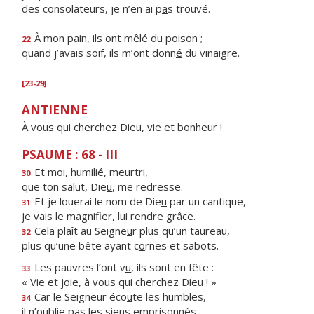
des consolateurs, je n’en ai p
a
s trouvé.
À mon pain, ils ont mêl
é
du poison ;
22
quand j’avais soif, ils m’ont donn
é
du vinaigre.
[23-29]
ANTIENNE
À vous qui cherchez Dieu, vie et bonheur !
PSAUME : 68 - III
Et moi, humili
é
, meurtri,
30
que ton salut, Die
u
, me redresse.
Et je louerai le nom de Die
u
par un cantique,
31
je vais le magnifi
e
r, lui rendre grâce.
Cela plaît au Seigne
u
r plus qu’un taureau,
32
plus qu’une bête ayant c
o
rnes et sabots.
Les pauvres l’ont v
u
, ils sont en fête :
33
« Vie et joie, à vo
u
s qui cherchez Dieu ! »
Car le Seigneur éco
u
te les humbles,
34
il n’oublie pas les si
e
ns emprisonnés.