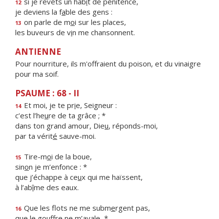
si je revêts un hab
i
t de pénitence,
12
je deviens la f
a
ble des gens :
on parle de m
o
i sur les places,
13
les buveurs de v
i
n me chansonnent.
ANTIENNE
Pour nourriture, ils m'offraient du poison, et du vinaigre
pour ma soif.
PSAUME : 68 - II
Et moi, je te pr
i
e, Seigneur :
14
c’est l’he
u
re de ta grâce ; *
dans ton grand amour, Die
u
, réponds-moi,
par ta vérit
é
sauve-moi.
Tire-m
o
i de la boue,
15
sin
o
n je m’enfonce : *
que j’échappe à ce
u
x qui me haïssent,
à l’ab
î
me des eaux.
Que les flots ne me subm
e
rgent pas,
16
que le go
u
ffre ne m’avale, *