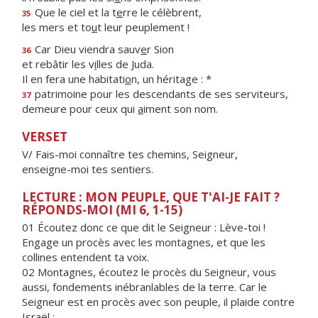
Que le ciel et la t
e
rre le célèbrent,
35
les mers et to
u
t leur peuplement !
Car Dieu viendra sauv
e
r Sion
36
et rebâtir les v
i
lles de Juda.
Il en fera une habitati
o
n, un héritage : *
patrimoine pour les descendants de ses serviteurs,
37
demeure pour ceux qui
a
iment son nom.
VERSET
V/ Fais-moi connaître tes chemins, Seigneur,
enseigne-moi tes sentiers.
LECTURE : MON PEUPLE, QUE T'AI-JE FAIT ?
RÉPONDS-MOI (MI 6, 1-15)
01 Écoutez donc ce que dit le Seigneur : Lève-toi !
Engage un procès avec les montagnes, et que les
collines entendent ta voix.
02 Montagnes, écoutez le procès du Seigneur, vous
aussi, fondements inébranlables de la terre. Car le
Seigneur est en procès avec son peuple, il plaide contre
Israël :