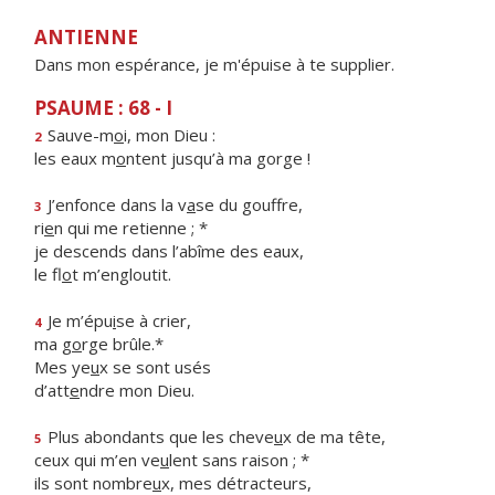
ANTIENNE
Dans mon espérance, je m'épuise à te supplier.
PSAUME : 68 - I
Sauve-m
o
i, mon Dieu :
2
les eaux m
o
ntent jusqu’à ma gorge !
J’enfonce dans la v
a
se du gouffre,
3
ri
e
n qui me retienne ; *
je descends dans l’abîme des eaux,
le fl
o
t m’engloutit.
Je m’épu
i
se à crier,
4
ma g
o
rge brûle.*
Mes ye
u
x se sont usés
d’att
e
ndre mon Dieu.
Plus abondants que les cheve
u
x de ma tête,
5
ceux qui m’en ve
u
lent sans raison ; *
ils sont nombre
u
x, mes détracteurs,