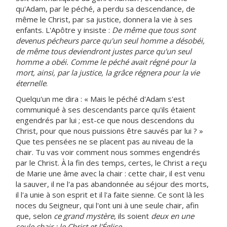
qu'Adam, par le péché, a perdu sa descendance, de
même le Christ, par sa justice, donnera la vie à ses
enfants. L'Apôtre y insiste :
De même que tous sont
devenus pécheurs parce qu'un seul homme a désobéi,
de même tous deviendront justes parce qu'un seul
homme a obéi. Comme le péché avait régné pour la
mort, ainsi, par la justice, la grâce régnera pour la vie
éternelle
.
Quelqu'un me dira : « Mais le péché d'Adam s'est
communiqué à ses descendants parce qu'ils étaient
engendrés par lui ; est-ce que nous descendons du
Christ, pour que nous puissions être sauvés par lui ? »
Que tes pensées ne se placent pas au niveau de la
chair. Tu vas voir comment nous sommes engendrés
par le Christ. À la fin des temps, certes, le Christ a reçu
de Marie une âme avec la chair : cette chair, il est venu
la sauver, il ne l'a pas abandonnée au séjour des morts,
il l'a unie à son esprit et il l'a faite sienne. Ce sont là les
noces du Seigneur, qui l'ont uni à une seule chair, afin
que, selon
ce grand mystère
, ils soient
deux en une
seule chair : le Christ et l'Église
.