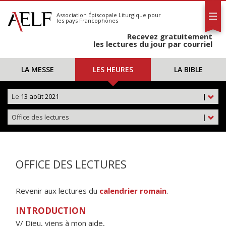
L'AELF
S'abonner
Association Épiscopale Liturgique
pour
les pays Francophones
Calendrier
Recevez gratuitement
Contact
les lectures du jour par courriel
LA MESSE
LES HEURES
LA BIBLE
Le
13 août 2021
|
Office des lectures
|
OFFICE DES LECTURES
Revenir aux lectures du
calendrier romain
.
INTRODUCTION
V/ Dieu, viens à mon aide,