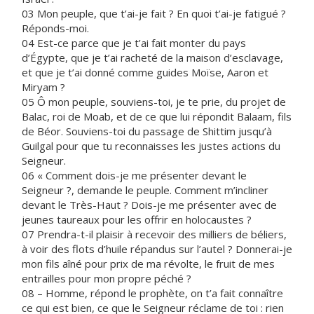
03 Mon peuple, que t’ai-je fait ? En quoi t’ai-je fatigué ?
Réponds-moi.
04 Est-ce parce que je t’ai fait monter du pays
d’Égypte, que je t’ai racheté de la maison d’esclavage,
et que je t’ai donné comme guides Moïse, Aaron et
Miryam ?
05 Ô mon peuple, souviens-toi, je te prie, du projet de
Balac, roi de Moab, et de ce que lui répondit Balaam, fils
de Béor. Souviens-toi du passage de Shittim jusqu’à
Guilgal pour que tu reconnaisses les justes actions du
Seigneur.
06 « Comment dois-je me présenter devant le
Seigneur ?, demande le peuple. Comment m’incliner
devant le Très-Haut ? Dois-je me présenter avec de
jeunes taureaux pour les offrir en holocaustes ?
07 Prendra-t-il plaisir à recevoir des milliers de béliers,
à voir des flots d’huile répandus sur l’autel ? Donnerai-je
mon fils aîné pour prix de ma révolte, le fruit de mes
entrailles pour mon propre péché ?
08 – Homme, répond le prophète, on t’a fait connaître
ce qui est bien, ce que le Seigneur réclame de toi : rien