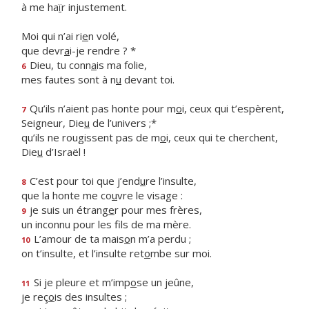
à me ha
ï
r injustement.
Moi qui n’ai ri
e
n volé,
que devr
a
i-je rendre ? *
Dieu, tu conn
a
is ma folie,
6
mes fautes sont à n
u
devant toi.
Qu’ils n’aient pas honte pour m
o
i, ceux qui t’espèrent,
7
Seigneur, Die
u
de l’univers ;*
qu’ils ne rougissent pas de m
o
i, ceux qui te cherchent,
Die
u
d’Israël !
C’est pour toi que j’end
u
re l’insulte,
8
que la honte me co
u
vre le visage :
je suis un étrang
e
r pour mes frères,
9
un inconnu pour les f
ls de ma mère.
L’amour de ta mais
o
n m’a perdu ;
10
on t’insulte, et l’insulte ret
o
mbe sur moi.
Si je pleure et m’imp
o
se un jeûne,
11
je reç
o
is des insultes ;