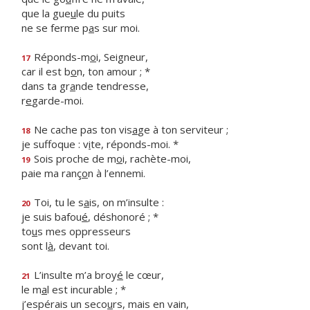
que la gue
u
le du puits
ne se ferme p
a
s sur moi.
Réponds-m
o
i, Seigneur,
17
car il est b
o
n, ton amour ; *
dans ta gr
a
nde tendresse,
r
e
garde-moi.
Ne cache pas ton vis
a
ge à ton serviteur ;
18
je suffoque : v
i
te, réponds-moi. *
Sois proche de m
o
i, rachète-moi,
19
paie ma ranç
o
n à l’ennemi.
Toi, tu le s
a
is, on m’insulte :
20
je suis bafou
é
, déshonoré ; *
to
u
s mes oppresseurs
sont l
à
, devant toi.
L’insulte m’a broy
é
le cœur,
21
le m
a
l est incurable ; *
j’espérais un seco
u
rs, mais en vain,