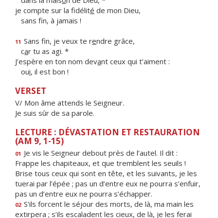
dans la mais
o
n de Dieu, *
je compte sur la fidélit
é
de mon Dieu,
sans f
n, à jamais !
Sans fin, je veux te r
e
ndre grâce,
11
c
a
r tu as agi. *
J’espère en ton nom dev
a
nt ceux qui t’aiment :
ou
i
, il est bon !
VERSET
V/ Mon âme attends le Seigneur.
Je suis sûr de sa parole.
LECTURE : DÉVASTATION ET RESTAURATION
(AM 9, 1-15)
Je vis le Seigneur debout près de l’autel. Il dit :
01
Frappe les chapiteaux, et que tremblent les seuils !
Brise tous ceux qui sont en tête, et les suivants, je les
tuerai par l’épée ; pas un d’entre eux ne pourra s’enfuir,
pas un d’entre eux ne pourra s’échapper.
S’ils forcent le séjour des morts, de là, ma main les
02
extirpera ; s’ils escaladent les cieux, de là, je les ferai