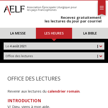
L'AELF
S'abonner
Association Épiscopale Liturgique
pour
les pays Francophones
Calendrier
Recevez gratuitement
Contact
les lectures du jour par courriel
LA MESSE
LES HEURES
LA BIBLE
Le
4 août 2021
|
Office des lectures
|
OFFICE DES LECTURES
Revenir aux lectures du
calendrier romain
.
INTRODUCTION
V/ Dieu, viens à mon aide,