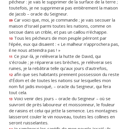
pécheur : je vais le supprimer de la surface de la terre ;
toutefois, je ne supprimerai pas entièrement la maison
de Jacob – oracle du Seigneur.
Car voici que, moi, je commande ; je vais secouer la
09
maison d’Israël parmi toutes les nations, comme on
secoue dans un crible, et pas un caillou n’échappe.
Tous les pécheurs de mon peuple périront par
10
l’épée, eux qui disaient : « Le malheur n’approchera pas,
il ne nous atteindra pas ! »
Ce jour-là, je relèverai la hutte de David, qui
11
s’écroule ; je réparerai ses brèches, je relèverai ses
ruines, je la rebâtirai telle qu’aux jours d’autrefois,
afin que ses habitants prennent possession du reste
12
d’Édom et de toutes les nations sur lesquelles mon
nom fut jadis invoqué, – oracle du Seigneur, qui fera
tout cela.
Voici venir des jours – oracle du Seigneur – où se
13
suivront de près laboureur et moissonneur, le fouleur
de raisins et celui qui jette la semence. Les montagnes
laisseront couler le vin nouveau, toutes les collines en
seront ruisselantes.
Je ramènerai les captifs de mon peuple Israël ; ils