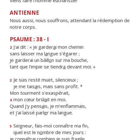
Viens faire l'homme eucharistie!
ANTIENNE
Nous aussi, nous souffrons, attendant la rédemption de
notre corps.
PSAUME : 38 - I
J'ai dit : « Je garder
a
i mon chemin
2
sans laisser ma l
a
ngue s'égarer ;
je garderai un bâill
o
n sur ma bouche,
tant que l'impie se tiendr
a
devant moi. »
Je suis resté muet, silencieux ;
3
je me tais
a
is, mais sans profit. *
Mon tourment s'exaspérait,
mon cœur brûl
a
it en moi.
4
Quand j'y pens
a
is, je m'enflammais,
et j'ai laissé parl
e
r ma langue.
Seigneur, fais-moi connaître ma fin,
5
quel est le n
o
mbre de mes jours :
je connaîtrai combi
e
n je suis fragile.