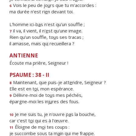
Vois le peu de jo
u
rs que tu m'accordes :
6
ma durée n'est ri
e
n devant toi.
L'homme ici-b
a
s n'est qu'un souffle ;
il va, il vient, il n'
e
st qu'une image.
7
Rien qu'un souffle, to
u
s ses tracas ;
il amasse, mais qu
i
recueillera ?
ANTIENNE
Écoute ma prière, Seigneur !
PSAUME : 38 - II
Maintenant, que puis-je att
e
ndre, Seigneur ?
8
Elle est en t
o
i, mon espérance.
Délivre-moi de to
u
s mes péchés,
9
épargne-moi les inj
u
res des fous.
Je me suis tu, je n'ouvre p
a
s la bouche,
10
car c'est t
o
i qui es à l'œuvre.
Éloigne de m
o
i tes coups :
11
je succombe sous ta m
a
in qui me frappe.