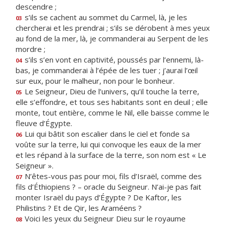
descendre ;
s’ils se cachent au sommet du Carmel, là, je les
03
chercherai et les prendrai ; s’ils se dérobent à mes yeux
au fond de la mer, là, je commanderai au Serpent de les
mordre ;
s’ils s’en vont en captivité, poussés par l’ennemi, là-
04
bas, je commanderai à l’épée de les tuer ; j’aurai l’œil
sur eux, pour le malheur, non pour le bonheur.
Le Seigneur, Dieu de l’univers, qu’il touche la terre,
05
elle s’effondre, et tous ses habitants sont en deuil ; elle
monte, tout entière, comme le Nil, elle baisse comme le
fleuve d’Égypte.
Lui qui bâtit son escalier dans le ciel et fonde sa
06
voûte sur la terre, lui qui convoque les eaux de la mer
et les répand à la surface de la terre, son nom est « Le
Seigneur ».
N’êtes-vous pas pour moi, fils d’Israël, comme des
07
fils d’Éthiopiens ? – oracle du Seigneur. N’ai-je pas fait
monter Israël du pays d’Égypte ? De Kaftor, les
Philistins ? Et de Qir, les Araméens ?
Voici les yeux du Seigneur Dieu sur le royaume
08