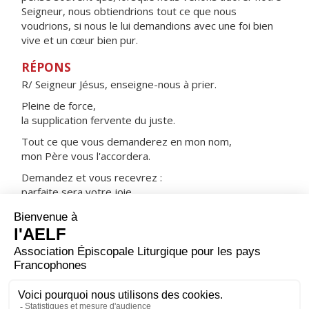
Seigneur, nous obtiendrions tout ce que nous
voudrions, si nous le lui demandions avec une foi bien
vive et un cœur bien pur.
RÉPONS
R/ Seigneur Jésus, enseigne-nous à prier.
Pleine de force,
la supplication fervente du juste.
Tout ce que vous demanderez en mon nom,
mon Père vous l'accordera.
Demandez et vous recevrez :
parfaite sera votre joie.
ORAISON
Dieu de puissance et de bonté, tu as fait de saint Jean-
Marie Vianney, un prêtre admirable, passionnément
dévoué à son ministère ; accorde-nous, par sa prière et
à son exemple, d’avoir pour nos frères une charité qui
les gagne au Christ, et d’obtenir avec eux l’éternelle
gloire.