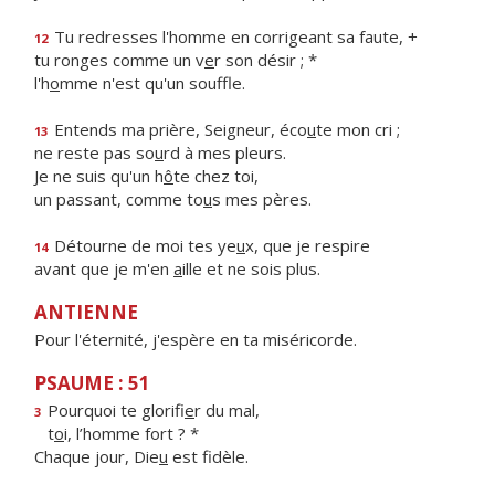
Tu redresses l'homme en corrigeant sa faute, +
12
tu ronges comme un v
e
r son désir ; *
l'h
o
mme n'est qu'un souffle.
Entends ma prière, Seigneur, éco
u
te mon cri ;
13
ne reste pas so
u
rd à mes pleurs.
Je ne suis qu'un h
ô
te chez toi,
un passant, comme to
u
s mes pères.
Détourne de moi tes ye
u
x, que je respire
14
avant que je m'en
a
ille et ne sois plus.
ANTIENNE
Pour l'éternité, j'espère en ta miséricorde.
PSAUME : 51
Pourquoi te glorifi
e
r du mal,
3
t
o
i, l’homme fort ? *
Chaque jour, Die
u
est fidèle.