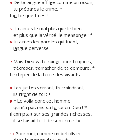
De ta langue affil
é
e comme un rasoir,
4
tu prép
a
res le crime, *
fo
u
rbe que tu es !
Tu aimes le m
a
l plus que le bien,
5
et plus que la vérit
é
, le mensonge ; *
tu aimes les par
o
les qui tuent,
6
l
a
ngue perverse.
Mais Dieu va te ruin
e
r pour toujours,
7
t’écraser, t’arrach
e
r de ta demeure, *
t’extirper de la t
e
rre des vivants.
Les justes verr
o
nt, ils craindront,
8
ils rir
o
nt de toi : +
« Le voilà d
o
nc cet homme
9
qui n’a pas mis sa f
o
rce en Dieu ! *
Il comptait sur ses gr
a
ndes richesses,
il se faisait f
o
rt de son crime ! »
Pour moi, comme un b
e
l olivier
10