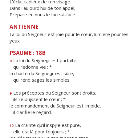
L'éclat radieux de ton visage.
Dans l'aujourd'hui de ton appel,
Prépare en nous le face-à-face.
ANTIENNE
La loi du Seigneur est joie pour le cœur, lumière pour les
yeux.
PSAUME : 18B
La loi du Seigne
u
r est parfaite,
8
qui redonne vie ; *
la charte du Seigne
u
r est sûre,
qui rend s
a
ges les simples.
Les préceptes du Seigne
u
r sont droits,
9
ils réjou
i
ssent le cœur ; *
le commandement du Seigne
u
r est limpide,
il clarif
e le regard.
La crainte qu'il insp
i
re est pure,
10
elle est l
à
pour toujours ; *