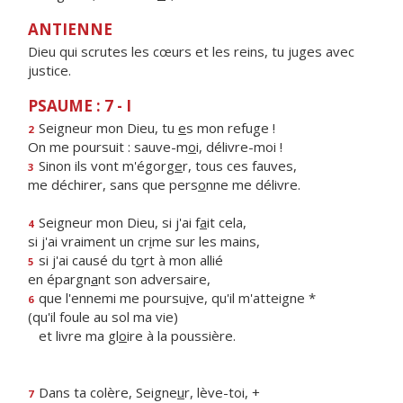
ANTIENNE
Dieu qui scrutes les cœurs et les reins, tu juges avec
justice.
PSAUME : 7 - I
Seigneur mon Dieu, tu
e
s mon refuge !
2
On me poursuit : sauve-m
o
i, délivre-moi !
Sinon ils vont m'égorg
e
r, tous ces fauves,
3
me déchirer, sans que pers
o
nne me délivre.
Seigneur mon Dieu, si j'ai f
a
it cela,
4
si j'ai vraiment un cr
i
me sur les mains,
si j'ai causé du t
o
rt à mon allié
5
en épargn
a
nt son adversaire,
que l'ennemi me poursu
i
ve, qu'il m'atteigne *
6
(qu'il foule au sol ma vie)
et livre ma gl
o
ire à la poussière.
Dans ta colère, Seigne
u
r, lève-toi, +
7