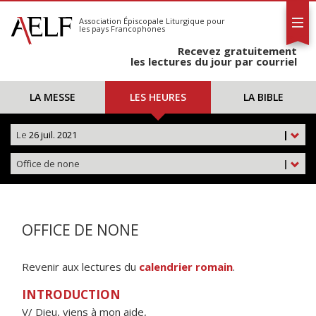
L'AELF
S'abonner
Association Épiscopale Liturgique
pour
les pays Francophones
Calendrier
Recevez gratuitement
Contact
les lectures du jour par courriel
LA MESSE
LES HEURES
LA BIBLE
Le
26 juil. 2021
|
Office de none
|
OFFICE DE NONE
Revenir aux lectures du
calendrier romain
.
INTRODUCTION
V/ Dieu, viens à mon aide,