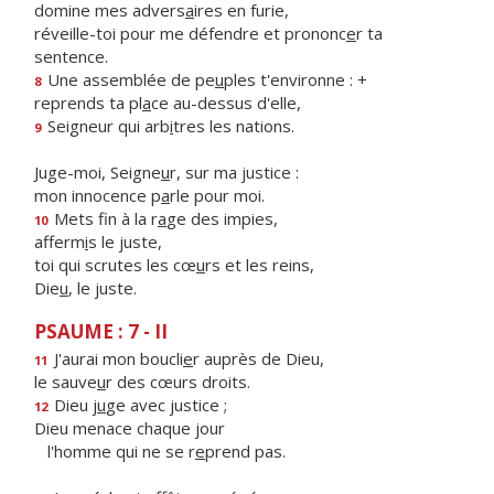
domine mes advers
a
ires en furie,
réveille-toi pour me défendre et prononc
e
r ta
sentence.
Une assemblée de pe
u
ples t'environne : +
8
reprends ta pl
a
ce au-dessus d'elle,
Seigneur qui arb
i
tres les nations.
9
Juge-moi, Seigne
u
r, sur ma justice :
mon innocence p
a
rle pour moi.
Mets fin à la r
a
ge des impies,
10
afferm
i
s le juste,
toi qui scrutes les cœ
u
rs et les reins,
Die
u
, le juste.
PSAUME : 7 - II
J'aurai mon boucli
e
r auprès de Dieu,
11
le sauve
u
r des cœurs droits.
Dieu j
u
ge avec justice ;
12
Dieu menace chaque jour
l'homme qui ne se r
e
prend pas.