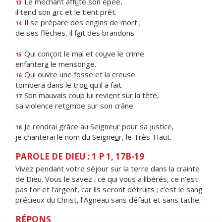
Le méchant aff
û
te son épée,
13
il tend son
a
rc et le tient prêt.
Il se prépare des eng
i
ns de mort ;
14
de ses flèches, il f
a
it des brandons.
Qui conçoit le mal et co
u
ve le crime
15
enfanter
a
le mensonge.
Qui ouvre une f
o
sse et la creuse
16
tombera dans le tro
u
qu'il a fait.
Son mauvais coup lui revi
e
nt sur la tête,
17
sa violence ret
o
mbe sur son crâne.
Je rendrai grâce au Seigne
u
r pour sa justice,
18
je chanterai le nom du Seigne
u
r, le Très-Haut.
PAROLE DE DIEU : 1 P 1, 17B-19
Vivez pendant votre séjour sur la terre dans la crainte
de Dieu. Vous le savez : ce qui vous a libérés, ce n’est
pas l’or et l’argent, car ils seront détruits ; c’est le sang
précieux du Christ, l’Agneau sans défaut et sans tache.
RÉPONS