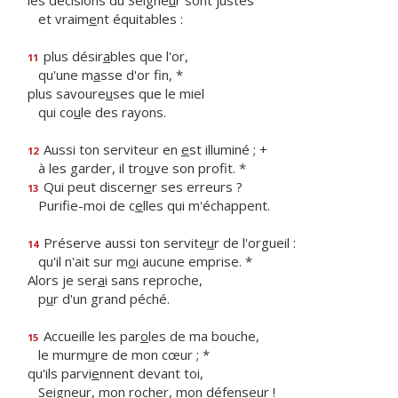
les décisions du Seigne
u
r sont justes
et vraim
e
nt équitables :
plus désir
a
bles que l'or,
11
qu'une m
a
sse d'or fin, *
plus savoure
u
ses que le miel
qui co
u
le des rayons.
Aussi ton serviteur en
e
st illuminé ; +
12
à les garder, il tro
u
ve son profit. *
Qui peut discern
e
r ses erreurs ?
13
Purifie-moi de c
e
lles qui m'échappent.
Préserve aussi ton servite
u
r de l'orgueil :
14
qu'il n'ait sur m
o
i aucune emprise. *
Alors je ser
a
i sans reproche,
p
u
r d'un grand péché.
Accueille les par
o
les de ma bouche,
15
le murm
u
re de mon cœur ; *
qu'ils parvi
e
nnent devant toi,
Seigneur, mon roch
e
r, mon défenseur !