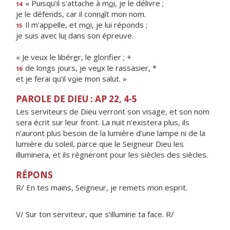
« Puisqu'il s'attache à m
o
i, je le délivre ;
14
je le défends, car il conn
a
ît mon nom.
Il m'appelle, et m
o
i, je lui réponds ;
15
je suis avec lu
i
dans son épreuve.
« Je veux le libér
e
r, le glorifier ; +
de longs jours, je ve
u
x le rassasier, *
16
et je ferai qu'il v
o
ie mon salut. »
PAROLE DE DIEU : AP 22, 4-5
Les serviteurs de Dieu verront son visage, et son nom
sera écrit sur leur front. La nuit n’existera plus, ils
n’auront plus besoin de la lumière d’une lampe ni de la
lumière du soleil, parce que le Seigneur Dieu les
illuminera, et ils régneront pour les siècles des siècles.
RÉPONS
R/ En tes mains, Seigneur, je remets mon esprit.
V/ Sur ton serviteur, que s’illumine ta face. R/