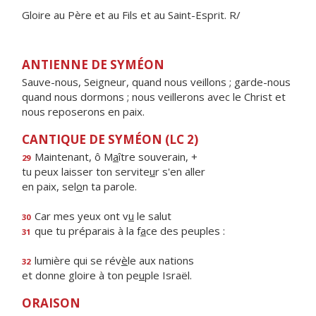
Gloire au Père et au Fils et au Saint-Esprit. R/
ANTIENNE DE SYMÉON
Sauve-nous, Seigneur, quand nous veillons ; garde-nous
quand nous dormons ; nous veillerons avec le Christ et
nous reposerons en paix.
CANTIQUE DE SYMÉON (LC 2)
Maintenant, ô M
a
ître souverain, +
29
tu peux laisser ton servite
u
r s'en aller
en paix, sel
o
n ta parole.
Car mes yeux ont v
u
le salut
30
que tu préparais à la f
a
ce des peuples :
31
lumière qui se rév
è
le aux nations
32
et donne gloire à ton pe
u
ple Israël.
ORAISON