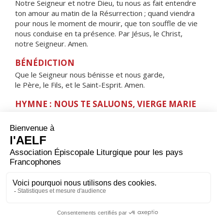
Notre Seigneur et notre Dieu, tu nous as fait entendre
ton amour au matin de la Résurrection ; quand viendra
pour nous le moment de mourir, que ton souffle de vie
nous conduise en ta présence. Par Jésus, le Christ,
notre Seigneur. Amen.
BÉNÉDICTION
Que le Seigneur nous bénisse et nous garde,
le Père, le Fils, et le Saint-Esprit. Amen.
HYMNE : NOUS TE SALUONS, VIERGE MARIE
Nous te saluons, Vierge Marie,
servante du Seigneur.
Ta foi nous a donné
l'Enfant de la promesse,
la source de la vie.
Ève nouvelle,
montre-nous le Sauveur,
Jésus Christ, notre frère,
Sainte Mère de Dieu.