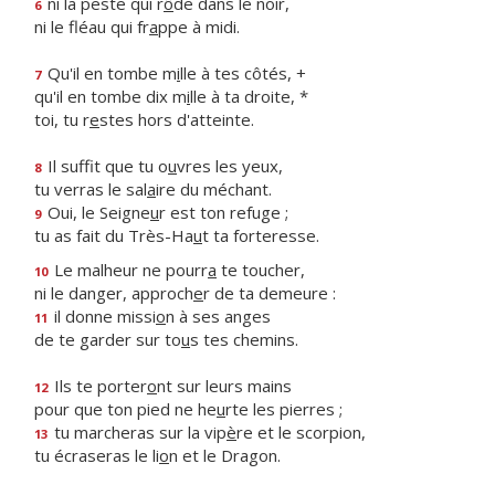
ni la peste qui r
ô
de dans le noir,
6
ni le fléau qui fr
a
ppe à midi.
Qu'il en tombe m
i
lle à tes côtés, +
7
qu'il en tombe dix m
i
lle à ta droite, *
toi, tu r
e
stes hors d'atteinte.
Il suffit que tu o
u
vres les yeux,
8
tu verras le sal
a
ire du méchant.
Oui, le Seigne
u
r est ton refuge ;
9
tu as fait du Très-Ha
u
t ta forteresse.
Le malheur ne pourr
a
te toucher,
10
ni le danger, approch
e
r de ta demeure :
il donne missi
o
n à ses anges
11
de te garder sur to
u
s tes chemins.
Ils te porter
o
nt sur leurs mains
12
pour que ton pied ne he
u
rte les pierres ;
tu marcheras sur la vip
è
re et le scorpion,
13
tu écraseras le li
o
n et le Dragon.