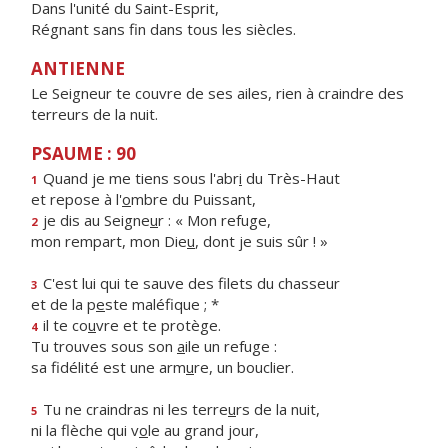
Dans l'unité du Saint-Esprit,
Régnant sans fin dans tous les siècles.
ANTIENNE
Le Seigneur te couvre de ses ailes, rien à craindre des
terreurs de la nuit.
PSAUME : 90
Quand je me tiens sous l'abr
i
du Très-Haut
1
et repose à l'
o
mbre du Puissant,
je dis au Seigne
u
r : « Mon refuge,
2
mon rempart, mon Die
u
, dont je suis sûr ! »
C'est lui qui te sauve des filets du chasseur
3
et de la p
e
ste maléfique ; *
il te co
u
vre et te protège.
4
Tu trouves sous son
a
ile un refuge :
sa fidélité est une arm
u
re, un bouclier.
Tu ne craindras ni les terre
u
rs de la nuit,
5
ni la flèche qui v
o
le au grand jour,