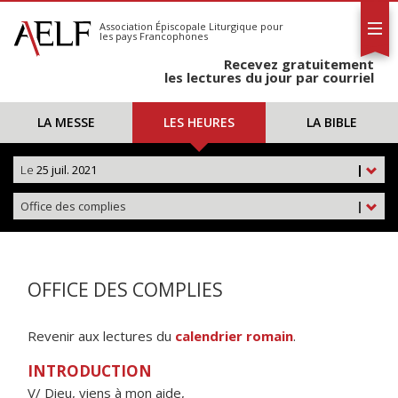
L'AELF
S'abonner
Association Épiscopale Liturgique
pour
les pays Francophones
Calendrier
Recevez gratuitement
Contact
les lectures du jour par courriel
LA MESSE
LES HEURES
LA BIBLE
Le
25 juil. 2021
|
Office des complies
|
OFFICE DES COMPLIES
Revenir aux lectures du
calendrier romain
.
INTRODUCTION
V/ Dieu, viens à mon aide,