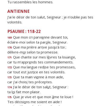
Tu rassembles les hommes.
ANTIENNE
J’ai le désir de ton salut, Seigneur ; je n’oublie pas tes
volontés.
PSAUME : 118-22
Que mon cri parvi
e
nne devant toi,
169
éclaire-moi selon ta par
o
le, Seigneur.
Que ma prière arr
i
ve jusqu’à toi ;
170
délivre-m
o
i selon ta promesse.
Que chante sur mes l
è
vres ta louange,
171
car tu m’appr
e
nds tes commandements.
Que ma langue red
i
se tes promesses,
172
car tout est just
i
ce en tes volontés.
Que ta main vi
e
nne à mon aide,
173
car j’ai chois
i
tes préceptes.
J’ai le désir de ton sal
u
t, Seigneur :
174
ta l
o
i fait mon plaisir.
Que je vive et que mon
â
me te loue !
175
Tes décisi
o
ns me soient en aide !