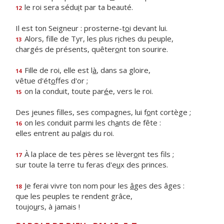
le roi sera sédu
i
t par ta beauté.
12
Il est ton Seigneur : prosterne-t
o
i devant lui.
Alors, fille de Tyr, les plus r
i
ches du peuple,
13
chargés de présents, quêter
o
nt ton sourire.
Fille de roi, elle est l
à
, dans sa gloire,
14
vêtue d'ét
o
ffes d'or ;
on la conduit, toute par
é
e, vers le roi.
15
Des jeunes filles, ses compagnes, lui f
o
nt cortège ;
on les conduit parmi les ch
a
nts de fête :
16
elles entrent au pal
a
is du roi.
À la place de tes pères se lèver
o
nt tes fils ;
17
sur toute la terre tu feras d'e
u
x des princes.
Je ferai vivre ton nom pour les
â
ges des âges :
18
que les peuples te rendent grâce,
toujo
u
rs, à jamais !