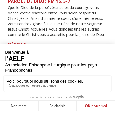
PAROLE DE DIEU : RM 15, 5-7
Que le Dieu de la persévérance et du courage vous
donne d’être d’accord entre vous selon l’esprit du
Christ Jésus. Ainsi, d’un même cœur, d’une même voix,
vous rendrez gloire à Dieu, le Père de notre Seigneur
Jésus Christ. Accueillez-vous donc les uns les autres
comme le Christ vous a accueillis pour la gloire de Dieu.
RÉPONS
V/ Le Seigneur aime son peuple,
il donne aux humbles l’éclat de la victoire.
ORAISON
Seigneur, foyer brûlant de charité, accorde-nous une
telle ferveur que nous soyons capables de t’aimer plus
que tout et d’aimer nos frères à cause de toi. Par Jésus,
le Christ, notre Seigneur. Amen.