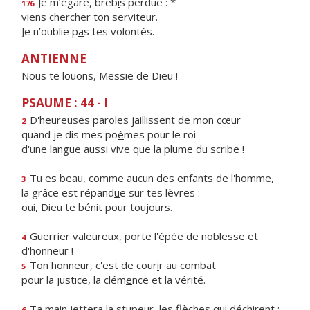
Je m’égare, breb
i
s perdue : *
176
viens chercher ton serviteur.
Je n’oublie p
a
s tes volontés.
ANTIENNE
Nous te louons, Messie de Dieu !
PSAUME : 44 - I
D'heureuses paroles jaill
i
ssent de mon cœur
2
quand je dis mes po
è
mes pour le roi
d'une langue aussi vive que la pl
u
me du scribe !
Tu es beau, comme aucun des enf
a
nts de l'homme,
3
la grâce est répand
u
e sur tes lèvres :
oui, Dieu te bén
i
t pour toujours.
Guerrier valeureux, porte l'épée de nobl
e
sse et
4
d'honneur !
Ton honneur, c'est de cour
i
r au combat
5
pour la justice, la clém
e
nce et la vérité.
Ta main jettera la stupeur, les fl
è
ches qui déchirent ;
6