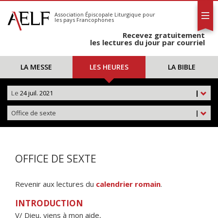
L'AELF
S'abonner
Association Épiscopale Liturgique
pour
les pays Francophones
Calendrier
Recevez gratuitement
Contact
les lectures du jour par courriel
LA MESSE
LES HEURES
LA BIBLE
Le
24 juil. 2021
|
Office de sexte
|
OFFICE DE SEXTE
Revenir aux lectures du
calendrier romain
.
INTRODUCTION
V/ Dieu, viens à mon aide,