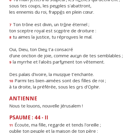
sous tes coups, les pe
u
ples s'abattront,
les ennemis du roi, frapp
é
s en plein cœur.
Ton trône est divin, un tr
ô
ne éternel ;
7
ton sceptre royal est sc
e
ptre de droiture :
tu aimes la justice, tu répro
u
ves le mal.
8
Oui, Dieu, ton Die
u
t'a consacré
d'une onction de joie, comme auc
u
n de tes semblables ;
la myrrhe et l'aloès parf
u
ment ton vêtement.
9
Des palais d'ivoire, la mus
i
que t'enchante.
Parmi tes bien-aimées sont des f
lles de roi ;
10
à ta droite, la préférée, sous les
o
rs d'Ophir.
ANTIENNE
Nous te louons, nouvelle Jérusalem !
PSAUME : 44 - II
Écoute, ma fille, reg
a
rde et tends l'oreille ;
11
oublie ton peuple et la mais
o
n de ton père :