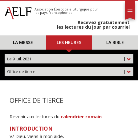
L'AELF
S'abonner
Association Épiscopale Liturgique
pour
les pays Francophones
Calendrier
Recevez gratuitement
Contact
les lectures du jour par courriel
LA MESSE
LES HEURES
LA BIBLE
Le
9 juil. 2021
|
Office de tierce
|
OFFICE DE TIERCE
Revenir aux lectures du
calendrier romain
.
INTRODUCTION
V/ Dieu, viens à mon aide,