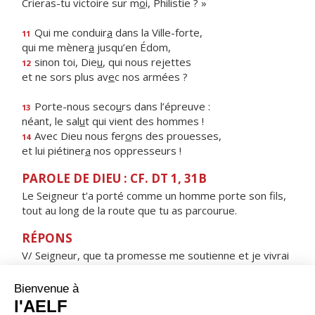
Crieras-tu victoire sur m
o
i, Philistie ? »
Qui me conduir
a
dans la Ville-forte,
11
qui me mèner
a
jusqu’en Édom,
sinon toi, Die
u
, qui nous rejettes
12
et ne sors plus av
e
c nos armées ?
Porte-nous seco
u
rs dans l’épreuve :
13
néant, le sal
u
t qui vient des hommes !
Avec Dieu nous fer
o
ns des prouesses,
14
et lui piétiner
a
nos oppresseurs !
PAROLE DE DIEU : CF. DT 1, 31B
Le Seigneur t’a porté comme un homme porte son fils,
tout au long de la route que tu as parcourue.
RÉPONS
V/ Seigneur, que ta promesse me soutienne et je vivrai
:
ne déçois pas mon attente.
ORAISON