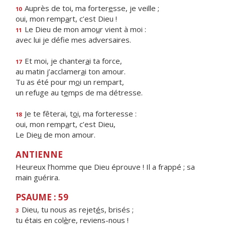
Auprès de toi, ma forter
e
sse, je veille ;
10
oui, mon remp
a
rt, c’est Dieu !
Le Dieu de mon amo
u
r vient à moi :
11
avec lui je déf
e mes adversaires.
Et moi, je chanter
a
i ta force,
17
au matin j’acclamer
a
i ton amour.
Tu as été pour m
o
i un rempart,
un refuge au t
e
mps de ma détresse.
Je te fêterai, t
o
i, ma forteresse :
18
oui, mon remp
a
rt, c’est Dieu,
Le Die
u
de mon amour.
ANTIENNE
Heureux l’homme que Dieu éprouve ! Il a frappé ; sa
main guérira.
PSAUME : 59
Dieu, tu nous as rejet
é
s, brisés ;
3
tu étais en col
è
re, reviens-nous !