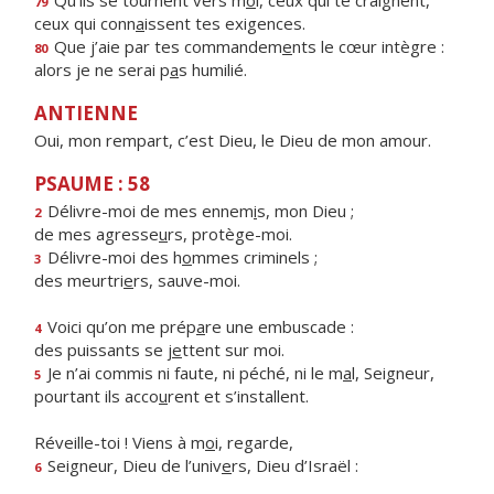
Qu’ils se tournent vers m
o
i, ceux qui te craignent,
79
ceux qui conn
a
issent tes exigences.
Que j’aie par tes commandem
e
nts le cœur intègre :
80
alors je ne serai p
a
s humilié.
ANTIENNE
Oui, mon rempart, c’est Dieu, le Dieu de mon amour.
PSAUME : 58
Délivre-moi de mes ennem
i
s, mon Dieu ;
2
de mes agresse
u
rs, protège-moi.
Délivre-moi des h
o
mmes criminels ;
3
des meurtri
e
rs, sauve-moi.
Voici qu’on me prép
a
re une embuscade :
4
des puissants se j
e
ttent sur moi.
Je n’ai commis ni faute, ni péché, ni le m
a
l, Seigneur,
5
pourtant ils acco
u
rent et s’installent.
Réveille-toi ! Viens à m
o
i, regarde,
Seigneur, Dieu de l’univ
e
rs, Dieu d’Israël :
6