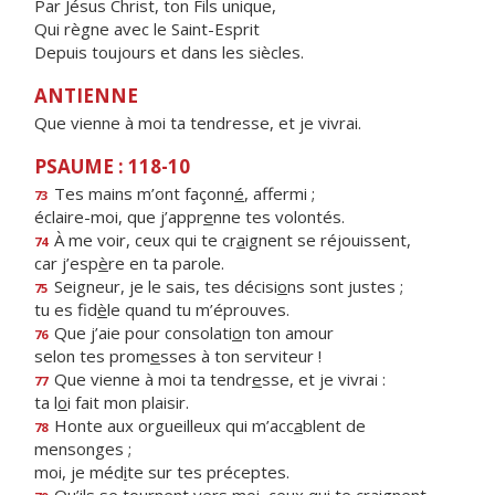
Par Jésus Christ, ton Fils unique,
Qui règne avec le Saint-Esprit
Depuis toujours et dans les siècles.
ANTIENNE
Que vienne à moi ta tendresse, et je vivrai.
PSAUME : 118-10
Tes mains m’ont façonn
é
, affermi ;
73
éclaire-moi, que j’appr
e
nne tes volontés.
À me voir, ceux qui te cr
a
ignent se réjouissent,
74
car j’esp
è
re en ta parole.
Seigneur, je le sais, tes décisi
o
ns sont justes ;
75
tu es fid
è
le quand tu m’éprouves.
Que j’aie pour consolati
o
n ton amour
76
selon tes prom
e
sses à ton serviteur !
Que vienne à moi ta tendr
e
sse, et je vivrai :
77
ta l
o
i fait mon plaisir.
Honte aux orgueilleux qui m’acc
a
blent de
78
mensonges ;
moi, je méd
i
te sur tes préceptes.