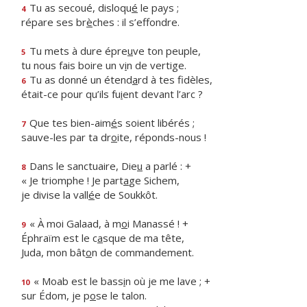
Tu as secoué, disloqu
é
le pays ;
4
répare ses br
è
ches : il s’effondre.
Tu mets à dure épre
u
ve ton peuple,
5
tu nous fais boire un v
i
n de vertige.
Tu as donné un étend
a
rd à tes fidèles,
6
était-ce pour qu’ils fu
i
ent devant l’arc ?
Que tes bien-aim
é
s soient libérés ;
7
sauve-les par ta dr
o
ite, réponds-nous !
Dans le sanctuaire, Die
u
a parlé : +
8
« Je triomphe ! Je part
a
ge Sichem,
je divise la vall
é
e de Soukkôt.
« À moi Galaad, à m
o
i Manassé ! +
9
Éphraïm est le c
a
sque de ma tête,
Juda, mon bât
o
n de commandement.
« Moab est le bass
i
n où je me lave ; +
10
sur Édom, je p
o
se le talon.